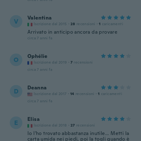
Valentina
V
Iscrizione dal 2015
·
28
recensioni
·
1
caricamenti
Arrivato in anticipo ancora da provare
circa 7 anni fa
Ophélie
O
Iscrizione dal 2019
·
7
recensioni
circa 7 anni fa
Deanna
D
Iscrizione dal 2017
·
14
recensioni
·
1
caricamenti
circa 7 anni fa
Elisa
E
Iscrizione dal 2018
·
27
recensioni
Io l'ho trovato abbastanza inutile... Metti la
carta umida nei piedi, poi la togli quando è