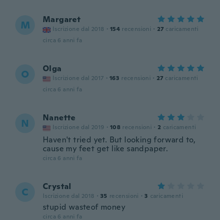
Margaret
M
Iscrizione dal 2018
·
154
recensioni
·
27
caricamenti
circa 6 anni fa
Olga
O
Iscrizione dal 2017
·
163
recensioni
·
27
caricamenti
circa 6 anni fa
Nanette
N
Iscrizione dal 2019
·
108
recensioni
·
2
caricamenti
Haven't tried yet. But looking forward to,
cause my feet get like sandpaper.
circa 6 anni fa
Crystal
C
Iscrizione dal 2018
·
35
recensioni
·
3
caricamenti
stupid wasteof money
circa 6 anni fa