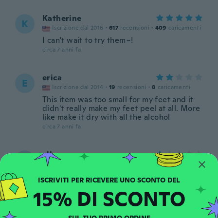
Katherine
K
Iscrizione dal 2016
·
617
recensioni
·
409
caricamenti
I can't wait to try them~!
circa 7 anni fa
erica
E
Iscrizione dal 2014
·
19
recensioni
·
8
caricamenti
This item was too small for my feet and it
didn't really make my feet peel at all. More
like make it dry with all the alcohol
circa 7 anni fa
elly
E
Iscrizione dal 2016
·
8
recensioni
circa 7 anni fa
15% DI SCONTO
Sophie
S
Iscrizione dal 2017
·
7
recensioni
·
1
caricamenti