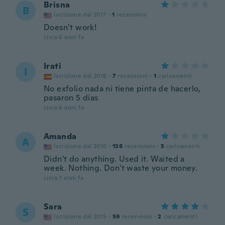
Brisna
B
Iscrizione dal 2017
·
1
recensioni
Doesn’t work!
circa 6 anni fa
Irati
I
Iscrizione dal 2018
·
7
recensioni
·
1
caricamenti
No exfolio nada ni tiene pinta de hacerlo,
pasaron 5 dias
circa 6 anni fa
Amanda
A
Iscrizione dal 2016
·
138
recensioni
·
5
caricamenti
Didn't do anything. Used it. Waited a
week. Nothing. Don't waste your money.
circa 7 anni fa
Sara
S
Iscrizione dal 2015
·
59
recensioni
·
2
caricamenti