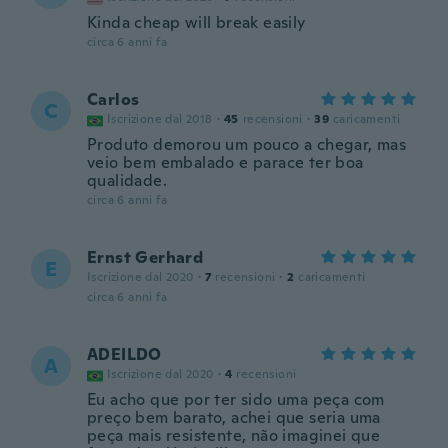
Kinda cheap will break easily
circa 6 anni fa
Carlos
C
Iscrizione dal 2018
·
45
recensioni
·
39
caricamenti
Produto demorou um pouco a chegar, mas
veio bem embalado e parace ter boa
qualidade.
circa 6 anni fa
Ernst Gerhard
E
Iscrizione dal 2020
·
7
recensioni
·
2
caricamenti
circa 6 anni fa
ADEILDO
A
Iscrizione dal 2020
·
4
recensioni
Eu acho que por ter sido uma peça com
preço bem barato, achei que seria uma
peça mais resistente, não imaginei que