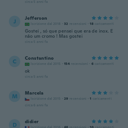
circa 5 anni fa
Jefferson
J
Iscrizione dal 2018
·
32
recensioni
·
18
caricamenti
Gostei , só que pensei que era de inox. E
não um cromo ! Mas gostei
circa 5 anni fa
Constantino
C
Iscrizione dal 2015
·
154
recensioni
·
6
caricamenti
ok
circa 5 anni fa
Marcela
M
Iscrizione dal 2015
·
29
recensioni
·
1
caricamenti
circa 6 anni fa
didier
D
Iscrizione dal 2016
·
48
recensioni
·
10
caricamenti