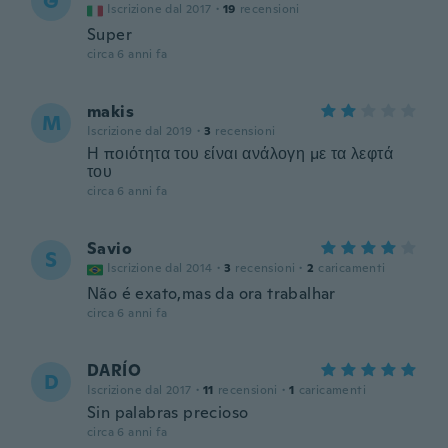
G
Iscrizione dal 2017
·
19
recensioni
Super
circa 6 anni fa
makis
M
Iscrizione dal 2019
·
3
recensioni
Η ποιότητα του είναι ανάλογη με τα λεφτά
του
circa 6 anni fa
Savio
S
Iscrizione dal 2014
·
3
recensioni
·
2
caricamenti
Não é exato,mas da ora trabalhar
circa 6 anni fa
DARÍO
D
Iscrizione dal 2017
·
11
recensioni
·
1
caricamenti
Sin palabras precioso
circa 6 anni fa