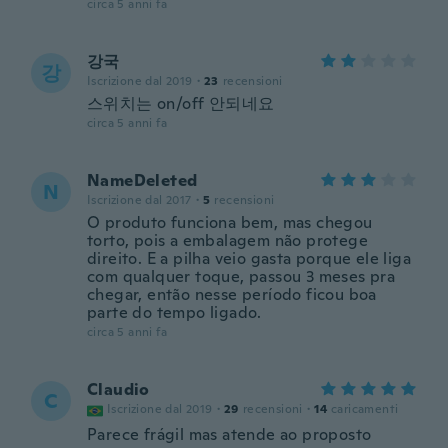
circa 5 anni fa
강국
강
Iscrizione dal 2019
·
23
recensioni
스위치는 on/off 안되네요
circa 5 anni fa
NameDeleted
N
Iscrizione dal 2017
·
5
recensioni
O produto funciona bem, mas chegou
torto, pois a embalagem não protege
direito. E a pilha veio gasta porque ele liga
com qualquer toque, passou 3 meses pra
chegar, então nesse período ficou boa
parte do tempo ligado.
circa 5 anni fa
Claudio
C
Iscrizione dal 2019
·
29
recensioni
·
14
caricamenti
Parece frágil mas atende ao proposto