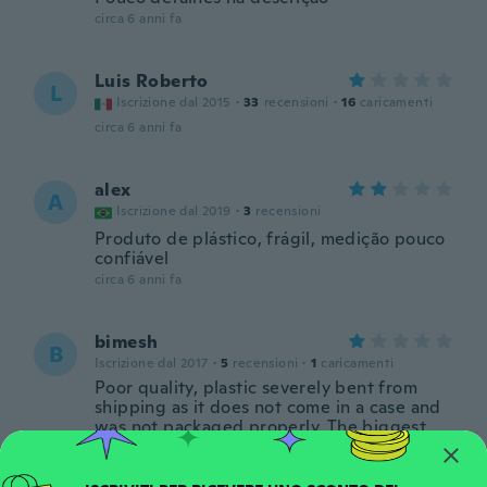
circa 6 anni fa
Luis Roberto
L
Iscrizione dal 2015
·
33
recensioni
·
16
caricamenti
circa 6 anni fa
alex
A
Iscrizione dal 2019
·
3
recensioni
Produto de plástico, frágil, medição pouco
confiável
circa 6 anni fa
bimesh
B
Iscrizione dal 2017
·
5
recensioni
·
1
caricamenti
Poor quality, plastic severely bent from
shipping as it does not come in a case and
was not packaged properly. The biggest
issue was the reading which was way off,
(gave my 5 year old nephew as a toy). This
Caliper Vernier is not ideal for accurate