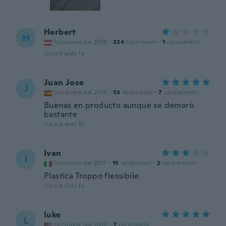
Herbert
H
Iscrizione dal 2019
·
324
recensioni
·
1
caricamenti
circa 6 anni fa
Juan Jose
J
Iscrizione dal 2014
·
53
recensioni
·
7
caricamenti
Buenas en producto aunque se demoró
bastante
circa 6 anni fa
Ivan
I
Iscrizione dal 2017
·
15
recensioni
·
2
caricamenti
Plastica Troppo flessibile
circa 6 anni fa
luke
L
Iscrizione dal 2020
·
7
recensioni