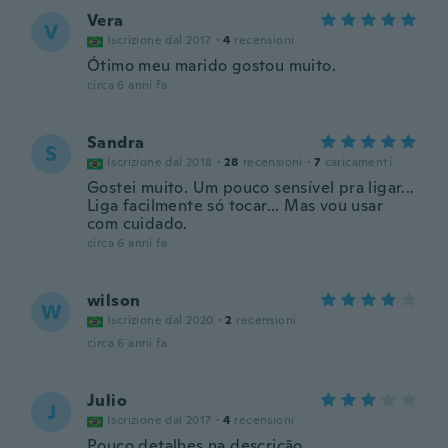
Vera
V
Iscrizione dal 2017
·
4
recensioni
Ótimo meu marido gostou muito.
circa 6 anni fa
Sandra
S
Iscrizione dal 2018
·
28
recensioni
·
7
caricamenti
Gostei muito. Um pouco sensível pra ligar...
Liga facilmente só tocar... Mas vou usar
com cuidado.
circa 6 anni fa
wilson
W
Iscrizione dal 2020
·
2
recensioni
circa 6 anni fa
Julio
J
Iscrizione dal 2017
·
4
recensioni
Pouco detalhes na descrição