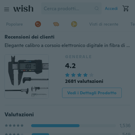
Accedi
Popolare
Visti di recente
Te
Recensioni dei clienti
Elegante calibro a corsoio elettronico digitale in fibra di carbonio da 150 mm/6 pollici LCD Micromete
GENERALE
4.2
2681 valutazioni
Vedi i Dettagli Prodotto
Valutazioni
1,536
549