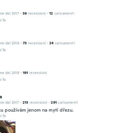
one dal 2017
·
36
recensioni
·
12
caricamenti
i fa
one dal 2016
·
73
recensioni
·
24
caricamenti
i fa
one dal 2018
·
191
recensioni
i fa
a
one dal 2017
·
213
recensioni
·
291
caricamenti
u používám jenom na mytí dřezu.
i fa