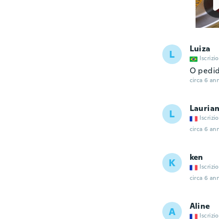
Luiza
L
Iscrizi
O pedid
circa 6 ann
Lauria
L
Iscrizi
circa 6 ann
ken
K
Iscrizi
circa 6 ann
Aline
A
Iscrizi