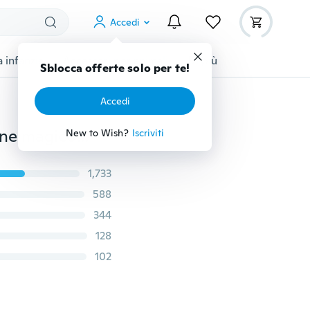
Accedi
 infanzia
Accessori per animali
Di più
Sblocca offerte solo per te!
Accedi
Spazzole per la pulizia della ciotola del piatto in silicone magico Spugna abrasiva Detergente per spazzole per lavaggio in padella
New to Wish?
Iscriviti
1,733
588
344
128
102