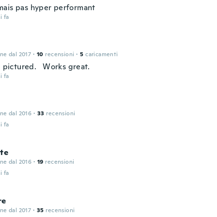
ais pas hyper performant
i fa
one dal 2017
·
10
recensioni
·
5
caricamenti
ke pictured. Works great.
i fa
one dal 2016
·
33
recensioni
i fa
te
one dal 2016
·
19
recensioni
i fa
re
one dal 2017
·
35
recensioni