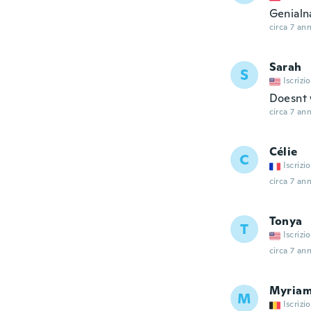
Genialn
circa 7 ann
Sarah
S
Iscrizi
Doesnt 
circa 7 ann
Célie
C
Iscrizi
circa 7 ann
Tonya
T
Iscrizi
circa 7 ann
Myria
M
Iscrizi