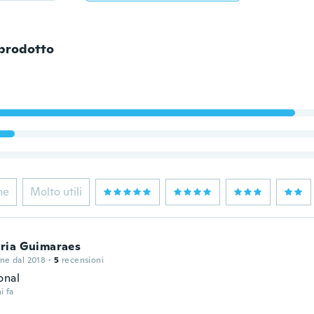
 prodotto
ne
Molto utili
ria Guimaraes
one dal 2018
·
5
recensioni
onal
i fa