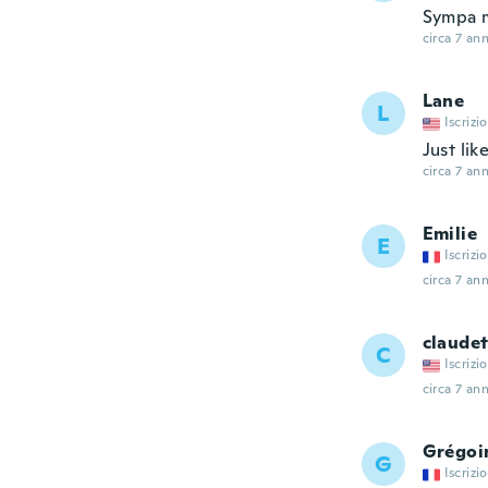
Sympa m
circa 7 ann
Lane
L
Iscrizi
Just li
circa 7 ann
Emilie
E
Iscrizi
circa 7 ann
claudet
C
Iscrizi
circa 7 ann
Grégoi
G
Iscrizi