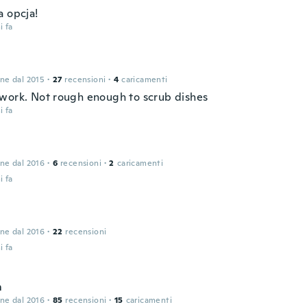
a opcja!
i fa
one dal 2015
·
27
recensioni
·
4
caricamenti
work. Not rough enough to scrub dishes
i fa
one dal 2016
·
6
recensioni
·
2
caricamenti
i fa
one dal 2016
·
22
recensioni
i fa
m
one dal 2016
·
85
recensioni
·
15
caricamenti