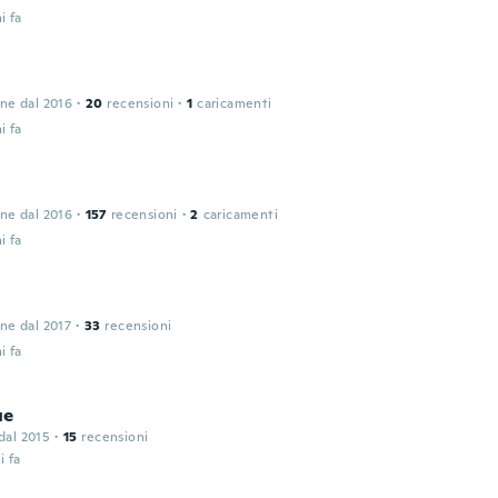
i fa
one dal 2016
·
20
recensioni
·
1
caricamenti
i fa
one dal 2016
·
157
recensioni
·
2
caricamenti
i fa
one dal 2017
·
33
recensioni
i fa
ue
 dal 2015
·
15
recensioni
i fa