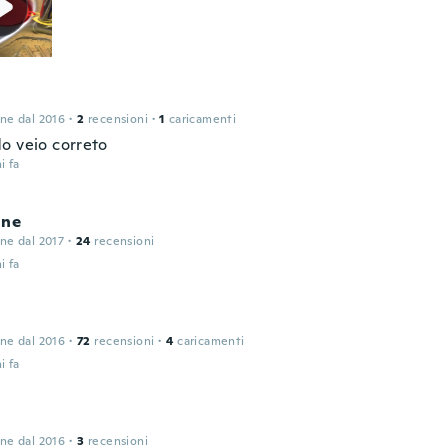
one dal 2016
·
2
recensioni
·
1
caricamenti
o veio correto
i fa
nne
one dal 2017
·
24
recensioni
i fa
one dal 2016
·
72
recensioni
·
4
caricamenti
i fa
one dal 2016
·
3
recensioni