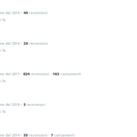
one dal 2016
·
44
recensioni
i fa
one dal 2016
·
20
recensioni
i fa
one dal 2017
·
624
recensioni
·
102
caricamenti
i fa
one dal 2016
·
3
recensioni
i fa
one dal 2014
·
33
recensioni
·
7
caricamenti