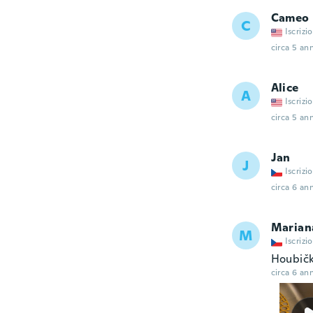
Cameo
C
Iscrizi
circa 5 ann
Alice
A
Iscrizi
circa 5 ann
Jan
J
Iscrizi
circa 6 ann
Marian
M
Iscrizi
Houbičk
circa 6 ann