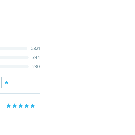
2321
344
230