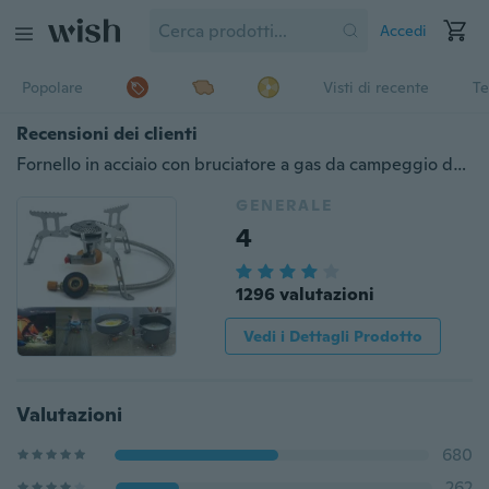
Accedi
Popolare
Visti di recente
Te
Recensioni dei clienti
Fornello in acciaio con bruciatore a gas da campeggio da picnic pieghevole da 3500 W
GENERALE
4
1296 valutazioni
Vedi i Dettagli Prodotto
Valutazioni
680
262