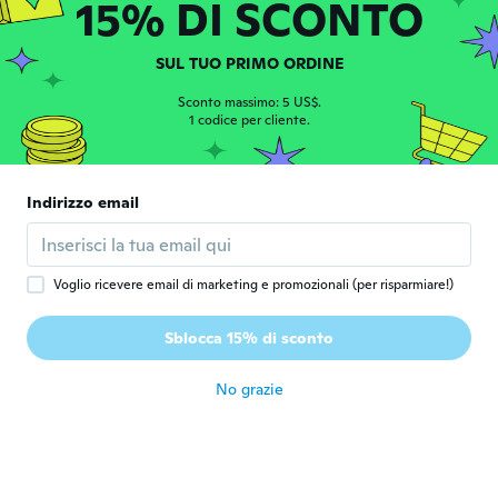
15% DI SCONTO
Mario
M
SUL TUO PRIMO ORDINE
Iscrizione dal 2015
·
12
recensioni
circa 5 anni fa
Sconto massimo: 5 US$.
1 codice per cliente.
Rae-Lynn
R
Iscrizione dal 2017
·
8
recensioni
·
1
caricamenti
Indirizzo email
Easy to use, works great 👍🏼
circa 5 anni fa
Voglio ricevere email di marketing e promozionali (per risparmiare!)
Terry
T
Iscrizione dal 2019
·
132
recensioni
Sblocca 15% di sconto
circa 5 anni fa
No grazie
Paramjit
P
Iscrizione dal 2020
·
85
recensioni
circa 5 anni fa