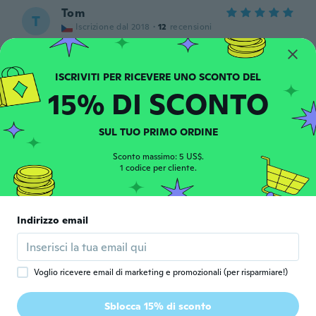
Tom
T
Iscrizione dal 2018
·
12
recensioni
circa 6 anni fa
Daniel
D
15% DI SCONTO
Iscrizione dal 2013
·
114
recensioni
·
1
caricamenti
circa 6 anni fa
SUL TUO PRIMO ORDINE
Józsefné
Sconto massimo: 5 US$.
J
Iscrizione dal 2015
1 codice per cliente.
·
138
recensioni
·
1
caricamenti
circa 6 anni fa
Indirizzo email
Jackie
J
Iscrizione dal 2018
·
205
recensioni
circa 6 anni fa
Voglio ricevere email di marketing e promozionali (per risparmiare!)
Vernita
V
Sblocca 15% di sconto
Iscrizione dal 2016
·
38
recensioni
·
4
caricamenti