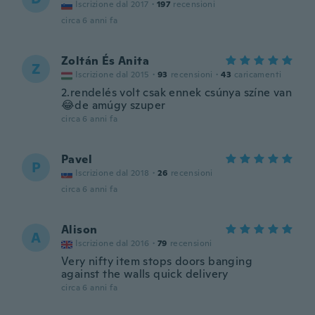
Iscrizione dal 2017
·
197
recensioni
circa 6 anni fa
Zoltán És Anita
Z
Iscrizione dal 2015
·
93
recensioni
·
43
caricamenti
2.rendelés volt csak ennek csúnya színe van
😂de amúgy szuper
circa 6 anni fa
Pavel
P
Iscrizione dal 2018
·
26
recensioni
circa 6 anni fa
Alison
A
Iscrizione dal 2016
·
79
recensioni
Very nifty item stops doors banging
against the walls quick delivery
circa 6 anni fa