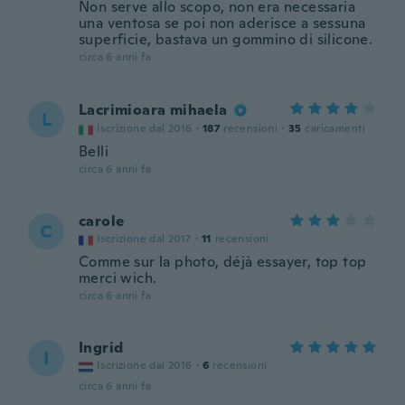
Non serve allo scopo, non era necessaria
una ventosa se poi non aderisce a sessuna
superficie, bastava un gommino di silicone.
circa 6 anni fa
Lacrimioara mihaela
L
Iscrizione dal 2016
·
187
recensioni
·
35
caricamenti
Belli
circa 6 anni fa
carole
C
Iscrizione dal 2017
·
11
recensioni
Comme sur la photo, déjà essayer, top top
merci wich.
circa 6 anni fa
Ingrid
I
Iscrizione dal 2016
·
6
recensioni
circa 6 anni fa