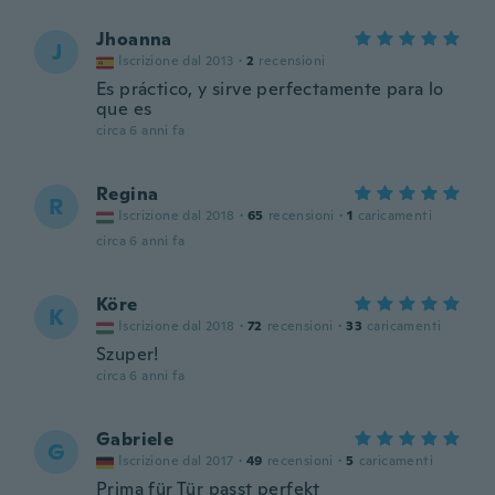
Jhoanna
J
Iscrizione dal 2013
·
2
recensioni
Es práctico, y sirve perfectamente para lo
que es
circa 6 anni fa
Regina
R
Iscrizione dal 2018
·
65
recensioni
·
1
caricamenti
circa 6 anni fa
Köre
K
Iscrizione dal 2018
·
72
recensioni
·
33
caricamenti
Szuper!
circa 6 anni fa
Gabriele
G
Iscrizione dal 2017
·
49
recensioni
·
5
caricamenti
Prima für Tür passt perfekt