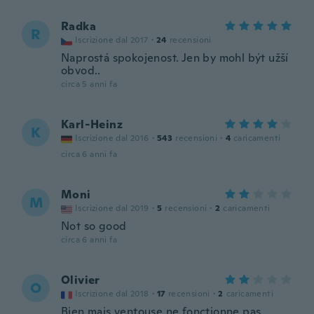
Radka
R
Iscrizione dal 2017
·
24
recensioni
Naprostá spokojenost. Jen by mohl být užší
obvod..
circa 5 anni fa
Karl-Heinz
K
Iscrizione dal 2016
·
543
recensioni
·
4
caricamenti
circa 6 anni fa
Moni
M
Iscrizione dal 2019
·
5
recensioni
·
2
caricamenti
Not so good
circa 6 anni fa
Olivier
O
Iscrizione dal 2018
·
17
recensioni
·
2
caricamenti
Bien mais ventouse ne fonctionne pas