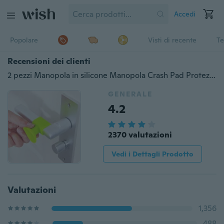
Accedi
Popolare
Visti di recente
Te
Recensioni dei clienti
2 pezzi Manopola in silicone Manopola Crash Pad Protezioni murali Protezione paraurti Fermaporta anti collisione
GENERALE
4.2
2370 valutazioni
Vedi i Dettagli Prodotto
Valutazioni
1,356
488