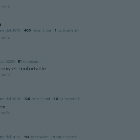
nno fa
e
one dal 2019
·
480
recensioni
·
1
caricamenti
nno fa
 dal 2023
·
51
recensioni
 sexy et confortable.
nno fa
one dal 2018
·
126
recensioni
·
10
caricamenti
em
nno fa
one dal 2019
·
114
recensioni
·
1
caricamenti