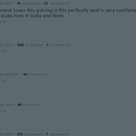
 dal 2021
·
13
recensioni
·
22
caricamenti
riend loves this gstring it fits perfectly and is very comfort
loves how it looks and feels.
i fa
 dal 2019
·
588
recensioni
·
1
caricamenti
i fa
one dal 2021
·
46
recensioni
i fa
 dal 2018
·
46
recensioni
i fa
 dal 2018
·
513
recensioni
·
7
caricamenti