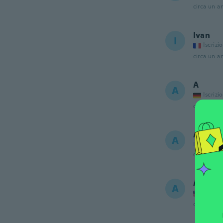
circa un a
Ivan
I
Iscrizi
circa un a
A
A
Iscrizi
circa un a
Azza
A
Iscrizione
circa un a
Ashley
A
Iscrizi
circa un a