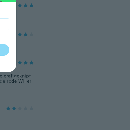
e eraf geknipt
de rode Wil er