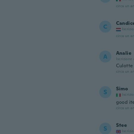
circa un a
Candic
C
Iscrizi
circa un a
Analie
A
Iscrizione
Culotte
circa un a
Simo
S
Iscrizi
good it
circa un a
Stee
S
Iscrizi