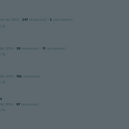
one dal 2019
·
247
recensioni
·
2
caricamenti
i fa
 dal 2019
·
38
recensioni
·
11
caricamenti
i fa
 dal 2016
·
162
recensioni
i fa
n
 dal 2016
·
97
recensioni
i fa