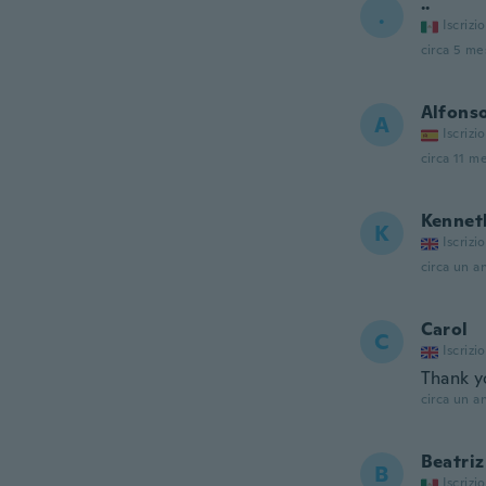
..
.
Iscrizi
circa 5 mes
Alfons
A
Iscrizi
circa 11 me
Kennet
K
Iscrizi
circa un a
Carol
C
Iscrizi
Thank y
circa un a
Beatriz
B
Iscrizi