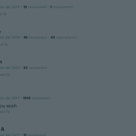
one dal 2018
·
13
recensioni
·
1
caricamenti
i fa
o
one dal 2019
·
43
recensioni
·
33
caricamenti
si fa
h
one dal 2022
·
52
recensioni
nno fa
one dal 2017
·
1315
recensioni
ou wish
nno fa
 A
one dal 2022
·
11
recensioni