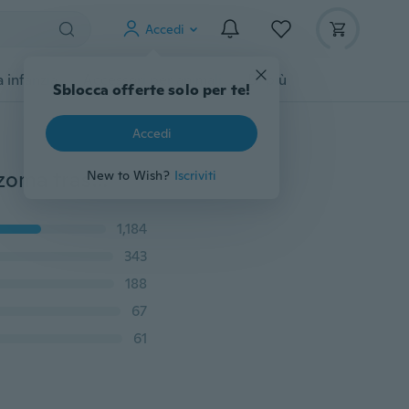
Accedi
 infanzia
Accessori per animali
Di più
Sblocca offerte solo per te!
Accedi
2017 nuovo stile ultra-sottile perizoma da donna perizoma trasparente mutandine sexy intimo donna cotone pizzo tanga slip vendita calda
New to Wish?
Iscriviti
1,184
343
188
67
61