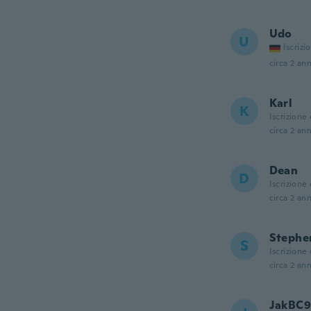
Udo
U
Iscrizi
circa 2 ann
Karl
K
Iscrizione
circa 2 ann
Dean
D
Iscrizione
circa 2 ann
Stephe
S
Iscrizione
circa 2 ann
JakBC9