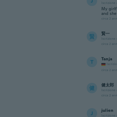
J
Iscrizione
My girlf
and she 
circa 2 ann
賢一
賢
Iscrizione
circa 2 ann
Tanja
T
Iscrizi
circa 2 ann
健太郎
健
Iscrizione
circa 2 ann
julien
J
Iscrizione