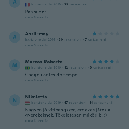
A
Iscrizione dal 2015
·
75
recensioni
Pas super
circa 6 anni fa
April-may
A
Iscrizione dal 2014
·
30
recensioni
·
7
caricamenti
circa 6 anni fa
Marcos Roberto
M
Iscrizione dal 2019
·
12
recensioni
·
3
caricamenti
Chegou antes do tempo
circa 6 anni fa
Nikoletta
N
Iscrizione dal 2019
·
17
recensioni
·
11
caricamenti
Nagyon jó vízihangszer, érdekes játék a
gyerekeknek. Tökéletesen működik! :)
circa 6 anni fa