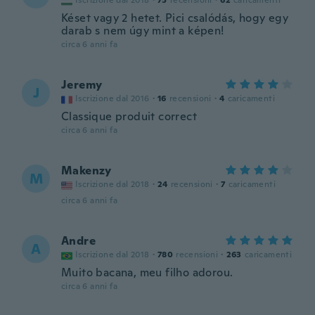
Iscrizione dal 2018
·
75
recensioni
·
62
caricamenti
Késet vagy 2 hetet. Pici csalódás, hogy egy
darab s nem úgy mint a képen!
circa 6 anni fa
Jeremy
J
Iscrizione dal 2016
·
16
recensioni
·
4
caricamenti
Classique produit correct
circa 6 anni fa
Makenzy
M
Iscrizione dal 2018
·
24
recensioni
·
7
caricamenti
circa 6 anni fa
Andre
A
Iscrizione dal 2018
·
780
recensioni
·
263
caricamenti
Muito bacana, meu filho adorou.
circa 6 anni fa