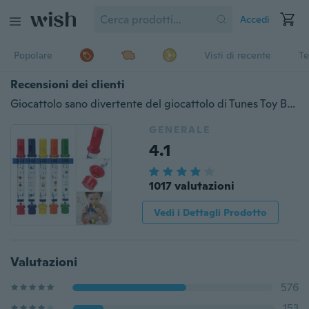
Accedi
Popolare
Visti di recente
Te
Recensioni dei clienti
Giocattolo sano divertente del giocattolo di Tunes Toy Bath Tub del flauto di acqua variopinto dei bambini
GENERALE
4.1
1017 valutazioni
Vedi i Dettagli Prodotto
Valutazioni
576
153