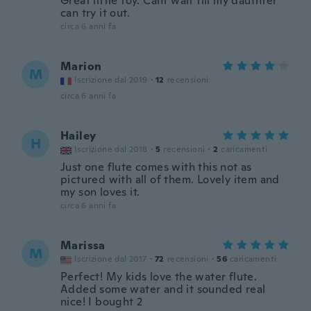
Great little toy. Cant wait till my daufhter
can try it out.
circa 6 anni fa
Marion
M
Iscrizione dal 2019
·
12
recensioni
circa 6 anni fa
Hailey
H
Iscrizione dal 2018
·
5
recensioni
·
2
caricamenti
Just one flute comes with this not as
pictured with all of them. Lovely item and
my son loves it.
circa 6 anni fa
Marissa
M
Iscrizione dal 2017
·
72
recensioni
·
56
caricamenti
Perfect! My kids love the water flute.
Added some water and it sounded real
nice! I bought 2