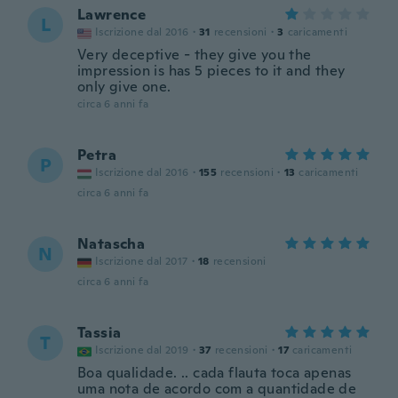
Lawrence
L
Iscrizione dal 2016
·
31
recensioni
·
3
caricamenti
Very deceptive - they give you the
impression is has 5 pieces to it and they
only give one.
circa 6 anni fa
Petra
P
Iscrizione dal 2016
·
155
recensioni
·
13
caricamenti
circa 6 anni fa
Natascha
N
Iscrizione dal 2017
·
18
recensioni
circa 6 anni fa
Tassia
T
Iscrizione dal 2019
·
37
recensioni
·
17
caricamenti
Boa qualidade. .. cada flauta toca apenas
uma nota de acordo com a quantidade de