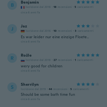
Benjamin
B
Iscrizione dal 2018
·
18
recensioni
·
5
caricamenti
circa 6 anni fa
Jaz
J
Iscrizione dal 2016
·
10
recensioni
·
3
caricamenti
Es war leider nur eine einzige Floete..
circa 6 anni fa
Rožle
R
Iscrizione dal 2018
·
27
recensioni
·
1
caricamenti
wery good for children
circa 6 anni fa
Sherrilyn
S
Iscrizione dal 2019
·
44
recensioni
·
5
caricamenti
Should be some bath time fun
circa 6 anni fa