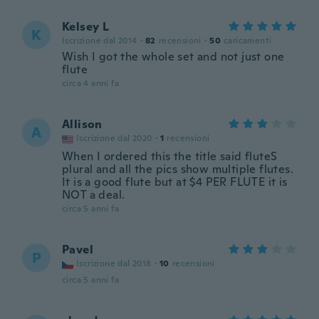
Kelsey L
K
Iscrizione dal 2014
·
82
recensioni
·
50
caricamenti
Wish I got the whole set and not just one
flute
circa 4 anni fa
Allison
A
Iscrizione dal 2020
·
1
recensioni
When I ordered this the title said fluteS
plural and all the pics show multiple flutes.
It is a good flute but at $4 PER FLUTE it is
NOT a deal.
circa 5 anni fa
Pavel
P
Iscrizione dal 2018
·
10
recensioni
circa 5 anni fa