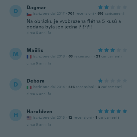
Dagmar
D
Iscrizione dal 2017
·
701
recensioni
·
616
caricamenti
Na obrázku je vyobrazena flétna 5 kusů a
dodána byla jen jedna ?!!??!!
circa 6 anni fa
Maëlis
M
Iscrizione dal 2018
·
63
recensioni
·
21
caricamenti
circa 6 anni fa
Debora
D
Iscrizione dal 2014
·
516
recensioni
·
3
caricamenti
circa 6 anni fa
Haroldeen
H
Iscrizione dal 2015
·
12
recensioni
·
1
caricamenti
circa 6 anni fa