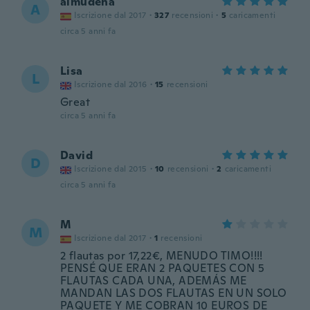
almudena
A
Iscrizione dal 2017
·
327
recensioni
·
5
caricamenti
circa 5 anni fa
Lisa
L
Iscrizione dal 2016
·
15
recensioni
Great
circa 5 anni fa
David
D
Iscrizione dal 2015
·
10
recensioni
·
2
caricamenti
circa 5 anni fa
M
M
Iscrizione dal 2017
·
1
recensioni
2 flautas por 17,22€, MENUDO TIMO!!!!
PENSÉ QUE ERAN 2 PAQUETES CON 5
FLAUTAS CADA UNA, ADEMÁS ME
MANDAN LAS DOS FLAUTAS EN UN SOLO
PAQUETE Y ME COBRAN 10 EUROS DE