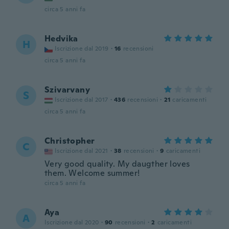
circa 5 anni fa
Hedvika
H
Iscrizione dal 2019
·
16
recensioni
circa 5 anni fa
Szivarvany
S
Iscrizione dal 2017
·
436
recensioni
·
21
caricamenti
circa 5 anni fa
Christopher
C
Iscrizione dal 2021
·
38
recensioni
·
9
caricamenti
Very good quality. My daugther loves
them. Welcome summer!
circa 5 anni fa
Aya
A
Iscrizione dal 2020
·
90
recensioni
·
2
caricamenti