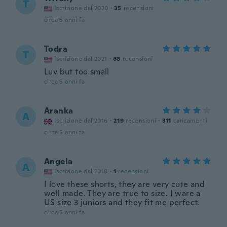
T
Iscrizione dal 2020
·
35
recensioni
circa 5 anni fa
Todra
T
Iscrizione dal 2021
·
68
recensioni
Luv but too small
circa 5 anni fa
Aranka
A
Iscrizione dal 2016
·
219
recensioni
·
311
caricamenti
circa 5 anni fa
Angela
A
Iscrizione dal 2018
·
1
recensioni
I love these shorts, they are very cute and
well made. They are true to size. I ware a
US size 3 juniors and they fit me perfect.
circa 5 anni fa