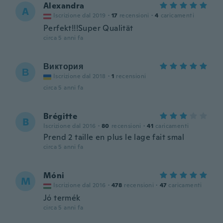
Alexandra
A
Iscrizione dal 2019
·
17
recensioni
·
4
caricamenti
Perfekt!!!Super Qualität
circa 5 anni fa
Виктория
В
Iscrizione dal 2018
·
1
recensioni
circa 5 anni fa
Brégitte
B
Iscrizione dal 2016
·
80
recensioni
·
41
caricamenti
Prend 2 taille en plus le lage fait smal
circa 5 anni fa
Móni
M
Iscrizione dal 2016
·
478
recensioni
·
47
caricamenti
Jó termék
circa 5 anni fa