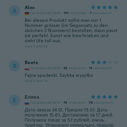
Alex
A
Iscrizione dal 2020
·
111
recensioni
·
7
caricamenti
Bei diesem Produkt sollte man nur 1
Nummer grösser (im Gegensatz zu den
üblichen 2 Nummern) bestellen, dann passt
sie perfekt. Sonst wie beschrieben und
sieht life toll aus.
circa 5 anni fa
Beata
B
Iscrizione dal 2019
·
62
recensioni
·
11
caricamenti
Fajne spodenki. Szybka wysyłka
circa 5 anni fa
Елена
Е
Iscrizione dal 2019
·
73
recensioni
·
78
caricamenti
Дата заказа 24.12. Пришло 15.01. Дата
получения 15.01. Доставлено за 17 дней.
Получила товар за 57 рублей, очень
приятно. Упаковано нормально, пришло