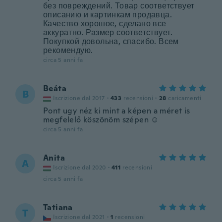
без повреждений. Товар соответствует
описанию и картинкам продавца.
Качество хорошое, сделано все
аккуратно. Размер соответствует.
Покупкой довольна, спасибо. Всем
рекомендую.
circa 5 anni fa
Beáta
B
Iscrizione dal 2017
·
433
recensioni
·
28
caricamenti
Pont ugy néz ki mint a képen a méret is
megfelelő köszönöm szépen ☺️
circa 5 anni fa
Anita
A
Iscrizione dal 2020
·
411
recensioni
circa 5 anni fa
Tatiana
T
Iscrizione dal 2021
·
1
recensioni