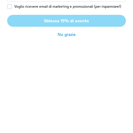
Voglio ricevere email di marketing e promozionali (per risparmiare!)
Veronika
V
Iscrizione dal 2016
·
164
recensioni
·
54
caricamenti
Sblocca 15% di sconto
Egy számmal nagyobbat érdemes rendelni.
Amúgy anyaga és fazonja jó! Köszönöm
circa 5 anni fa
No grazie
三恵子
三
Iscrizione dal 2019
·
15
recensioni
circa 5 anni fa
Alex
A
Iscrizione dal 2020
·
111
recensioni
·
7
caricamenti
Man sollte hier tatsächlich eine oder zwei
Nummern grösser wählen.
circa 5 anni fa
Erica Michelle
E
Iscrizione dal 2014
·
57
recensioni
·
6
caricamenti