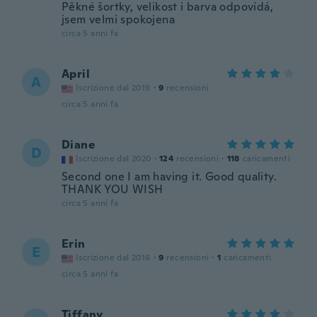
Pěkné šortky, velikost i barva odpovídá,
jsem velmi spokojena
circa 5 anni fa
April
A
Iscrizione dal 2019
·
9
recensioni
circa 5 anni fa
Diane
D
Iscrizione dal 2020
·
124
recensioni
·
118
caricamenti
Second one I am having it. Good quality.
THANK YOU WISH
circa 5 anni fa
Erin
E
Iscrizione dal 2016
·
9
recensioni
·
1
caricamenti
circa 5 anni fa
Tiffany