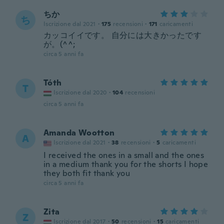
ちか
ち
Iscrizione dal 2021
·
175
recensioni
·
171
caricamenti
カッコイイです。 自分には大きかったです
が。(^^;
circa 5 anni fa
Tóth
T
Iscrizione dal 2020
·
104
recensioni
circa 5 anni fa
Amanda Wootton
A
Iscrizione dal 2021
·
38
recensioni
·
5
caricamenti
I received the ones in a small and the ones
in a medium thank you for the shorts I hope
they both fit thank you
circa 5 anni fa
Zita
Z
Iscrizione dal 2017
·
50
recensioni
·
15
caricamenti