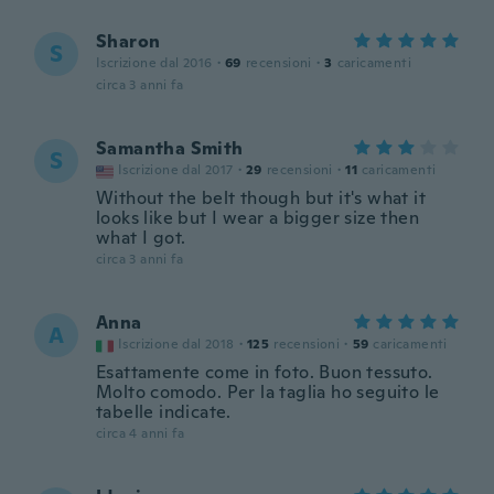
Sharon
S
Iscrizione dal 2016
·
69
recensioni
·
3
caricamenti
circa 3 anni fa
Samantha Smith
S
Iscrizione dal 2017
·
29
recensioni
·
11
caricamenti
Without the belt though but it's what it
looks like but I wear a bigger size then
what I got.
circa 3 anni fa
Anna
A
Iscrizione dal 2018
·
125
recensioni
·
59
caricamenti
Esattamente come in foto. Buon tessuto.
Molto comodo. Per la taglia ho seguito le
tabelle indicate.
circa 4 anni fa