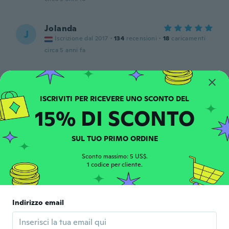
Jolanda
J
Iscrizione dal 2017
·
134
recensioni
·
18
caricamenti
circa 5 anni fa
Alex
A
Iscrizione dal 2020
·
111
recensioni
·
7
caricamenti
Eine Nummer grösser und es passt perfekt.
15% DI SCONTO
circa 5 anni fa
SUL TUO PRIMO ORDINE
Lara
L
Iscrizione dal 2017
·
12
recensioni
Sconto massimo: 5 US$.
circa 5 anni fa
1 codice per cliente.
Lucie
L
Indirizzo email
Iscrizione dal 2016
·
38
recensioni
·
7
caricamenti
circa 5 anni fa