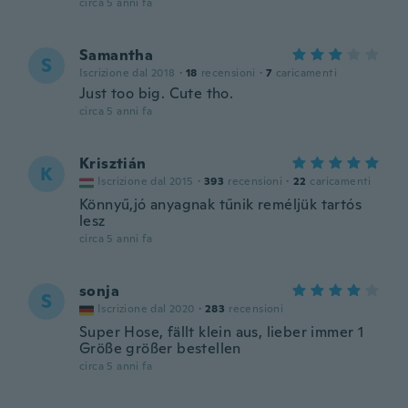
circa 5 anni fa
Samantha
S
Iscrizione dal 2018
·
18
recensioni
·
7
caricamenti
Just too big. Cute tho.
circa 5 anni fa
Krisztián
K
Iscrizione dal 2015
·
393
recensioni
·
22
caricamenti
Könnyű,jó anyagnak tűnik reméljük tartós
lesz
circa 5 anni fa
sonja
S
Iscrizione dal 2020
·
283
recensioni
Super Hose, fällt klein aus, lieber immer 1
Größe größer bestellen
circa 5 anni fa