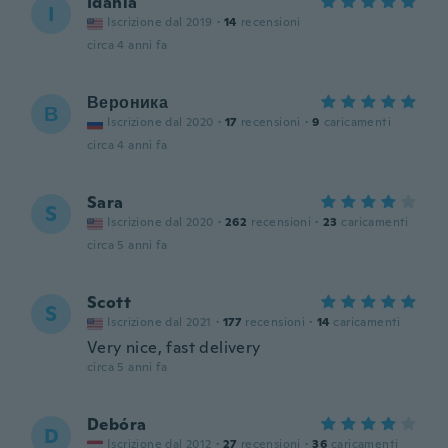
Idania
I
Iscrizione dal 2019
·
14
recensioni
circa 4 anni fa
Вероника
В
Iscrizione dal 2020
·
17
recensioni
·
9
caricamenti
circa 4 anni fa
Sara
S
Iscrizione dal 2020
·
262
recensioni
·
23
caricamenti
circa 5 anni fa
Scott
S
Iscrizione dal 2021
·
177
recensioni
·
14
caricamenti
Very nice, fast delivery
circa 5 anni fa
Debóra
D
Iscrizione dal 2012
·
27
recensioni
·
36
caricamenti