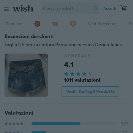
Accedi
Popolare
Visti di recente
Te
Recensioni dei clienti
Taglia US Senza cintura Pantaloncini estivi Donna Jeans vintage Club Pantaloni corti in denim (cintura non inclusa)
GENERALE
4.1
1011 valutazioni
Vedi i Dettagli Prodotto
Valutazioni
573
172