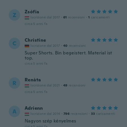
Zsófia
Z
Iscrizione dal 2017
·
61
recensioni
·
1
caricamenti
circa 5 anni fa
Christine
C
Iscrizione dal 2017
·
40
recensioni
Super Shorts. Bin begeistert. Material ist
top.
circa 5 anni fa
Renàta
R
Iscrizione dal 2021
·
49
recensioni
circa 5 anni fa
Adrienn
A
Iscrizione dal 2014
·
796
recensioni
·
33
caricamenti
Nagyon szép kényelmes
circa 5 anni fa