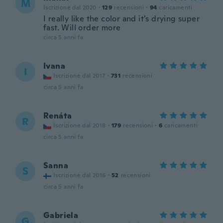
M
Iscrizione dal 2020
·
129
recensioni
·
94
caricamenti
I really like the color and it’s drying super
fast. Will order more
circa 5 anni fa
Ivana
I
Iscrizione dal 2017
·
731
recensioni
circa 5 anni fa
Renáta
R
Iscrizione dal 2018
·
179
recensioni
·
6
caricamenti
circa 5 anni fa
Sanna
S
Iscrizione dal 2016
·
52
recensioni
circa 5 anni fa
Gabriela
G