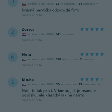
J
Iscrizione dal 2018
·
36
recensioni
·
21
caricamenti
Krásná barvička odpovídá foto
circa 5 anni fa
Zorica
Z
Iscrizione dal 2018
·
141
recensioni
circa 5 anni fa
Nela
N
Iscrizione dal 2018
·
198
recensioni
·
3
caricamenti
circa 5 anni fa
Eliška
E
Iscrizione dal 2018
·
30
recensioni
·
13
caricamenti
Není to lak pro UV lampu jak je psáno v
popisku, ale klasický lak na nehty.
circa 5 anni fa