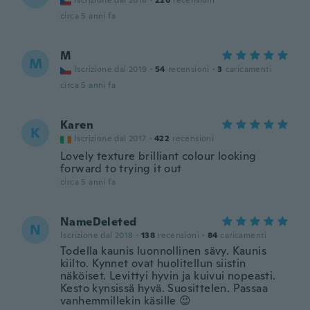
Iscrizione dal 2018
·
226
recensioni
circa 5 anni fa
M
M
Iscrizione dal 2019
·
54
recensioni
·
3
caricamenti
circa 5 anni fa
Karen
K
Iscrizione dal 2017
·
422
recensioni
Lovely texture brilliant colour looking
forward to trying it out
circa 5 anni fa
NameDeleted
N
Iscrizione dal 2018
·
138
recensioni
·
84
caricamenti
Todella kaunis luonnollinen sävy. Kaunis
kiilto. Kynnet ovat huolitellun siistin
näköiset. Levittyi hyvin ja kuivui nopeasti.
Kesto kynsissä hyvä. Suosittelen. Passaa
vanhemmillekin käsille 😉