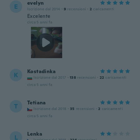
evelyn
E
Iscrizione dal 2014
·
9
recensioni
·
2
caricamenti
Excelente
circa 5 anni fa
Kostadinka
K
Iscrizione dal 2017
·
138
recensioni
·
22
caricamenti
circa 5 anni fa
Tetiana
T
Iscrizione dal 2018
·
35
recensioni
·
2
caricamenti
circa 5 anni fa
Lenka
L