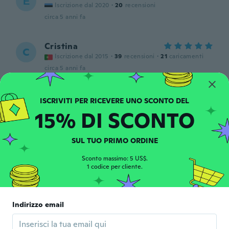
Е
Iscrizione dal 2020
·
20
recensioni
circa 5 anni fa
Cristina
C
Iscrizione dal 2015
·
39
recensioni
·
21
caricamenti
circa 5 anni fa
Heléna
H
Iscrizione dal 2016
·
66
recensioni
15% DI SCONTO
circa 5 anni fa
SUL TUO PRIMO ORDINE
Krisztina
K
Iscrizione dal 2017
Sconto massimo: 5 US$.
·
50
recensioni
·
1
caricamenti
1 codice per cliente.
Ok.
circa 5 anni fa
Indirizzo email
Olga
O
Iscrizione dal 2017
·
4
recensioni
·
1
caricamenti