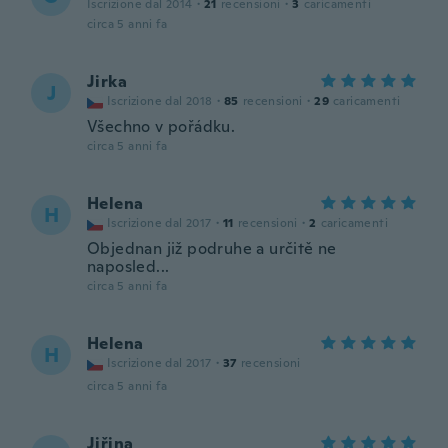
Iscrizione dal 2014
·
21
recensioni
·
3
caricamenti
circa 5 anni fa
Jirka
J
Iscrizione dal 2018
·
85
recensioni
·
29
caricamenti
Všechno v pořádku.
circa 5 anni fa
Helena
H
Iscrizione dal 2017
·
11
recensioni
·
2
caricamenti
Objednan již podruhe a určitě ne
naposled...
circa 5 anni fa
Helena
H
Iscrizione dal 2017
·
37
recensioni
circa 5 anni fa
Jiřina