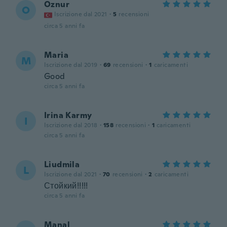
Oznur
O
Iscrizione dal 2021
·
5
recensioni
circa 5 anni fa
Maria
M
Iscrizione dal 2019
·
69
recensioni
·
1
caricamenti
Good
circa 5 anni fa
Irina Karmy
I
Iscrizione dal 2018
·
158
recensioni
·
1
caricamenti
circa 5 anni fa
Liudmila
L
Iscrizione dal 2021
·
70
recensioni
·
2
caricamenti
Стойкий!!!!!
circa 5 anni fa
Manal