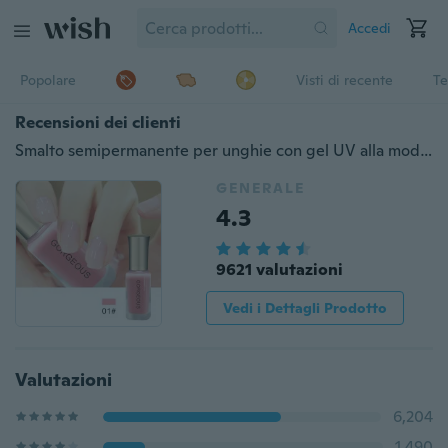
Accedi
Popolare
Visti di recente
Te
Recensioni dei clienti
Smalto semipermanente per unghie con gel UV alla moda per donna
GENERALE
4.3
9621 valutazioni
Vedi i Dettagli Prodotto
Valutazioni
6,204
1,490