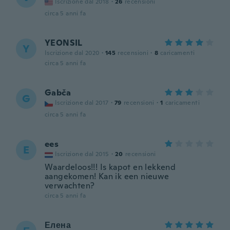
Iscrizione dal 2018
·
26
recensioni
circa 5 anni fa
YEONSIL
Y
Iscrizione dal 2020
·
145
recensioni
·
8
caricamenti
circa 5 anni fa
Gabča
G
Iscrizione dal 2017
·
79
recensioni
·
1
caricamenti
circa 5 anni fa
ees
E
Iscrizione dal 2015
·
20
recensioni
Waardeloos!!! Is kapot en lekkend
aangekomen! Kan ik een nieuwe
verwachten?
circa 5 anni fa
Елена