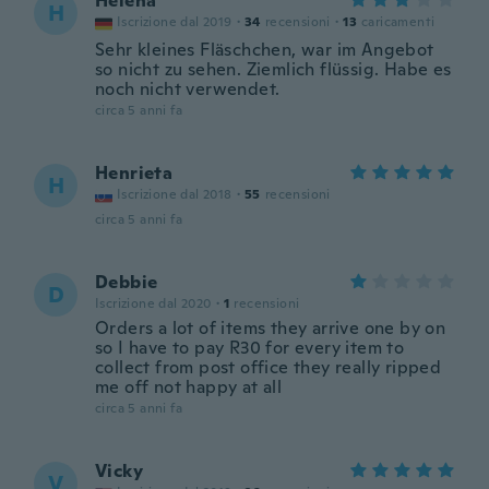
Helena
H
Iscrizione dal 2019
·
34
recensioni
·
13
caricamenti
Sehr kleines Fläschchen, war im Angebot
so nicht zu sehen. Ziemlich flüssig. Habe es
noch nicht verwendet.
circa 5 anni fa
Henrieta
H
Iscrizione dal 2018
·
55
recensioni
circa 5 anni fa
Debbie
D
Iscrizione dal 2020
·
1
recensioni
Orders a lot of items they arrive one by on
so I have to pay R30 for every item to
collect from post office they really ripped
me off not happy at all
circa 5 anni fa
Vicky
V