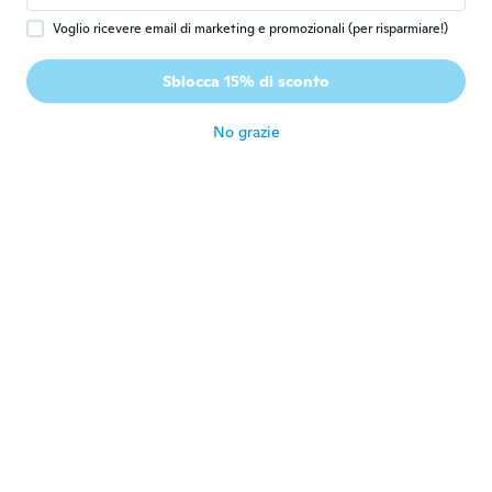
circa 5 anni fa
Voglio ricevere email di marketing e promozionali (per risparmiare!)
Arlene
A
Sblocca 15% di sconto
Iscrizione dal 2016
·
34
recensioni
·
20
caricamenti
circa 5 anni fa
No grazie
Wendy
W
Iscrizione dal 2016
·
4
recensioni
circa 5 anni fa
ひとみ
ひ
Iscrizione dal 2019
·
16
recensioni
·
2
caricamenti
circa 5 anni fa
Svajone
S
Iscrizione dal 2017
·
65
recensioni
circa 5 anni fa