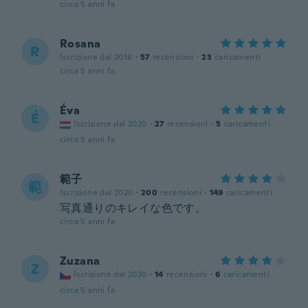
circa 5 anni fa
Rosana
R
Iscrizione dal 2018
·
57
recensioni
·
23
caricamenti
circa 5 anni fa
Éva
É
Iscrizione dal 2020
·
27
recensioni
·
5
caricamenti
circa 5 anni fa
範子
範
Iscrizione dal 2020
·
200
recensioni
·
149
caricamenti
写真通りのキレイな色です。
circa 5 anni fa
Zuzana
Z
Iscrizione dal 2020
·
14
recensioni
·
6
caricamenti
circa 5 anni fa