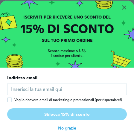
circa 5 anni fa
Barbara
B
15% DI SCONTO
Iscrizione dal 2014
·
87
recensioni
·
3
caricamenti
circa 5 anni fa
SUL TUO PRIMO ORDINE
Alíz
Sconto massimo: 5 US$.
A
Iscrizione dal 2017
1 codice per cliente.
·
4
recensioni
·
1
caricamenti
circa 5 anni fa
Indirizzo email
Amie
A
Iscrizione dal 2020
·
92
recensioni
·
3
caricamenti
circa 5 anni fa
Voglio ricevere email di marketing e promozionali (per risparmiare!)
Jolanda
J
Sblocca 15% di sconto
Iscrizione dal 2015
·
15
recensioni
circa 5 anni fa
No grazie