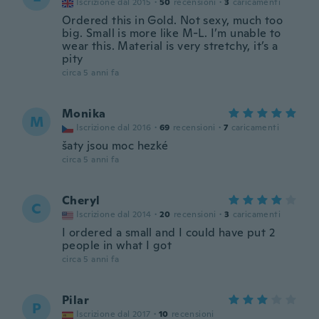
Iscrizione dal 2015
·
50
recensioni
·
3
caricamenti
Ordered this in Gold. Not sexy, much too
big. Small is more like M-L. I’m unable to
wear this. Material is very stretchy, it’s a
pity
circa 5 anni fa
Monika
M
Iscrizione dal 2016
·
69
recensioni
·
7
caricamenti
šaty jsou moc hezké
circa 5 anni fa
Cheryl
C
Iscrizione dal 2014
·
20
recensioni
·
3
caricamenti
I ordered a small and I could have put 2
people in what I got
circa 5 anni fa
Pilar
P
Iscrizione dal 2017
·
10
recensioni