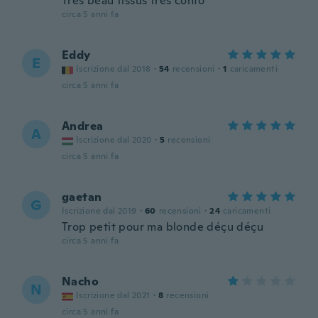
Très beau tissus très confo
circa 5 anni fa
Eddy
E
Iscrizione dal 2018
·
54
recensioni
·
1
caricamenti
circa 5 anni fa
Andrea
A
Iscrizione dal 2020
·
5
recensioni
circa 5 anni fa
gaetan
G
Iscrizione dal 2019
·
60
recensioni
·
24
caricamenti
Trop petit pour ma blonde déçu déçu
circa 5 anni fa
Nacho
N
Iscrizione dal 2021
·
8
recensioni
circa 5 anni fa