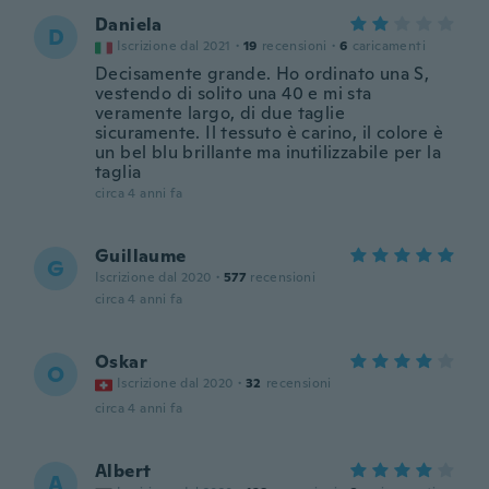
Daniela
D
Iscrizione dal 2021
·
19
recensioni
·
6
caricamenti
Decisamente grande. Ho ordinato una S,
vestendo di solito una 40 e mi sta
veramente largo, di due taglie
sicuramente. Il tessuto è carino, il colore è
un bel blu brillante ma inutilizzabile per la
taglia
circa 4 anni fa
Guillaume
G
Iscrizione dal 2020
·
577
recensioni
circa 4 anni fa
Oskar
O
Iscrizione dal 2020
·
32
recensioni
circa 4 anni fa
Albert
A