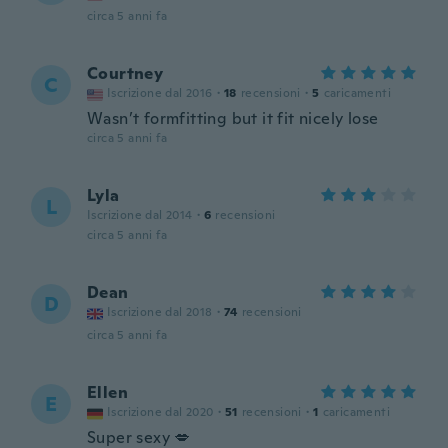
circa 5 anni fa
Courtney
C
Iscrizione dal 2016
·
18
recensioni
·
5
caricamenti
Wasn’t formfitting but it fit nicely lose
circa 5 anni fa
Lyla
L
Iscrizione dal 2014
·
6
recensioni
circa 5 anni fa
Dean
D
Iscrizione dal 2018
·
74
recensioni
circa 5 anni fa
Ellen
E
Iscrizione dal 2020
·
51
recensioni
·
1
caricamenti
Super sexy 💋