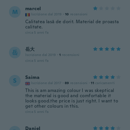
marcel
M
Iscrizione dal 2019
·
10
recensioni
Calitatea lasă de dorit. Material de proasta
calitate.
circa 5 anni fa
岳大
岳
Iscrizione dal 2019
·
1
recensioni
circa 5 anni fa
Saima
S
Iscrizione dal 2017
·
89
recensioni
·
11
caricamenti
This is am amazing colour I was skeptical
the material is good and comfortable it
looks good.the price is just right. I want to
get other colours in this.
circa 5 anni fa
Daniel