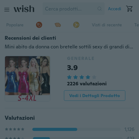
Accedi
Popolare
Visti di recente
Te
Recensioni dei clienti
Mini abito da donna con bretelle sottili sexy di grandi dimensioni delle nuove donne di estate
GENERALE
3.9
2226 valutazioni
Vedi i Dettagli Prodotto
Valutazioni
1,126
423