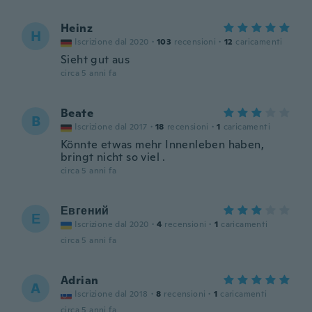
Heinz
H
Iscrizione dal 2020
·
103
recensioni
·
12
caricamenti
Sieht gut aus
circa 5 anni fa
Beate
B
Iscrizione dal 2017
·
18
recensioni
·
1
caricamenti
Könnte etwas mehr Innenleben haben,
bringt nicht so viel .
circa 5 anni fa
Евгений
Е
Iscrizione dal 2020
·
4
recensioni
·
1
caricamenti
circa 5 anni fa
Adrian
A
Iscrizione dal 2018
·
8
recensioni
·
1
caricamenti
circa 5 anni fa