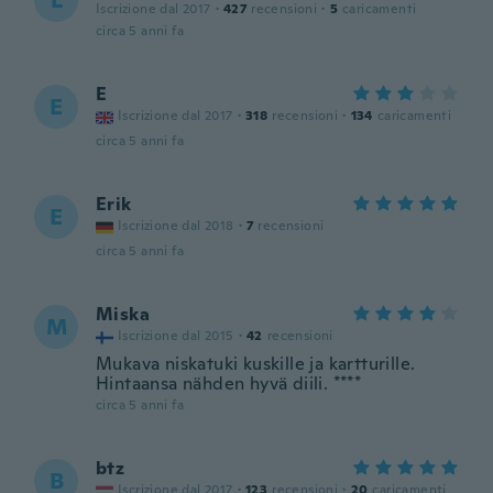
L
Iscrizione dal 2017
·
427
recensioni
·
5
caricamenti
circa 5 anni fa
E
E
Iscrizione dal 2017
·
318
recensioni
·
134
caricamenti
circa 5 anni fa
Erik
E
Iscrizione dal 2018
·
7
recensioni
circa 5 anni fa
Miska
M
Iscrizione dal 2015
·
42
recensioni
Mukava niskatuki kuskille ja kartturille.
Hintaansa nähden hyvä diili. ****
circa 5 anni fa
btz
B
Iscrizione dal 2017
·
123
recensioni
·
20
caricamenti