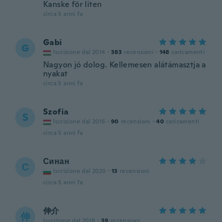
Kanske för liten
circa 5 anni fa
Gabi
G
Iscrizione dal 2014
·
383
recensioni
·
148
caricamenti
Nagyon jó dolog. Kellemesen alátámasztja a
nyakat
circa 5 anni fa
Szofia
S
Iscrizione dal 2016
·
90
recensioni
·
40
caricamenti
circa 5 anni fa
Синан
С
Iscrizione dal 2020
·
13
recensioni
circa 5 anni fa
伸介
伸
Iscrizione dal 2018
·
39
recensioni