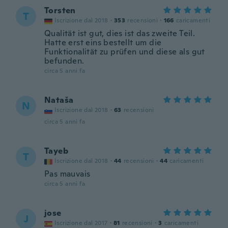
Torsten
T
Iscrizione dal 2018
·
353
recensioni
·
166
caricamenti
Qualität ist gut, dies ist das zweite Teil.
Hatte erst eins bestellt um die
Funktionalität zu prüfen und diese als gut
befunden.
circa 5 anni fa
Nataša
N
Iscrizione dal 2018
·
63
recensioni
circa 5 anni fa
Tayeb
T
Iscrizione dal 2018
·
44
recensioni
·
44
caricamenti
Pas mauvais
circa 5 anni fa
jose
J
Iscrizione dal 2017
·
81
recensioni
·
3
caricamenti