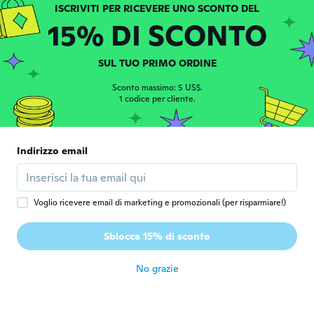
circa 5 anni fa
15% DI SCONTO
Andrea
A
Iscrizione dal 2017
·
6
recensioni
SUL TUO PRIMO ORDINE
Sehr gut verarbeitet, bisschen klein, aber
Sconto massimo: 5 US$.
weich und schick
1 codice per cliente.
circa 5 anni fa
松田
松
Indirizzo email
Iscrizione dal 2020
·
204
recensioni
·
149
caricamenti
circa 5 anni fa
Voglio ricevere email di marketing e promozionali (per risparmiare!)
영환
영
Iscrizione dal 2019
·
75
recensioni
·
2
caricamenti
Sblocca 15% di sconto
금액에 비해 좋아요
circa 5 anni fa
No grazie
Vita
V
Iscrizione dal 2017
·
46
recensioni
·
1
caricamenti