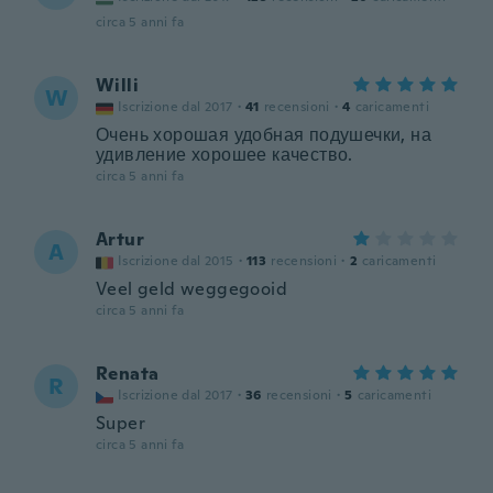
circa 5 anni fa
Willi
W
Iscrizione dal 2017
·
41
recensioni
·
4
caricamenti
Очень хорошая удобная подушечки, на
удивление хорошее качество.
circa 5 anni fa
Artur
A
Iscrizione dal 2015
·
113
recensioni
·
2
caricamenti
Veel geld weggegooid
circa 5 anni fa
Renata
R
Iscrizione dal 2017
·
36
recensioni
·
5
caricamenti
Super
circa 5 anni fa