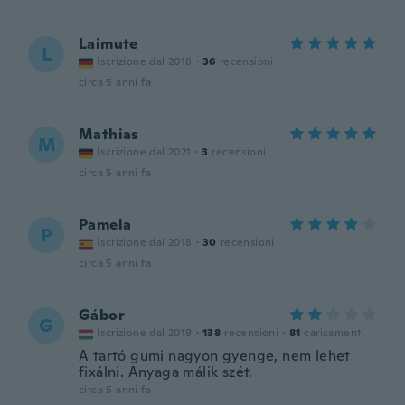
Laimute
L
Iscrizione dal 2018
·
36
recensioni
circa 5 anni fa
Mathias
M
Iscrizione dal 2021
·
3
recensioni
circa 5 anni fa
Pamela
P
Iscrizione dal 2018
·
30
recensioni
circa 5 anni fa
Gábor
G
Iscrizione dal 2019
·
138
recensioni
·
81
caricamenti
A tartó gumi nagyon gyenge, nem lehet
fixálni. Anyaga málik szét.
circa 5 anni fa