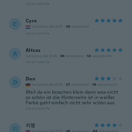
circa 5 anni fa
Cyro
C
Iscrizione dal 2014
·
36
recensioni
circa 5 anni fa
Altzes
A
Iscrizione dal 2020
·
94
recensioni
·
10
caricamenti
circa 5 anni fa
Don
D
Iscrizione dal 2016
·
27
recensioni
·
19
caricamenti
Weil da ein bisschen klein dann was nicht
so schön ist die Hinterseite ist in weißer
Farbe geht einfach nicht sehr schön aus
circa 5 anni fa
지영
지
Iscrizione dal 2020
·
85
recensioni
·
84
caricamenti