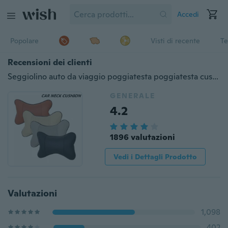
Accedi
Popolare
Visti di recente
Te
Recensioni dei clienti
Seggiolino auto da viaggio poggiatesta poggiatesta cuscino in pelle cuscino poggiatesta cuscino auto interni auto
GENERALE
4.2
1896 valutazioni
Vedi i Dettagli Prodotto
Valutazioni
1,098
402