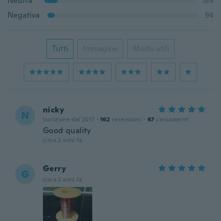
Neutra
189
Negativa
94
Tutti
Immagine
Molto utili
nicky
N
Iscrizione dal 2017
·
162
recensioni
·
67
caricamenti
Good quality
circa 2 anni fa
Gerry
G
circa 2 anni fa