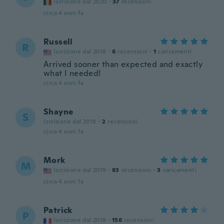
Iscrizione dal 2020
·
37
recensioni
circa 4 anni fa
Russell
R
Iscrizione dal 2018
·
6
recensioni
·
1
caricamenti
Arrived sooner than expected and exactly
what I needed!
circa 4 anni fa
Shayne
S
Iscrizione dal 2018
·
2
recensioni
circa 4 anni fa
Mork
M
Iscrizione dal 2019
·
83
recensioni
·
3
caricamenti
circa 4 anni fa
Patrick
P
Iscrizione dal 2018
·
156
recensioni