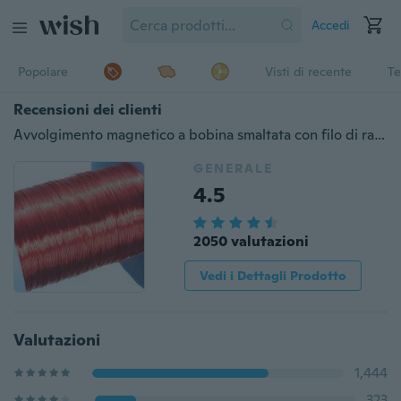
Accedi
Popolare
Visti di recente
Te
Recensioni dei clienti
Avvolgimento magnetico a bobina smaltata con filo di rame smaltato QA rosso da 0,2 m
GENERALE
4.5
2050 valutazioni
Vedi i Dettagli Prodotto
Valutazioni
1,444
323