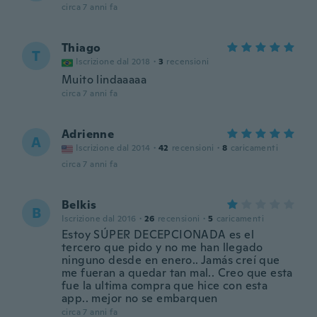
circa 7 anni fa
Thiago
T
Iscrizione dal 2018
·
3
recensioni
Muito lindaaaaa
circa 7 anni fa
Adrienne
A
Iscrizione dal 2014
·
42
recensioni
·
8
caricamenti
circa 7 anni fa
Belkis
B
Iscrizione dal 2016
·
26
recensioni
·
5
caricamenti
Estoy SÚPER DECEPCIONADA es el
tercero que pido y no me han llegado
ninguno desde en enero.. Jamás creí que
me fueran a quedar tan mal.. Creo que esta
fue la ultima compra que hice con esta
app.. mejor no se embarquen
circa 7 anni fa