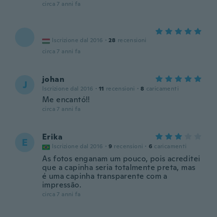
circa 7 anni fa
Iscrizione dal 2016
·
28
recensioni
circa 7 anni fa
johan
J
Iscrizione dal 2016
·
11
recensioni
·
8
caricamenti
Me encantó!!
circa 7 anni fa
Erika
E
Iscrizione dal 2016
·
9
recensioni
·
6
caricamenti
As fotos enganam um pouco, pois acreditei
que a capinha seria totalmente preta, mas
é uma capinha transparente com a
impressão.
circa 7 anni fa