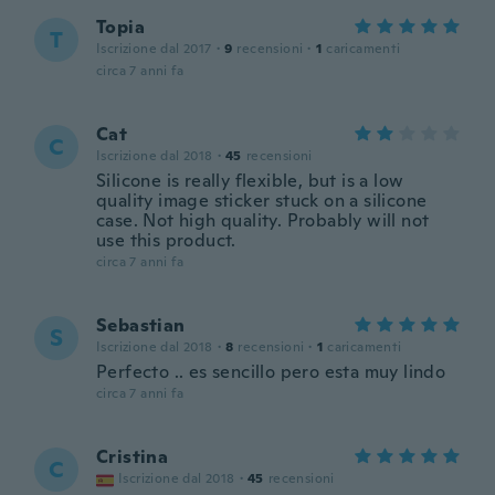
Topia
T
Iscrizione dal 2017
·
9
recensioni
·
1
caricamenti
circa 7 anni fa
Cat
C
Iscrizione dal 2018
·
45
recensioni
Silicone is really flexible, but is a low
quality image sticker stuck on a silicone
case. Not high quality. Probably will not
use this product.
circa 7 anni fa
Sebastian
S
Iscrizione dal 2018
·
8
recensioni
·
1
caricamenti
Perfecto .. es sencillo pero esta muy lindo
circa 7 anni fa
Cristina
C
Iscrizione dal 2018
·
45
recensioni