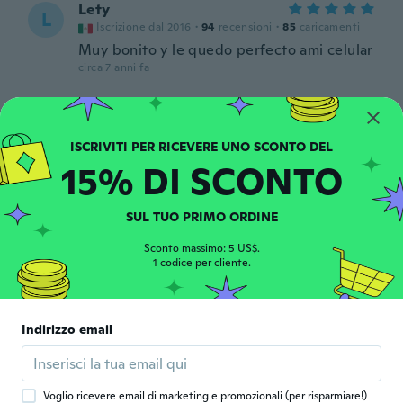
Lety
L
Iscrizione dal 2016
·
94
recensioni
·
85
caricamenti
Muy bonito y le quedo perfecto ami celular
circa 7 anni fa
Vitória
V
Iscrizione dal 2018
·
17
recensioni
·
14
caricamenti
circa 7 anni fa
15% DI SCONTO
José Luis
J
SUL TUO PRIMO ORDINE
Iscrizione dal 2018
·
211
recensioni
·
90
caricamenti
Muy bonito como la imagen quedó exacto,
Sconto massimo: 5 US$.
1 codice per cliente.
llego a tiempo
circa 7 anni fa
Indirizzo email
Rosanna
R
Iscrizione dal 2018
·
10
recensioni
·
1
caricamenti
circa 7 anni fa
Voglio ricevere email di marketing e promozionali (per risparmiare!)