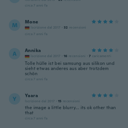
circa 7 anni fa
Mone
M
Iscrizione dal 2017
·
32
recensioni
circa 7 anni fa
Annika
A
Iscrizione dal 2017
·
16
recensioni
·
7
caricamenti
Tolle hülle ist bei samsung aus silikon und
sieht etwas anderes aus aber trotzdem
schön
circa 7 anni fa
Yaara
Y
Iscrizione dal 2017
·
15
recensioni
the image a little blurry... its ok other than
that
circa 7 anni fa