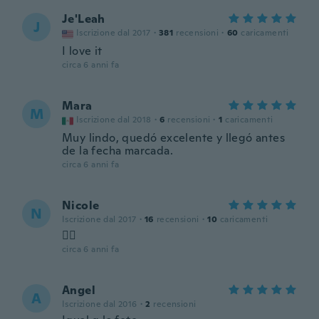
Je'Leah
J
Iscrizione dal 2017
·
381
recensioni
·
60
caricamenti
I love it
circa 6 anni fa
Mara
M
Iscrizione dal 2018
·
6
recensioni
·
1
caricamenti
Muy lindo, quedó excelente y llegó antes
de la fecha marcada.
circa 6 anni fa
Nicole
N
Iscrizione dal 2017
·
16
recensioni
·
10
caricamenti
👌🏻
circa 6 anni fa
Angel
A
Iscrizione dal 2016
·
2
recensioni