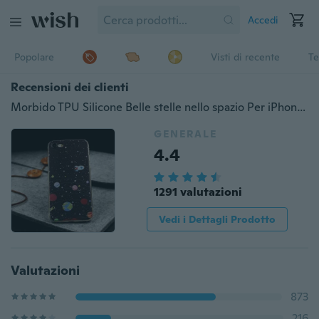
Accedi
Popolare
Visti di recente
Te
Recensioni dei clienti
Morbido TPU Silicone Belle stelle nello spazio Per iPhone X 8 4 4S 5 5S SE 5C 6 6S 7 Plus Custodia per Samsung Galaxy S3 S4 S5 S6 S7 Edge S9 Plus A3 A5 J3 J5 J7 2015 2016 2017 Nota 3 4 7 8 Core Prime Grand Prime Indietro Coque Fundas
GENERALE
4.4
1291 valutazioni
Vedi i Dettagli Prodotto
Valutazioni
873
216