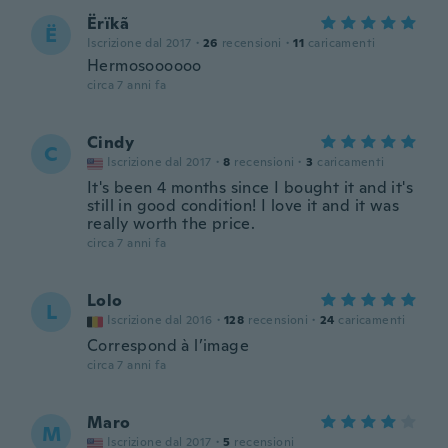
Ërïkã
Ë
Iscrizione dal 2017
·
26
recensioni
·
11
caricamenti
Hermosoooooo
circa 7 anni fa
Cindy
C
Iscrizione dal 2017
·
8
recensioni
·
3
caricamenti
It's been 4 months since I bought it and it's
still in good condition! I love it and it was
really worth the price.
circa 7 anni fa
Lolo
L
Iscrizione dal 2016
·
128
recensioni
·
24
caricamenti
Correspond à l’image
circa 7 anni fa
Maro
M
Iscrizione dal 2017
·
5
recensioni