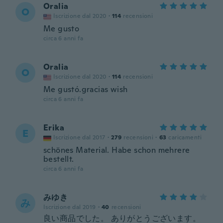
Oralia
O
Iscrizione dal 2020
·
114
recensioni
Me gusto
circa 6 anni fa
Oralia
O
Iscrizione dal 2020
·
114
recensioni
Me gustó.gracias wish
circa 6 anni fa
Erika
E
Iscrizione dal 2017
·
279
recensioni
·
63
caricamenti
schönes Material. Habe schon mehrere
bestellt.
circa 6 anni fa
みゆき
み
Iscrizione dal 2019
·
40
recensioni
良い商品でした。 ありがとうございます。