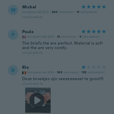
Michal
M
Iscrizione dal 2017
·
264
recensioni
·
11
caricamenti
circa 6 anni fa
Paula
P
Iscrizione dal 2016
·
31
recensioni
·
4
caricamenti
The briefs the are perfect. Material is soft
and the are very comfy.
circa 6 anni fa
Ria
R
Iscrizione dal 2019
·
103
recensioni
·
125
caricamenti
Deze broekjes zijn veeeeeeeeel te groot!!!
circa 6 anni fa