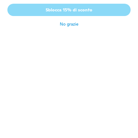
Jim
J
Sblocca 15% di sconto
Iscrizione dal 2018
·
52
recensioni
circa 6 anni fa
No grazie
Robin
R
Iscrizione dal 2016
·
574
recensioni
·
145
caricamenti
circa 6 anni fa
Sandra
S
Iscrizione dal 2018
·
41
recensioni
circa 6 anni fa
Sandra
S
Iscrizione dal 2018
·
21
recensioni
Good quality. Really needed the next size
up. Hence the 4 stars. Arrived sooner than
expected.
circa 6 anni fa