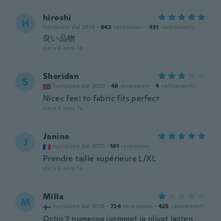
hiroshi
H
Iscrizione dal 2019
·
643
recensioni
·
431
caricamenti
良い品物
circa 6 anni fa
Sheridan
S
Iscrizione dal 2020
·
48
recensioni
·
4
caricamenti
Nicec feel to fabric fits perfect
circa 6 anni fa
Janine
J
Iscrizione dal 2017
·
161
recensioni
Prendre taille supérieure L/XL
circa 6 anni fa
Milla
M
Iscrizione dal 2016
·
724
recensioni
·
425
caricamenti
Ostin 2 numeroa isommat ja olivat lasten