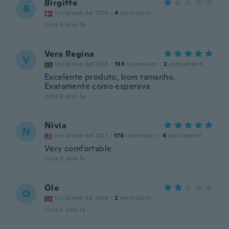
Birgitte
B
Iscrizione dal 2016
·
4
recensioni
circa 5 anni fa
Vera Regina
V
Iscrizione dal 2018
·
133
recensioni
·
2
caricamenti
Excelente produto, bom tamanho.
Exatamente como esperava
circa 5 anni fa
Nivia
N
Iscrizione dal 2017
·
178
recensioni
·
6
caricamenti
Very comfortable
circa 5 anni fa
Ole
O
Iscrizione dal 2018
·
2
recensioni
circa 5 anni fa