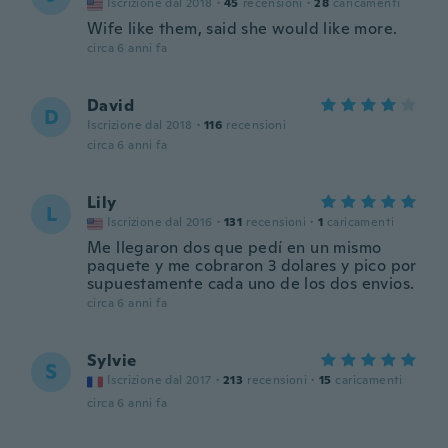
Iscrizione dal 2018
·
45
recensioni
·
28
caricamenti
Wife like them, said she would like more.
circa 6 anni fa
David
D
Iscrizione dal 2018
·
116
recensioni
circa 6 anni fa
Lily
L
Iscrizione dal 2016
·
131
recensioni
·
1
caricamenti
Me llegaron dos que pedí en un mismo
paquete y me cobraron 3 dolares y pico por
supuestamente cada uno de los dos envios.
circa 6 anni fa
Sylvie
S
Iscrizione dal 2017
·
213
recensioni
·
15
caricamenti
circa 6 anni fa