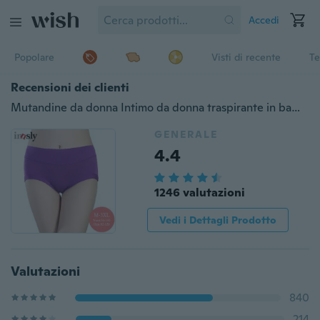
Accedi
Popolare
Visti di recente
Te
Recensioni dei clienti
Mutandine da donna Intimo da donna traspirante in bambù 3XL di grandi dimensioni
GENERALE
4.4
1246 valutazioni
Vedi i Dettagli Prodotto
Valutazioni
840
214