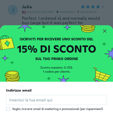
Julie
J
Iscrizione dal 2018
·
6
recensioni
·
1
caricamenti
Perfect. I ordered xL and normally would
buy Large but it was perfect for
circa 6 anni fa
Marsiano
M
15% DI SCONTO
Iscrizione dal 2017
·
367
recensioni
·
62
caricamenti
circa 6 anni fa
SUL TUO PRIMO ORDINE
John
Sconto massimo: 5 US$.
J
Iscrizione dal 2019
1 codice per cliente.
·
128
recensioni
·
1
caricamenti
circa 6 anni fa
Indirizzo email
Heidi
H
Iscrizione dal 2017
·
77
recensioni
circa 6 anni fa
Voglio ricevere email di marketing e promozionali (per risparmiare!)