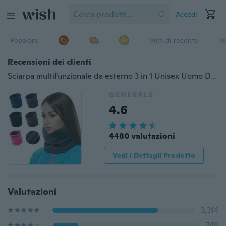
Accedi
Popolare
Visti di recente
Te
Recensioni dei clienti
Sciarpa multifunzionale da esterno 3 in 1 Unisex Uomo Donna Sciarpa termica in pile caldo Sciarpa scaldacollo Beanie Ski Balaclava Hat
GENERALE
4.6
4480 valutazioni
Vedi i Dettagli Prodotto
Valutazioni
3,314
748