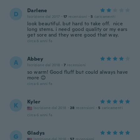
Darlene
D
Iscrizione dal 2017
·
17
recensioni
·
5
caricamenti
look beautiful. but hard to take off. nice
long stems. i need good quality or my ears
get sore and they were good that way.
circa 6 anni fa
Abbey
A
Iscrizione dal 2018
·
7
recensioni
so warm! Good fluff but could always have
more 😊
circa 6 anni fa
Kyler
K
Iscrizione dal 2018
·
28
recensioni
·
5
caricamenti
circa 6 anni fa
Gladys
G
Iscrizione dal 2016
·
57
recensioni