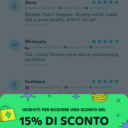
Anna
A
Iscrizione dal 2020
·
22
recensioni
·
14
caricamenti
Smaller than I imagine. Strong metal. Looks
like a good quality. Didn’t try yet
circa 6 anni fa
Michaela
M
Iscrizione dal 2017
·
21
recensioni
·
15
caricamenti
Tak s touto formou jsem velice spokojená,je
perfektní
circa 6 anni fa
Svetlana
S
Iscrizione dal 2018
·
25
recensioni
·
6
caricamenti
Great product. Exactly as described. Came
earlier.
circa 6 anni fa
15% DI SCONTO
Marilene Aparecida Vieira
M
Iscrizione dal 2019
·
4
recensioni