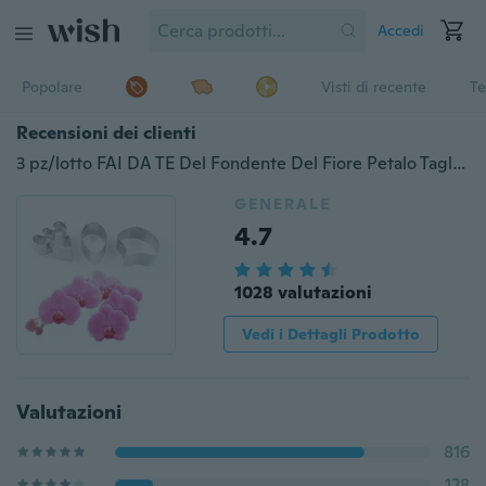
Accedi
Popolare
Visti di recente
Te
Recensioni dei clienti
3 pz/lotto FAI DA TE Del Fondente Del Fiore Petalo Taglierina Della Torta Phalaenopsis Falena Orchidea Torte In Acciaio Strumenti di Decorazione di Una Torta Della Muffa
GENERALE
4.7
1028 valutazioni
Vedi i Dettagli Prodotto
Valutazioni
816
128