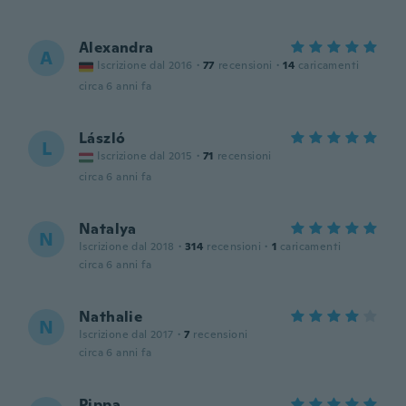
Alexandra
A
Iscrizione dal 2016
·
77
recensioni
·
14
caricamenti
circa 6 anni fa
László
L
Iscrizione dal 2015
·
71
recensioni
circa 6 anni fa
Natalya
N
Iscrizione dal 2018
·
314
recensioni
·
1
caricamenti
circa 6 anni fa
Nathalie
N
Iscrizione dal 2017
·
7
recensioni
circa 6 anni fa
Pippa