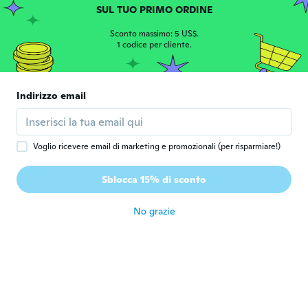
SUL TUO PRIMO ORDINE
Perfeito, e chegou antes do prazo
circa 6 anni fa
Sconto massimo: 5 US$.
1 codice per cliente.
Diana
D
Iscrizione dal 2017
·
14
recensioni
·
13
caricamenti
Indirizzo email
Perfeito, muito bom
circa 6 anni fa
Voglio ricevere email di marketing e promozionali (per risparmiare!)
Cosimo
C
Iscrizione dal 2015
·
122
recensioni
Sblocca 15% di sconto
L articolo è ottimo come me lo aspettavo lo
consiglio.
circa 6 anni fa
No grazie
真理
真
Iscrizione dal 2019
·
49
recensioni
·
3
caricamenti
無事届きました
circa 6 anni fa