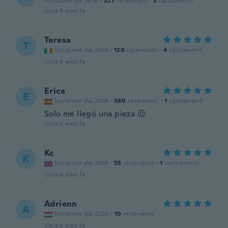
Iscrizione dal 2018
·
327
recensioni
·
3
caricamenti
circa 5 anni fa
Teresa
T
Iscrizione dal 2018
·
120
recensioni
·
4
caricamenti
circa 5 anni fa
Erica
E
Iscrizione dal 2018
·
380
recensioni
·
1
caricamenti
Solo me llegó una pieza ☹️
circa 5 anni fa
Kc
K
Iscrizione dal 2018
·
55
recensioni
·
1
caricamenti
circa 6 anni fa
Adrienn
A
Iscrizione dal 2020
·
10
recensioni
circa 6 anni fa