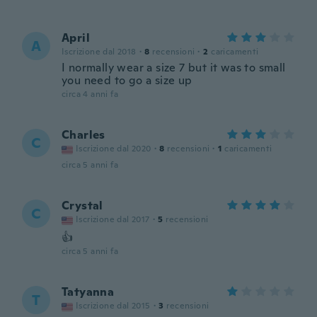
April
A
Iscrizione dal 2018
·
8
recensioni
·
2
caricamenti
I normally wear a size 7 but it was to small
you need to go a size up
circa 4 anni fa
Charles
C
Iscrizione dal 2020
·
8
recensioni
·
1
caricamenti
circa 5 anni fa
Crystal
C
Iscrizione dal 2017
·
5
recensioni
👍
circa 5 anni fa
Tatyanna
T
Iscrizione dal 2015
·
3
recensioni