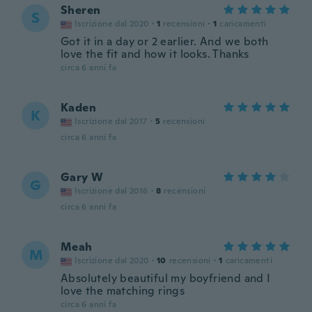
Sheren
S
Iscrizione dal 2020
·
1
recensioni
·
1
caricamenti
Got it in a day or 2 earlier. And we both
love the fit and how it looks. Thanks
circa 6 anni fa
Kaden
K
Iscrizione dal 2017
·
5
recensioni
circa 6 anni fa
Gary W
G
Iscrizione dal 2016
·
8
recensioni
circa 6 anni fa
Meah
M
Iscrizione dal 2020
·
10
recensioni
·
1
caricamenti
Absolutely beautiful my boyfriend and I
love the matching rings
circa 6 anni fa