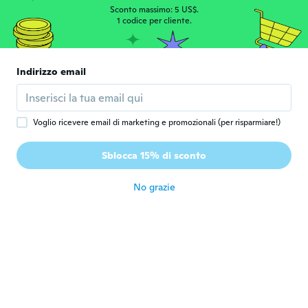
Sconto massimo: 5 US$.
1 codice per cliente.
Rebekah
R
Iscrizione dal 2018
·
5
recensioni
·
1
caricamenti
My bf and I love these! They are so
Indirizzo email
beautiful, fit just right, and are altogether
perfect!
circa 6 anni fa
Voglio ricevere email di marketing e promozionali (per risparmiare!)
katie
K
Sblocca 15% di sconto
Iscrizione dal 2019
·
3
recensioni
circa 6 anni fa
No grazie
Jen
J
Iscrizione dal 2018
·
16
recensioni
·
1
caricamenti
Beautiful
circa 6 anni fa
Elizabeth
E