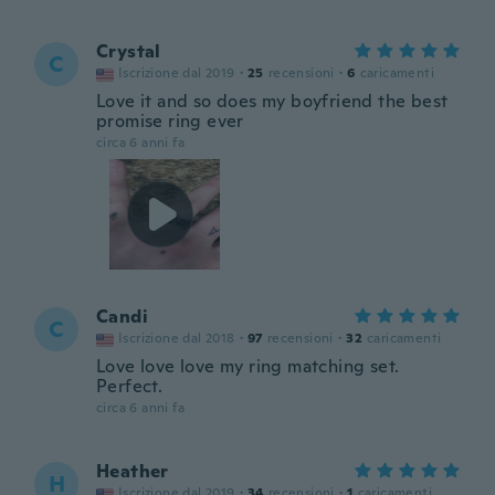
Crystal
C
Iscrizione dal 2019
·
25
recensioni
·
6
caricamenti
Love it and so does my boyfriend the best
promise ring ever
circa 6 anni fa
Candi
C
Iscrizione dal 2018
·
97
recensioni
·
32
caricamenti
Love love love my ring matching set.
Perfect.
circa 6 anni fa
Heather
H
Iscrizione dal 2019
·
34
recensioni
·
1
caricamenti