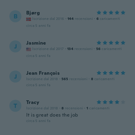
Bjørg
B
Iscrizione dal 2016
·
144
recensioni
·
6
caricamenti
circa 5 anni fa
Jasmine
J
Iscrizione dal 2017
·
134
recensioni
·
56
caricamenti
circa 5 anni fa
Jean François
J
Iscrizione dal 2018
·
565
recensioni
·
8
caricamenti
circa 5 anni fa
Tracy
T
Iscrizione dal 2018
·
8
recensioni
·
1
caricamenti
It is great does the job
circa 5 anni fa