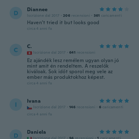
Diannee
D
Iscrizione dal 2017
·
206
recensioni
·
361
caricamenti
Haven’t tried it but looks good
circa 4 anni fa
C.
C
Iscrizione dal 2017
·
641
recensioni
Ez ajándék lesz remélem ugyan olyan jó
mint amit én rendeltem. A reszelők
kiváloak. Sok időt sporol meg vele az
ember más produktokhoz képest.
circa 4 anni fa
Ivana
I
Iscrizione dal 2017
·
146
recensioni
·
6
caricamenti
circa 4 anni fa
Daniela
D
Iscrizione dal 2017
·
94
recensioni
·
1
caricamenti