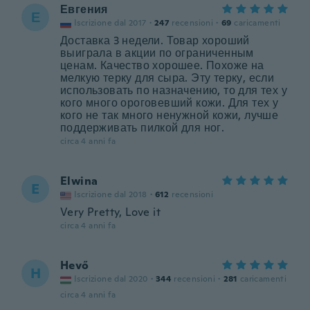
Евгения
Е
Iscrizione dal 2017
·
247
recensioni
·
69
caricamenti
Доставка 3 недели. Товар хороший
выиграла в акции по ограниченным
ценам. Качество хорошее. Похоже на
мелкую терку для сыра. Эту терку, если
использовать по назначению, то для тех у
кого много ороговевший кожи. Для тех у
кого не так много ненужной кожи, лучше
поддерживать пилкой для ног.
circa 4 anni fa
Elwina
E
Iscrizione dal 2018
·
612
recensioni
Very Pretty, Love it
circa 4 anni fa
Hevő
H
Iscrizione dal 2020
·
344
recensioni
·
281
caricamenti
circa 4 anni fa