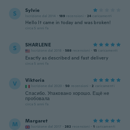
Sylvie
S
Iscrizione dal 2014
·
189
recensioni
·
24
caricamenti
Hello It came in today and was broken!
circa 5 anni fa
SHARLENE
S
Iscrizione dal 2018
·
588
recensioni
·
15
caricamenti
Exactly as described and fast delivery
circa 5 anni fa
Viktoria
V
Iscrizione dal 2020
·
50
recensioni
·
2
caricamenti
Спасибо. Упаковано хорошо. Ещё не
пробовала
circa 5 anni fa
Margaret
M
Iscrizione dal 2017
·
282
recensioni
·
1
caricamenti