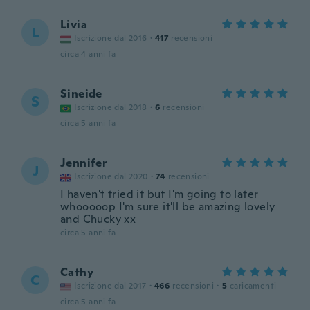
Livia
L
Iscrizione dal 2016
·
417
recensioni
circa 4 anni fa
Sineide
S
Iscrizione dal 2018
·
6
recensioni
circa 5 anni fa
Jennifer
J
Iscrizione dal 2020
·
74
recensioni
I haven't tried it but I'm going to later
whooooop I'm sure it'll be amazing lovely
and Chucky xx
circa 5 anni fa
Cathy
C
Iscrizione dal 2017
·
466
recensioni
·
5
caricamenti
circa 5 anni fa