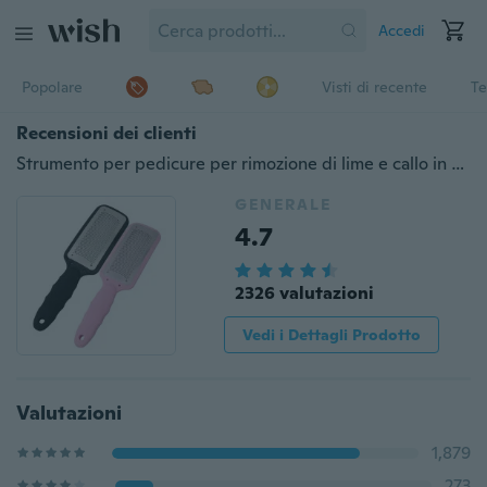
Accedi
Popolare
Visti di recente
Te
Recensioni dei clienti
Strumento per pedicure per rimozione di lime e callo in acciaio inossidabile
GENERALE
4.7
2326 valutazioni
Vedi i Dettagli Prodotto
Valutazioni
1,879
273