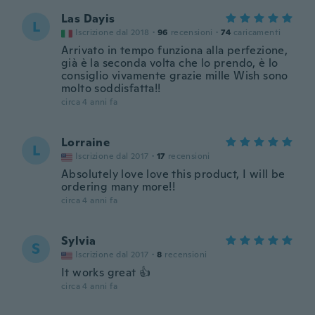
Las Dayis
L
Iscrizione dal 2018
·
96
recensioni
·
74
caricamenti
Arrivato in tempo funziona alla perfezione,
già è la seconda volta che lo prendo, è lo
consiglio vivamente grazie mille Wish sono
molto soddisfatta!!
circa 4 anni fa
Lorraine
L
Iscrizione dal 2017
·
17
recensioni
Absolutely love love this product, I will be
ordering many more!!
circa 4 anni fa
Sylvia
S
Iscrizione dal 2017
·
8
recensioni
It works great 👍
circa 4 anni fa