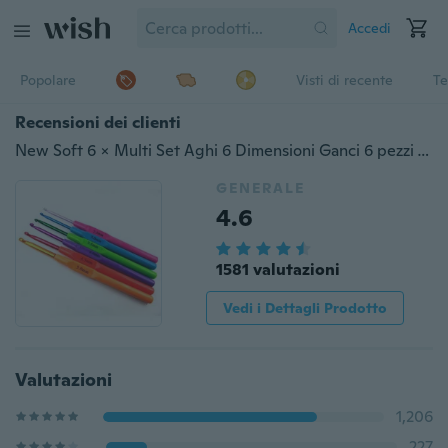
Accedi
Popolare
Visti di recente
Te
Recensioni dei clienti
New Soft 6 × Multi Set Aghi 6 Dimensioni Ganci 6 pezzi Taglie Tessuto in plastica lavorato a maglia all'uncinetto
GENERALE
4.6
1581 valutazioni
Vedi i Dettagli Prodotto
Valutazioni
1,206
227