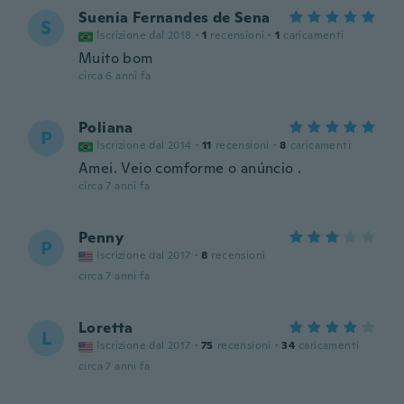
Suenia Fernandes de Sena
S
Iscrizione dal 2018
·
1
recensioni
·
1
caricamenti
Muito bom
circa 6 anni fa
Poliana
P
Iscrizione dal 2014
·
11
recensioni
·
8
caricamenti
Amei. Veio comforme o anúncio .
circa 7 anni fa
Penny
P
Iscrizione dal 2017
·
8
recensioni
circa 7 anni fa
Loretta
L
Iscrizione dal 2017
·
75
recensioni
·
34
caricamenti
circa 7 anni fa