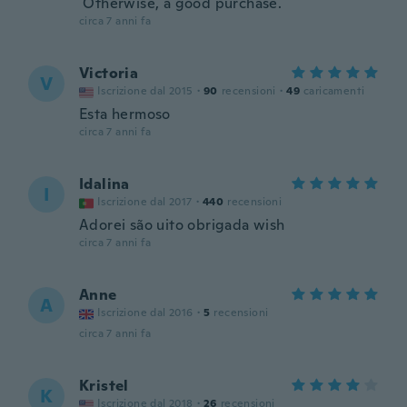
Otherwise, a good purchase.
circa 7 anni fa
Victoria
V
Iscrizione dal 2015
·
90
recensioni
·
49
caricamenti
Esta hermoso
circa 7 anni fa
Idalina
I
Iscrizione dal 2017
·
440
recensioni
Adorei são uito obrigada wish
circa 7 anni fa
Anne
A
Iscrizione dal 2016
·
5
recensioni
circa 7 anni fa
Kristel
K
Iscrizione dal 2018
·
26
recensioni