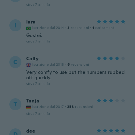
circa 7 anni fa
Iara
I
Iscrizione dal 2014
·
3
recensioni
·
1
caricamenti
Gostei.
circa 7 anni fa
Cally
C
Iscrizione dal 2018
·
6
recensioni
Very comfy to use but the numbers rubbed
off quickly.
circa 7 anni fa
Tanja
T
Iscrizione dal 2017
·
253
recensioni
circa 7 anni fa
dee
D