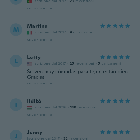
Iscrizione dal 2017
·
78
recensioni
circa 7 anni fa
Martina
M
Iscrizione dal 2017
·
4
recensioni
circa 7 anni fa
Letty
L
Iscrizione dal 2017
·
25
recensioni
·
5
caricamenti
Se ven muy cómodas para tejer, están bien
Gracias
circa 7 anni fa
Ildikó
I
Iscrizione dal 2016
·
188
recensioni
circa 7 anni fa
Jenny
J
Iscrizione dal 2017
·
32
recensioni