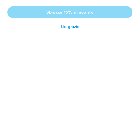
Marianne
M
Sblocca 15% di sconto
Iscrizione dal 2018
·
34
recensioni
circa 7 anni fa
No grazie
Aqueelah
A
Iscrizione dal 2015
·
8
recensioni
circa 7 anni fa
Miguel
M
Iscrizione dal 2018
·
1
recensioni
·
1
caricamenti
Todo perfecto
circa 7 anni fa
Maria Célia
M
Iscrizione dal 2018
·
29
recensioni
·
6
caricamenti
Maravilhoso!
circa 7 anni fa