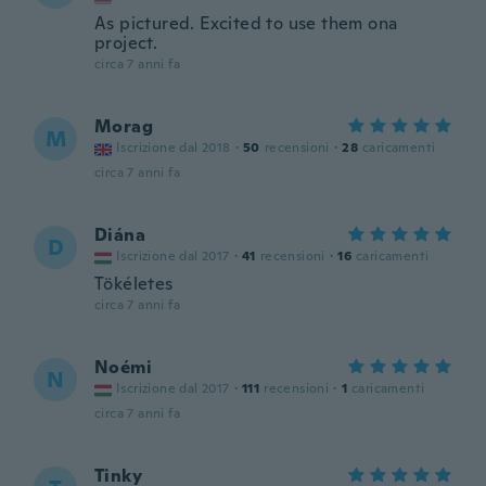
As pictured. Excited to use them ona
project.
circa 7 anni fa
Morag
M
Iscrizione dal 2018
·
50
recensioni
·
28
caricamenti
circa 7 anni fa
Diána
D
Iscrizione dal 2017
·
41
recensioni
·
16
caricamenti
Tökéletes
circa 7 anni fa
Noémi
N
Iscrizione dal 2017
·
111
recensioni
·
1
caricamenti
circa 7 anni fa
Tinky