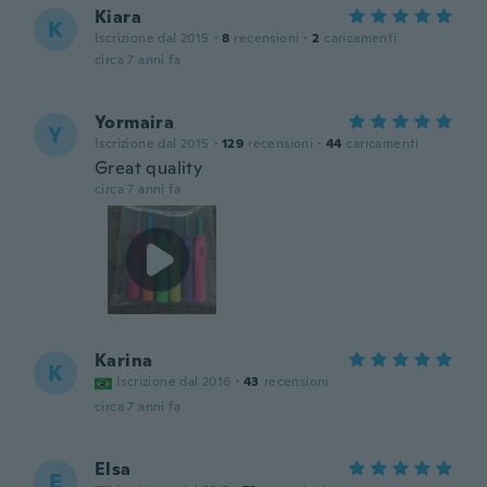
Kiara
K
Iscrizione dal 2015
·
8
recensioni
·
2
caricamenti
circa 7 anni fa
Yormaira
Y
Iscrizione dal 2015
·
129
recensioni
·
44
caricamenti
Great quality
circa 7 anni fa
Karina
K
Iscrizione dal 2016
·
43
recensioni
circa 7 anni fa
Elsa
E