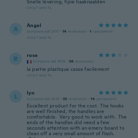
Snelle levering, fijne haaknaalden
circa 7 anni fa
Angel
A
Iscrizione dal 2017
·
14
recensioni
·
1
caricamenti
circa 7 anni fa
rose
R
Iscrizione dal 2018
·
56
recensioni
la partie plastique casse facilement
circa 7 anni fa
lyn
L
Iscrizione dal 2019
·
35
recensioni
·
14
caricamenti
Excellent product for the cost. The hooks
are well finished, the handles are
comfortable. Very good to work with. The
ends of the handles did need a few
seconds attention with an emery board to
clean off a very small amount of flash.