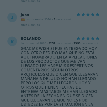
circa 6 anni fa
juan
J
Iscrizione dal 2020
·
3
recensioni
circa 6 anni fa
ROLANDO
R
Iscrizione dal 2020
·
1252
recensioni
·
2393
caricamenti
GRACIAS WISH SI FUE ENTREGADO HOY
CON OTRO PEDIDO MAS QUE NO ESTÁ
AQUÍ NOMBRADO EN LA APLICACIONES
DE LOS PRODUCTOS QUE ME VAN
LLEGADO LES HARÉ MIS RESPERTIVOS
COMENTARIOS SEGÚN OTROS
ARCTICULOS QUE DICEN QUE LLEGARÁN
MAÑANA 8 DE JULIO NO HAN LLEGADO
PERO LOS QUE ME LLEGARON HOY Y
OTROS QUE TIENEN FECHAS DE
ENTREGA MAS TARDE ME HAN LLEGADO
ANTES DE LA FECHA EN QUE SE DICEN
QUE LLEGARÁN SE QUE NO ES POR
USTEDES ES POR LA SITUACIÓN EN LA