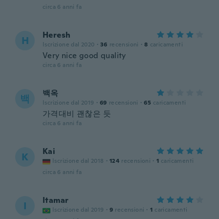
circa 6 anni fa
Heresh
H
Iscrizione dal 2020
·
36
recensioni
·
8
caricamenti
Very nice good quality
circa 6 anni fa
백옥
백
Iscrizione dal 2019
·
69
recensioni
·
65
caricamenti
가격대비 괜찮은 듯
circa 6 anni fa
Kai
K
Iscrizione dal 2018
·
124
recensioni
·
1
caricamenti
circa 6 anni fa
Itamar
I
Iscrizione dal 2019
·
9
recensioni
·
1
caricamenti