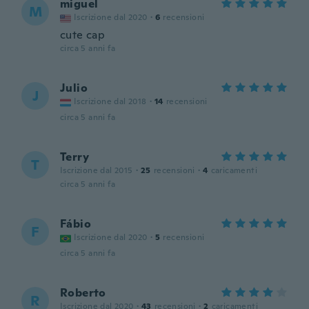
miguel
M
Iscrizione dal 2020
·
6
recensioni
cute cap
circa 5 anni fa
Julio
J
Iscrizione dal 2018
·
14
recensioni
circa 5 anni fa
Terry
T
Iscrizione dal 2015
·
25
recensioni
·
4
caricamenti
circa 5 anni fa
Fábio
F
Iscrizione dal 2020
·
5
recensioni
circa 5 anni fa
Roberto
R
Iscrizione dal 2020
·
43
recensioni
·
2
caricamenti