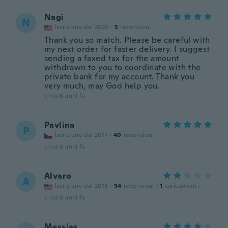
Nagi
N
Iscrizione dal 2020
·
5
recensioni
Thank you so match. Please be careful with
my next order for faster delivery. I suggest
sending a faxed tax for the amount
withdrawn to you to coordinate with the
private bank for my account. Thank you
very much, may God help you.
circa 6 anni fa
Pavlína
P
Iscrizione dal 2017
·
40
recensioni
circa 6 anni fa
Alvaro
A
Iscrizione dal 2018
·
34
recensioni
·
1
caricamenti
circa 6 anni fa
Messias