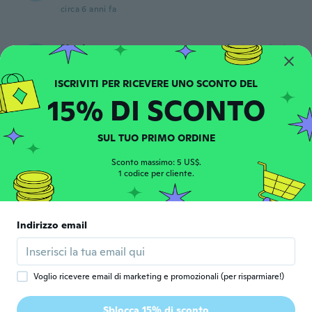
circa 6 anni fa
Norbert
N
Iscrizione dal 2020
·
13
recensioni
Zu lange Lieferzeit
circa 6 anni fa
15% DI SCONTO
Roger
SUL TUO PRIMO ORDINE
R
Iscrizione dal 2017
·
48
recensioni
circa 6 anni fa
Sconto massimo: 5 US$.
1 codice per cliente.
Myra
M
Iscrizione dal 2016
·
1349
recensioni
Indirizzo email
circa 6 anni fa
Evandro
E
Voglio ricevere email di marketing e promozionali (per risparmiare!)
Iscrizione dal 2018
·
85
recensioni
·
67
caricamenti
Gostei muito recomendo, demorou um
Sblocca 15% di sconto