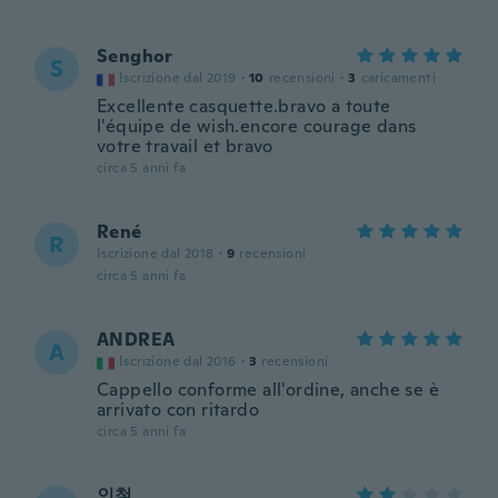
Senghor
S
Iscrizione dal 2019
·
10
recensioni
·
3
caricamenti
Excellente casquette.bravo a toute
l'équipe de wish.encore courage dans
votre travail et bravo
circa 5 anni fa
René
R
Iscrizione dal 2018
·
9
recensioni
circa 5 anni fa
ANDREA
A
Iscrizione dal 2016
·
3
recensioni
Cappello conforme all'ordine, anche se è
arrivato con ritardo
circa 5 anni fa
인철