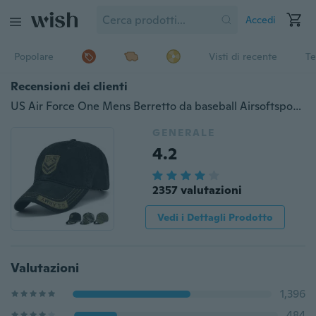
Accedi
Popolare
Visti di recente
Te
Recensioni dei clienti
US Air Force One Mens Berretto da baseball Airsoftsports Cappellini tattici Cappelli snapback militari di alta qualità con sigillo navy all'aperto per adulti
GENERALE
4.2
2357 valutazioni
Vedi i Dettagli Prodotto
Valutazioni
1,396
484