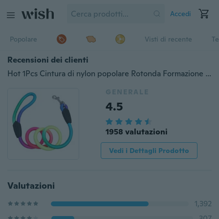
Accedi
Popolare
Visti di recente
Te
Recensioni dei clienti
Hot 1Pcs Cintura di nylon popolare Rotonda Formazione Guinzagli Collare di tessuto colorato arcobaleno corda di trazione per cani da compagnia
GENERALE
4.5
1958 valutazioni
Vedi i Dettagli Prodotto
Valutazioni
1,392
307