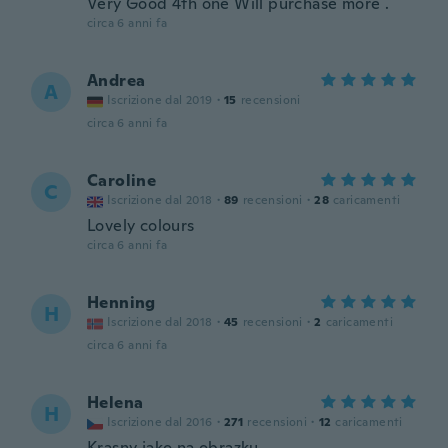
Very Good 4th one Will purchase more .
circa 6 anni fa
Andrea
A
Iscrizione dal 2019
·
15
recensioni
circa 6 anni fa
Caroline
C
Iscrizione dal 2018
·
89
recensioni
·
28
caricamenti
Lovely colours
circa 6 anni fa
Henning
H
Iscrizione dal 2018
·
45
recensioni
·
2
caricamenti
circa 6 anni fa
Helena
H
Iscrizione dal 2016
·
271
recensioni
·
12
caricamenti
Krasny jako na obrazku