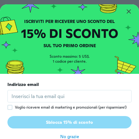
NameDeleted
N
Iscrizione dal 2016
·
128
recensioni
·
4
caricamenti
circa 7 anni fa
15% DI SCONTO
Hanna
H
SUL TUO PRIMO ORDINE
Iscrizione dal 2016
·
36
recensioni
·
2
caricamenti
circa 7 anni fa
Sconto massimo: 5 US$.
1 codice per cliente.
Katsumi
K
Iscrizione dal 2019
·
97
recensioni
Indirizzo email
写真と全く同じで、色もとても綺麗‼️
circa 7 anni fa
Voglio ricevere email di marketing e promozionali (per risparmiare!)
Britta
B
Iscrizione dal 2019
·
249
recensioni
·
6
caricamenti
Sblocca 15% di sconto
Super
circa 7 anni fa
No grazie