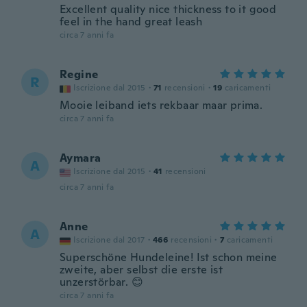
Excellent quality nice thickness to it good
feel in the hand great leash
circa 7 anni fa
Regine
R
Iscrizione dal 2015
·
71
recensioni
·
19
caricamenti
Mooie leiband iets rekbaar maar prima.
circa 7 anni fa
Aymara
A
Iscrizione dal 2015
·
41
recensioni
circa 7 anni fa
Anne
A
Iscrizione dal 2017
·
466
recensioni
·
7
caricamenti
Superschöne Hundeleine! Ist schon meine
zweite, aber selbst die erste ist
unzerstörbar. 😊
circa 7 anni fa