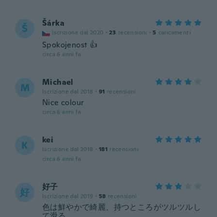
Šárka
Š
Iscrizione dal 2020
·
23
recensioni
·
5
caricamenti
Spokojenost 👍
circa 6 anni fa
Michael
M
Iscrizione dal 2018
·
91
recensioni
Nice colour
circa 6 anni fa
kei
K
Iscrizione dal 2018
·
181
recensioni
circa 6 anni fa
好子
好
Iscrizione dal 2019
·
58
recensioni
色は鮮やかで綺麗、持つところがツルツルし
て滑る