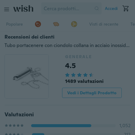
Accedi
Popolare
Visti di recente
Te
Recensioni dei clienti
Tubo portacenere con ciondolo collana in acciaio inossidabile con cremazione a catena
GENERALE
4.5
1489 valutazioni
Vedi i Dettagli Prodotto
Valutazioni
1,052
212