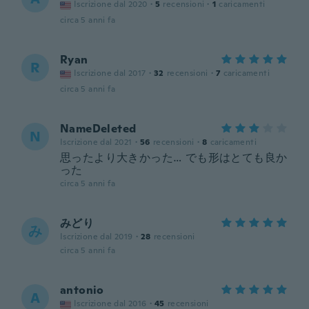
Iscrizione dal 2020
·
5
recensioni
·
1
caricamenti
circa 5 anni fa
Ryan
R
Iscrizione dal 2017
·
32
recensioni
·
7
caricamenti
circa 5 anni fa
NameDeleted
N
Iscrizione dal 2021
·
56
recensioni
·
8
caricamenti
思ったより大きかった… でも形はとても良か
った
circa 5 anni fa
みどり
み
Iscrizione dal 2019
·
28
recensioni
circa 5 anni fa
antonio
A
Iscrizione dal 2016
·
45
recensioni