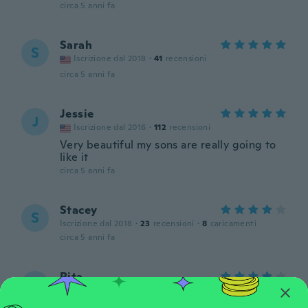
circa 5 anni fa
Sarah
S
Iscrizione dal 2018
·
41
recensioni
circa 5 anni fa
Jessie
J
Iscrizione dal 2016
·
112
recensioni
Very beautiful my sons are really going to
like it
circa 5 anni fa
Stacey
S
Iscrizione dal 2018
·
23
recensioni
·
8
caricamenti
circa 5 anni fa
Rita
R
Iscrizione dal 2018
·
3
recensioni
·
1
caricamenti
circa 5 anni fa