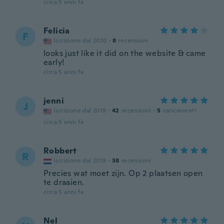
circa 5 anni fa
Felicia
F
Iscrizione dal 2020
·
8
recensioni
looks just like it did on the website & came
early!
circa 5 anni fa
jenni
J
Iscrizione dal 2019
·
42
recensioni
·
5
caricamenti
circa 5 anni fa
Robbert
R
Iscrizione dal 2019
·
38
recensioni
Precies wat moet zijn. Op 2 plaatsen open
te draaien.
circa 5 anni fa
Nel