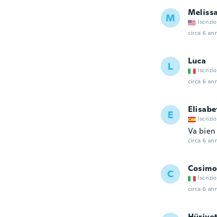
Meliss
M
Iscrizi
circa 6 ann
Luca
L
Iscrizi
circa 6 ann
Elisabe
E
Iscrizi
Va bien
circa 6 ann
Cosimo
C
Iscrizi
circa 6 ann
Hüriye