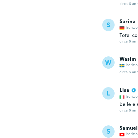
circa 6 ann
Sarina
S
Iscrizi
Total co
circa 6 ann
Wasim
W
Iscrizi
circa 6 ann
Lisa
L
Iscrizi
belle e
circa 6 ann
Samuel
S
Iscrizi