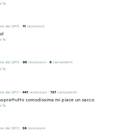
i fa
one dal 2015
·
11
recensioni
ol
i fa
one dal 2015
·
90
recensioni
·
8
caricamenti
i fa
one dal 2017
·
441
recensioni
·
157
caricamenti
 soprattutto comodissima mi piace un sacco
i fa
one dal 2013
·
38
recensioni