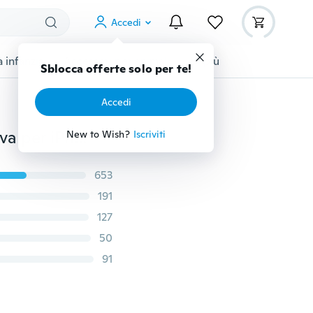
Accedi
 infanzia
Accessori per animali
Di più
Sblocca offerte solo per te!
Accedi
Custodia per telefono Nano Adsorb antigravità creativa per iPhone Samsung Galaxy Nuovo arrivo Samsung Galaxy S8 / S8 Plus
New to Wish?
Iscriviti
653
191
127
50
91