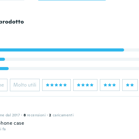
 prodotto
ne
Molto utili
one dal 2017
·
8
recensioni
·
2
caricamenti
phone case
i fa