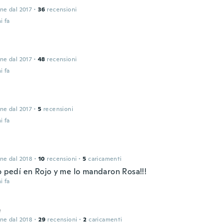
one dal 2017
·
36
recensioni
i fa
one dal 2017
·
48
recensioni
i fa
one dal 2017
·
5
recensioni
i fa
one dal 2018
·
10
recensioni
·
5
caricamenti
o pedí en Rojo y me lo mandaron Rosa!!!
i fa
e
one dal 2018
·
29
recensioni
·
2
caricamenti