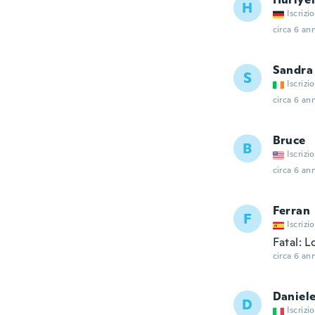
H
Iscrizi
circa 6 ann
Sandra
S
Iscrizi
circa 6 ann
Bruce
B
Iscrizi
circa 6 ann
Ferran
F
Iscrizi
Fatal: L
circa 6 ann
Daniel
D
Iscrizi