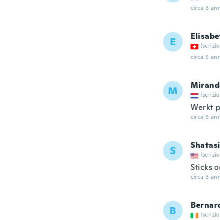
circa 6 ann
Elisabe
E
Iscrizi
circa 6 ann
Mirand
M
Iscrizi
Werkt p
circa 6 ann
Shatas
S
Iscrizi
Sticks o
circa 6 ann
Bernar
B
Iscrizi