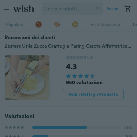
Accedi
Popolare
Visti di recente
Te
Recensioni dei clienti
Zesters Utile Zucca Grattugia Paring Carota Affettatrice di verdure Zesters Utensili da cucina Acciaio inossidabile
GENERALE
4.3
950 valutazioni
Vedi i Dettagli Prodotto
Valutazioni
586
169