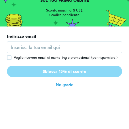
SUL TUO PRIMO ORDINE
Iscrizione dal 2016
·
186
recensioni
·
2
caricamenti
circa 8 anni fa
Sconto massimo: 5 US$.
1 codice per cliente.
Elke
E
Iscrizione dal 2017
·
112
recensioni
·
10
caricamenti
Indirizzo email
Veldig bra 😁
circa 8 anni fa
Voglio ricevere email di marketing e promozionali (per risparmiare!)
Viviane
V
Iscrizione dal 2017
·
23
recensioni
Sblocca 15% di sconto
circa 8 anni fa
No grazie
Damian
D
Iscrizione dal 2015
·
46
recensioni
·
2
caricamenti
circa 8 anni fa
Natthamon
N
Iscrizione dal 2015
·
165
recensioni
·
67
caricamenti