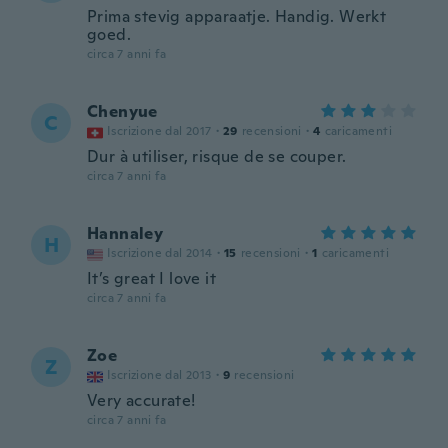
Prima stevig apparaatje. Handig. Werkt
goed.
circa 7 anni fa
Chenyue
C
Iscrizione dal 2017
·
29
recensioni
·
4
caricamenti
Dur à utiliser, risque de se couper.
circa 7 anni fa
Hannaley
H
Iscrizione dal 2014
·
15
recensioni
·
1
caricamenti
It’s great I love it
circa 7 anni fa
Zoe
Z
Iscrizione dal 2013
·
9
recensioni
Very accurate!
circa 7 anni fa