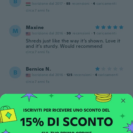
B
Iscrizione dal 2017
·
93
recensioni
·
4
caricamenti
circa 7 anni fa
Maxine
M
Iscrizione dal 2016
·
30
recensioni
·
1
caricamenti
Shreds just like the way it’s shown. Love it
and it’s sturdy. Would recommend
circa 7 anni fa
Bernice N.
B
Iscrizione dal 2016
·
125
recensioni
·
4
caricamenti
circa 7 anni fa
ana lucia
A
Iscrizione dal 2018
·
5
recensioni
circa 7 anni fa
15% DI SCONTO
Sergei
S