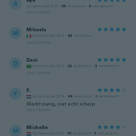
Aye
A
Iscrizione dal 2017
·
35
recensioni
·
5
caricamenti
circa 7 anni fa
Mihaela
M
Iscrizione dal 2016
·
62
recensioni
circa 7 anni fa
Dani
D
Iscrizione dal 2013
·
22
recensioni
·
3
caricamenti
circa 7 anni fa
F.
F
Iscrizione dal 2016
·
34
recensioni
·
1
caricamenti
Werkt matig, niet echt scherp
circa 7 anni fa
Michelle
M
Iscrizione dal 2017
·
51
recensioni
·
1
caricamenti