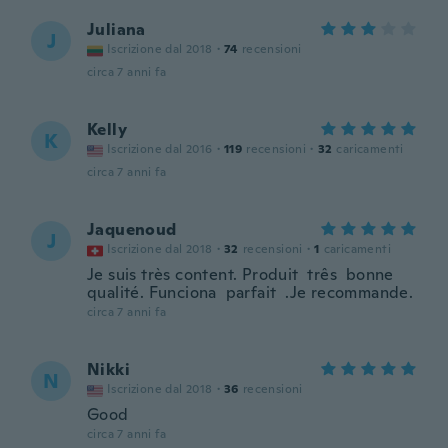
Juliana
J
Iscrizione dal 2018
·
74
recensioni
circa 7 anni fa
Kelly
K
Iscrizione dal 2016
·
119
recensioni
·
32
caricamenti
circa 7 anni fa
Jaquenoud
J
Iscrizione dal 2018
·
32
recensioni
·
1
caricamenti
Je suis très content. Produit três bonne
qualité. Funciona parfait .Je recommande.
circa 7 anni fa
Nikki
N
Iscrizione dal 2018
·
36
recensioni
Good
circa 7 anni fa