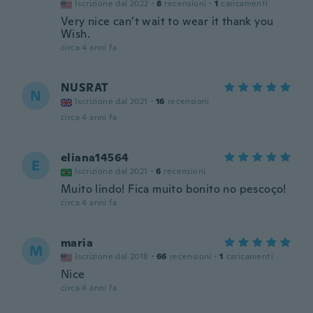
Iscrizione dal 2022
·
8
recensioni
·
1
caricamenti
Very nice can’t wait to wear it thank you
Wish.
circa 4 anni fa
NUSRAT
N
Iscrizione dal 2021
·
16
recensioni
circa 4 anni fa
eliana14564
E
Iscrizione dal 2021
·
6
recensioni
Muito lindo! Fica muito bonito no pescoço!
circa 4 anni fa
maria
M
Iscrizione dal 2018
·
66
recensioni
·
1
caricamenti
Nice
circa 4 anni fa