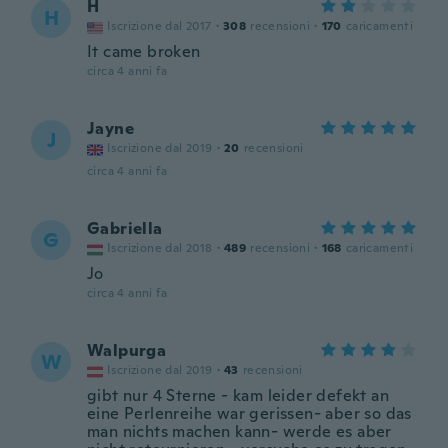
H
H
Iscrizione dal 2017
·
308
recensioni
·
170
caricamenti
It came broken
circa 4 anni fa
Jayne
J
Iscrizione dal 2019
·
20
recensioni
circa 4 anni fa
Gabriella
G
Iscrizione dal 2018
·
489
recensioni
·
168
caricamenti
Jo
circa 4 anni fa
Walpurga
W
Iscrizione dal 2019
·
43
recensioni
gibt nur 4 Sterne - kam leider defekt an
eine Perlenreihe war gerissen- aber so das
man nichts machen kann- werde es aber