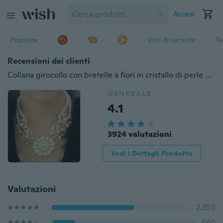
Accedi
Popolare
Visti di recente
Te
Recensioni dei clienti
Collana girocollo con bretelle a fiori in cristallo di perle di nuova moda elegante in Corea (taglia: taglia unica, colore: oro e bianco)
GENERALE
4.1
3924 valutazioni
Vedi i Dettagli Prodotto
Valutazioni
2,350
640