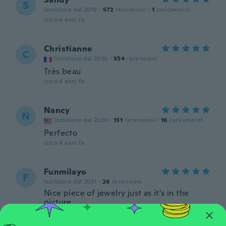
S
Iscrizione dal 2019
·
572
recensioni
·
1
caricamenti
circa 4 anni fa
Christianne
C
Iscrizione dal 2020
·
354
recensioni
Très beau
circa 4 anni fa
Nancy
N
Iscrizione dal 2020
·
131
recensioni
·
16
caricamenti
Perfecto
circa 4 anni fa
Funmilayo
F
Iscrizione dal 2021
·
26
recensioni
Nice piece of jewelry just as it's in the
picture.
circa 4 anni fa