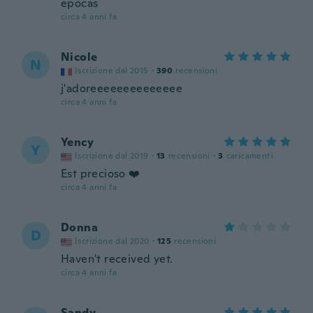
épocas
circa 4 anni fa
Nicole
N
Iscrizione dal 2015
·
390
recensioni
j'adoreeeeeeeeeeeeee
circa 4 anni fa
Yency
Y
Iscrizione dal 2019
·
13
recensioni
·
3
caricamenti
Est precioso ❤️
circa 4 anni fa
Donna
D
Iscrizione dal 2020
·
125
recensioni
Haven't received yet.
circa 4 anni fa
Sandy