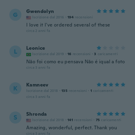
Gwendolyn
G
Iscrizione dal 2016
·
194
recensioni
I love it I've ordered several of these
circa 2 anni fa
Leonice
L
Iscrizione dal 2019
·
16
recensioni
·
3
caricamenti
Não foi como eu pensava Não é iqual a foto
circa 3 anni fa
Kamneev
K
Iscrizione dal 2018
·
135
recensioni
·
1
caricamenti
circa 3 anni fa
Shronda
S
Iscrizione dal 2018
·
141
recensioni
·
75
caricamenti
Amazing, wonderful, perfect. Thank you
circa 3 anni fa