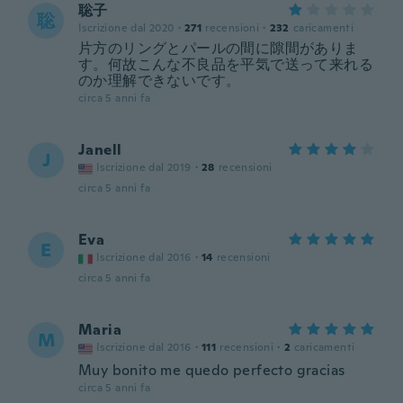
聡子
聡
Iscrizione dal 2020
·
271
recensioni
·
232
caricamenti
片方のリングとパールの間に隙間がありま
す。何故こんな不良品を平気で送って来れる
のか理解できないです。
circa 5 anni fa
Janell
J
Iscrizione dal 2019
·
28
recensioni
circa 5 anni fa
Eva
E
Iscrizione dal 2016
·
14
recensioni
circa 5 anni fa
Maria
M
Iscrizione dal 2016
·
111
recensioni
·
2
caricamenti
Muy bonito me quedo perfecto gracias
circa 5 anni fa