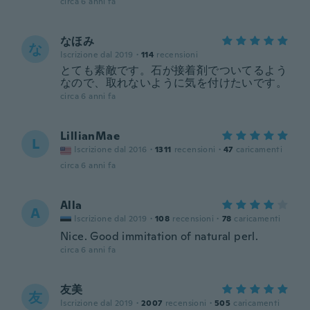
circa 6 anni fa
なほみ
な
Iscrizione dal 2019
·
114
recensioni
とても素敵です。石が接着剤でついてるよう
なので、取れないように気を付けたいです。
circa 6 anni fa
LillianMae
L
Iscrizione dal 2016
·
1311
recensioni
·
47
caricamenti
circa 6 anni fa
Alla
A
Iscrizione dal 2019
·
108
recensioni
·
78
caricamenti
Nice. Good immitation of natural perl.
circa 6 anni fa
友美
友
Iscrizione dal 2019
·
2007
recensioni
·
505
caricamenti