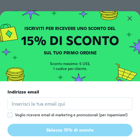
信子
信
Iscrizione dal 2019
·
348
recensioni
·
1
caricamenti
石の、色はとても綺麗です。有難う御座いま
した。
15% DI SCONTO
circa 6 anni fa
SUL TUO PRIMO ORDINE
Erika
E
Iscrizione dal 2018
·
405
recensioni
·
44
caricamenti
Sconto massimo: 5 US$.
1 codice per cliente.
Super schön
circa 6 anni fa
Indirizzo email
Эл
Э
Iscrizione dal 2016
·
120
recensioni
·
1
caricamenti
circa 6 anni fa
Voglio ricevere email di marketing e promozionali (per risparmiare!)
Jamie
J
Sblocca 15% di sconto
Iscrizione dal 2015
·
44
recensioni
circa 6 anni fa