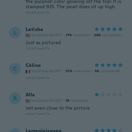
the purplish color glowing off the top! It is
stamped 925. The pearl does sit up high.
circa 5 anni fa
Latisha
L
Iscrizione dal 2017
·
778
recensioni
·
206
caricamenti
Just as pictured
circa 5 anni fa
Céline
C
Iscrizione dal 2017
·
370
recensioni
·
30
caricamenti
circa 5 anni fa
Alla
A
Iscrizione dal 2017
·
16
recensioni
not even close to the picture
circa 5 anni fa
Lemaoiaiseupu