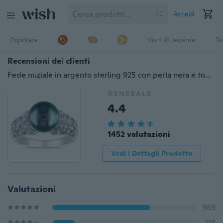
Accedi
Popolare
Visti di recente
Te
Recensioni dei clienti
Fede nuziale in argento sterling 925 con perla nera e topazio bianco misura 6-10
GENERALE
4.4
1452 valutazioni
Vedi i Dettagli Prodotto
Valutazioni
989
218