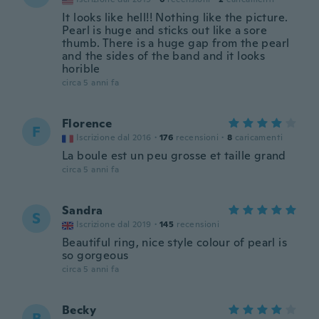
It looks like hell!! Nothing like the picture.
Pearl is huge and sticks out like a sore
thumb. There is a huge gap from the pearl
and the sides of the band and it looks
horible
circa 5 anni fa
Florence
F
Iscrizione dal 2016
·
176
recensioni
·
8
caricamenti
La boule est un peu grosse et taille grand
circa 5 anni fa
Sandra
S
Iscrizione dal 2019
·
145
recensioni
Beautiful ring, nice style colour of pearl is
so gorgeous
circa 5 anni fa
Becky
B