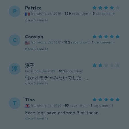
Patrice
P
Iscrizione dal 2019
·
329
recensioni
·
5
caricamenti
circa 6 anni fa
Carolyn
C
Iscrizione dal 2017
·
122
recensioni
·
1
caricamenti
circa 6 anni fa
淳子
淳
Iscrizione dal 2019
·
103
recensioni
何かオモチャみたいでした、、
circa 6 anni fa
Tina
T
Iscrizione dal 2020
·
85
recensioni
·
1
caricamenti
Excellent have ordered 3 of these.
circa 6 anni fa