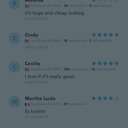
Amanda
A
Iscrizione dal 2018
·
33
recensioni
·
5
caricamenti
It’s huge and cheap looking
circa 5 anni fa
Cindy
C
Iscrizione dal 2018
·
15
recensioni
·
1
caricamenti
circa 5 anni fa
Cecilia
C
Iscrizione dal 2017
·
282
recensioni
·
12
caricamenti
I love it it’s really good
circa 5 anni fa
Martha Lucia
M
Iscrizione dal 2018
·
57
recensioni
Es bonito
circa 5 anni fa