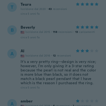
Teura
T
Iscrizione dal 2020
·
43
recensioni
circa 5 anni fa
Beverly
B
Iscrizione dal 2015
·
118
recensioni
·
13
caricamenti
circa 5 anni fa
Al
A
Iscrizione dal 2016
·
12
recensioni
It's a very pretty ring--design is very nice;
however, I'm only giving it a 3-star rating
because the pearl is not real and the color
is more blue than black, so it does not
match a black pearl pendant that I have
which is the reason I purchased the ring.
circa 5 anni fa
amber
A
Iscrizione dal 2019
·
6
recensioni
·
2
caricamenti