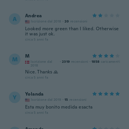
Andrea
A
Iscrizione dal 2018
·
20
recensioni
Looked more green than I liked. Otherwise
it was just ok.
circa 5 anni fa
M
M
Iscrizione dal
·
2319
recensioni
·
1858
caricamenti
2018
Nice. Thanks 🙏
circa 5 anni fa
Yolanda
Y
Iscrizione dal 2019
·
15
recensioni
Esta muy bonito medida esacta
circa 5 anni fa