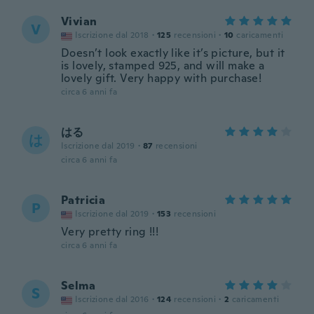
Vivian
V
Iscrizione dal 2018
·
125
recensioni
·
10
caricamenti
Doesn’t look exactly like it’s picture, but it
is lovely, stamped 925, and will make a
lovely gift. Very happy with purchase!
circa 6 anni fa
はる
は
Iscrizione dal 2019
·
87
recensioni
circa 6 anni fa
Patricia
P
Iscrizione dal 2019
·
153
recensioni
Very pretty ring !!!
circa 6 anni fa
Selma
S
Iscrizione dal 2016
·
124
recensioni
·
2
caricamenti