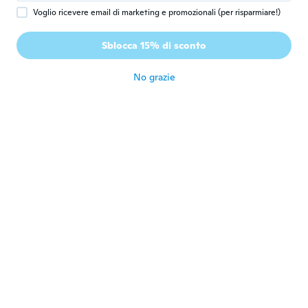
Voglio ricevere email di marketing e promozionali (per risparmiare!)
le
L
Sblocca 15% di sconto
Iscrizione dal 2019
·
16
recensioni
·
1
caricamenti
circa 6 anni fa
No grazie
michal
M
Iscrizione dal 2017
·
42
recensioni
circa 6 anni fa
alain
A
Iscrizione dal 2016
·
16
recensioni
circa 6 anni fa
Franck
F
Iscrizione dal 2017
·
158
recensioni
·
149
caricamenti
Parfait
circa 6 anni fa