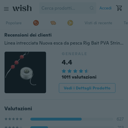
Accedi
Popolare
Visti di recente
Te
Recensioni dei clienti
Linea intrecciata Nuova esca da pesca Rig Bait PVA String Carp Baiting String Lines Corda da pesca in PVA Corda da pesca Corda da pesca Dissoluzione d'acqua
GENERALE
4.4
1011 valutazioni
Vedi i Dettagli Prodotto
Valutazioni
627
213