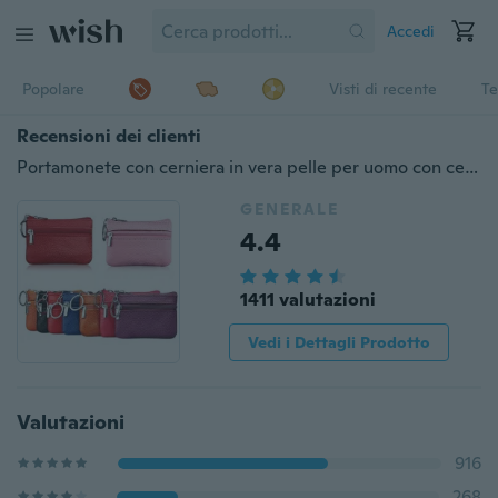
Accedi
Popolare
Visti di recente
Te
Recensioni dei clienti
Portamonete con cerniera in vera pelle per uomo con cerniera portamonete con cerniera ACR
GENERALE
4.4
1411 valutazioni
Vedi i Dettagli Prodotto
Valutazioni
916
268