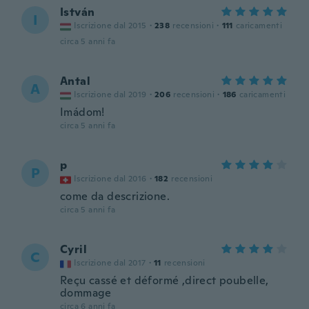
István
I
Iscrizione dal 2015
·
238
recensioni
·
111
caricamenti
circa 5 anni fa
Antal
A
Iscrizione dal 2019
·
206
recensioni
·
186
caricamenti
Imádom!
circa 5 anni fa
p
P
Iscrizione dal 2016
·
182
recensioni
come da descrizione.
circa 5 anni fa
Cyril
C
Iscrizione dal 2017
·
11
recensioni
Reçu cassé et déformé ,direct poubelle,
dommage
circa 6 anni fa