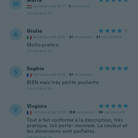
Mária
M
Iscrizione dal 2017
·
3
recensioni
circa 6 anni fa
Giulio
G
Iscrizione dal 2015
·
21
recensioni
·
21
caricamenti
Molto pratico
circa 6 anni fa
Sophie
S
Iscrizione dal 2019
·
37
recensioni
BIEN mais très petite pochette
circa 6 anni fa
Virginie
V
Iscrizione dal 2019
·
138
recensioni
·
84
caricamenti
Tout à fait conforme à la description, très
pratique. Joli porte- monnaie. La couleur et
les dimensions sont parfaites.
circa 6 anni fa