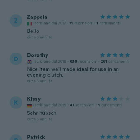
Zappala
Z
Iscrizione dal 2017
·
11
recensioni
·
1
caricamenti
Bello
circa 6 anni fa
Dorothy
D
Iscrizione dal 2018
·
630
recensioni
·
261
caricamenti
Nice item well made ideal for use in an
evening clutch.
circa 6 anni fa
Kissy
K
Iscrizione dal 2019
·
43
recensioni
·
1
caricamenti
Sehr hübsch
circa 6 anni fa
Patrick