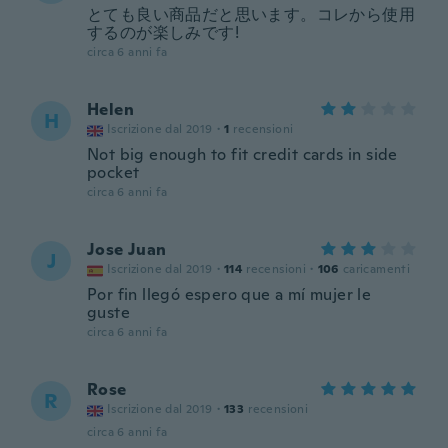
とても良い商品だと思います。コレから使用
するのが楽しみです!
circa 6 anni fa
Helen
H
Iscrizione dal 2019
·
1
recensioni
Not big enough to fit credit cards in side
pocket
circa 6 anni fa
Jose Juan
J
Iscrizione dal 2019
·
114
recensioni
·
106
caricamenti
Por fin llegó espero que a mí mujer le
guste
circa 6 anni fa
Rose
R
Iscrizione dal 2019
·
133
recensioni
circa 6 anni fa