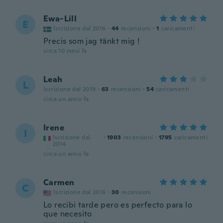
Ewa-Lill
E
Iscrizione dal 2016
·
44
recensioni
·
1
caricamenti
Precis som jag tänkt mig !
circa 10 mesi fa
Leah
L
Iscrizione dal 2019
·
63
recensioni
·
54
caricamenti
circa un anno fa
Irene
I
Iscrizione dal
·
1903
recensioni
·
1795
caricamenti
2014
circa un anno fa
Carmen
C
Iscrizione dal 2016
·
30
recensioni
Lo recibi tarde pero es perfecto para lo
que necesito