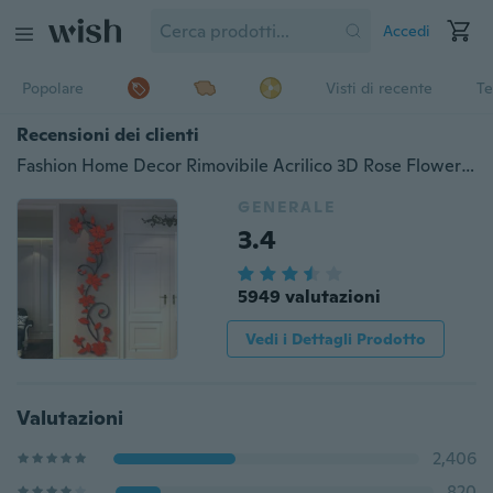
Accedi
Popolare
Visti di recente
Te
Recensioni dei clienti
Fashion Home Decor Rimovibile Acrilico 3D Rose Flower Wall Sticker Vinyl Art DIY Decal
GENERALE
3.4
5949 valutazioni
Vedi i Dettagli Prodotto
Valutazioni
2,406
820