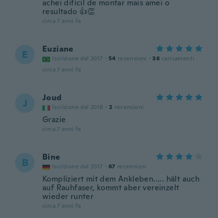
achei difícil de montar mais amei o
resultado 👍👏
circa 7 anni fa
Euziane
E
Iscrizione dal 2017
·
54
recensioni
·
36
caricamenti
circa 7 anni fa
Joud
J
Iscrizione dal 2018
·
2
recensioni
Grazie
circa 7 anni fa
Bine
B
Iscrizione dal 2017
·
67
recensioni
Kompliziert mit dem Ankleben..... hält auch
auf Rauhfaser, kommt aber vereinzelt
wieder runter
circa 7 anni fa