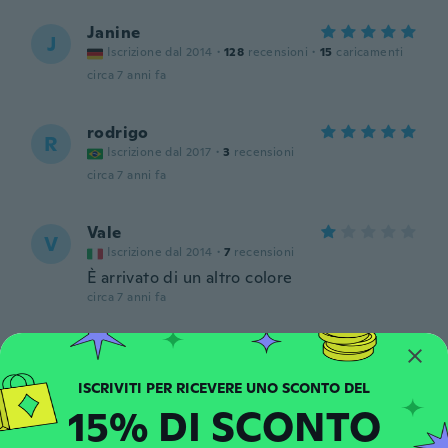
Janine
J
Iscrizione dal 2014
·
128
recensioni
·
15
caricamenti
circa 7 anni fa
rodrigo
R
Iscrizione dal 2017
·
3
recensioni
circa 7 anni fa
Vale
V
Iscrizione dal 2014
·
7
recensioni
È arrivato di un altro colore
circa 7 anni fa
Vanessa
V
Iscrizione dal 2017
·
6
recensioni
·
2
caricamenti
Não é como no anúncio
15% DI SCONTO
circa 7 anni fa