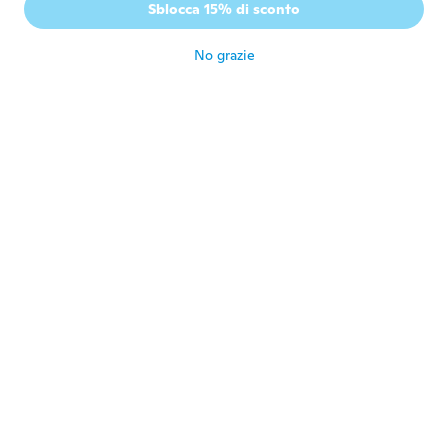
H
Sblocca 15% di sconto
Iscrizione dal 2017
·
7
recensioni
circa 6 anni fa
No grazie
Carla
C
Iscrizione dal 2017
·
1
recensioni
circa 6 anni fa
Marie-Helene
M
Iscrizione dal 2018
·
172
recensioni
circa 6 anni fa
leslie
L
Iscrizione dal 2015
·
1
recensioni
circa 6 anni fa
Tracy
T
Iscrizione dal 2016
·
20
recensioni
circa 6 anni fa