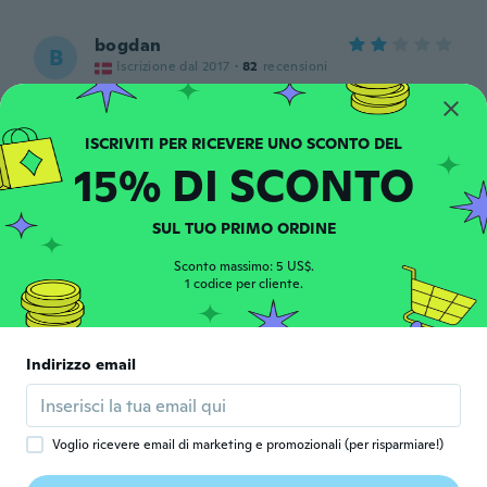
bogdan
B
Iscrizione dal 2017
·
82
recensioni
circa 6 anni fa
D1
D
15% DI SCONTO
Iscrizione dal 2019
·
14
recensioni
·
2
caricamenti
circa 6 anni fa
SUL TUO PRIMO ORDINE
Arnaud
Sconto massimo: 5 US$.
A
Iscrizione dal 2015
1 codice per cliente.
·
83
recensioni
circa 6 anni fa
Indirizzo email
Ceyda
C
Iscrizione dal 2016
·
5
recensioni
circa 6 anni fa
Voglio ricevere email di marketing e promozionali (per risparmiare!)
Hammad