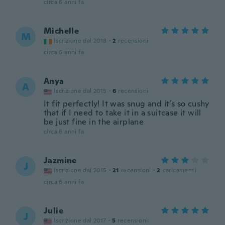
circa 6 anni fa
Michelle
M
Iscrizione dal 2018
·
2
recensioni
circa 6 anni fa
Anya
A
Iscrizione dal 2015
·
6
recensioni
It fit perfectly! It was snug and it’s so cushy
that if I need to take it in a suitcase it will
be just fine in the airplane
circa 6 anni fa
Jazmine
J
Iscrizione dal 2015
·
21
recensioni
·
2
caricamenti
circa 6 anni fa
Julie
J
Iscrizione dal 2017
·
5
recensioni