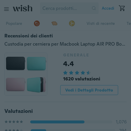
Accedi
Popolare
Visti di recente
Te
Recensioni dei clienti
Custodia per cerniera per Macbook Laptop AIR PRO Borsa per notebook Retina
GENERALE
4.4
1620 valutazioni
Vedi i Dettagli Prodotto
Valutazioni
1,076
294