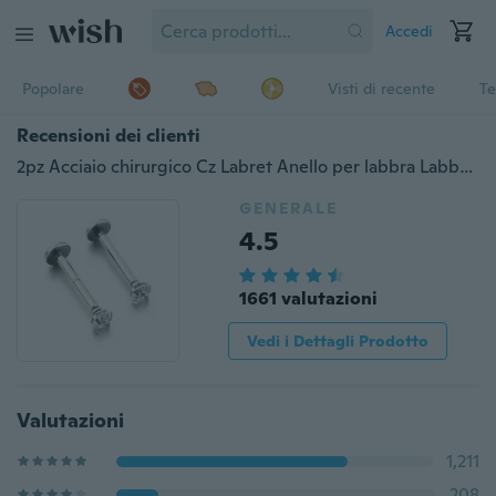
Accedi
Popolare
Visti di recente
Te
Recensioni dei clienti
2pz Acciaio chirurgico Cz Labret Anello per labbra Labbra Piercing Gioielli Tragus Nail Lip Stud 16G Pin 5/16 "8mm
GENERALE
4.5
1661 valutazioni
Vedi i Dettagli Prodotto
Valutazioni
1,211
208