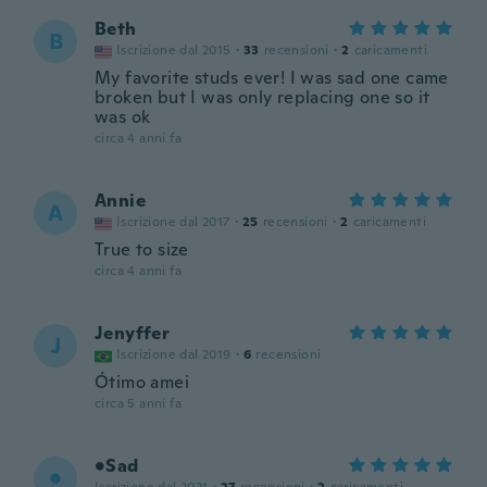
Beth
B
Iscrizione dal 2015
·
33
recensioni
·
2
caricamenti
My favorite studs ever! I was sad one came
broken but I was only replacing one so it
was ok
circa 4 anni fa
Annie
A
Iscrizione dal 2017
·
25
recensioni
·
2
caricamenti
True to size
circa 4 anni fa
Jenyffer
J
Iscrizione dal 2019
·
6
recensioni
Ótimo amei
circa 5 anni fa
•Sad
•