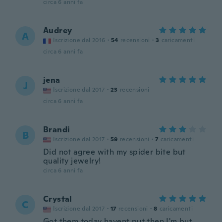
circa 6 anni fa
Audrey
A
Iscrizione dal 2016
·
54
recensioni
·
3
caricamenti
circa 6 anni fa
jena
J
Iscrizione dal 2017
·
23
recensioni
circa 6 anni fa
Brandi
B
Iscrizione dal 2017
·
59
recensioni
·
7
caricamenti
Did not agree with my spider bite but
quality jewelry!
circa 6 anni fa
Crystal
C
Iscrizione dal 2017
·
17
recensioni
·
8
caricamenti
Got them today havent put then I'm but