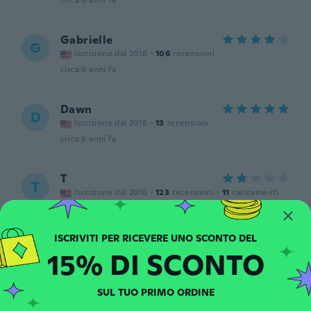
circa 6 anni fa
Gabrielle
G
Iscrizione dal 2016
·
106
recensioni
circa 6 anni fa
Dawn
D
Iscrizione dal 2018
·
13
recensioni
circa 6 anni fa
T
T
Iscrizione dal 2016
·
123
recensioni
·
11
caricamenti
The bar is short. My niece couldn't use
them because she has full lips so I wasted
my money buying them. Looks like the
picture though.
15% DI SCONTO
circa 6 anni fa
SUL TUO PRIMO ORDINE
La Shala
L