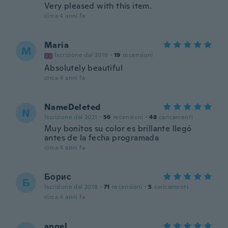
Very pleased with this item.
circa 4 anni fa
Maria
M
Iscrizione dal 2019
·
19
recensioni
Absolutely beautiful
circa 4 anni fa
NameDeleted
N
Iscrizione dal 2021
·
56
recensioni
·
48
caricamenti
Muy bonitos su color es brillante llegó
antes de la fecha programada
circa 4 anni fa
Борис
Б
Iscrizione dal 2018
·
71
recensioni
·
5
caricamenti
circa 4 anni fa
angel