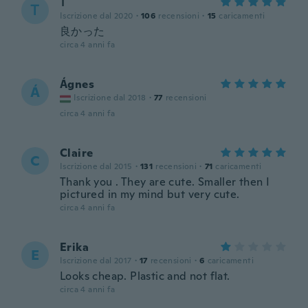
Ꭲ
Ꭲ
Iscrizione dal 2020
·
106
recensioni
·
15
caricamenti
良かった
circa 4 anni fa
Ágnes
Á
Iscrizione dal 2018
·
77
recensioni
circa 4 anni fa
Claire
C
Iscrizione dal 2015
·
131
recensioni
·
71
caricamenti
Thank you . They are cute. Smaller then I
pictured in my mind but very cute.
circa 4 anni fa
Erika
E
Iscrizione dal 2017
·
17
recensioni
·
6
caricamenti
Looks cheap. Plastic and not flat.
circa 4 anni fa