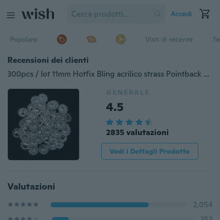
Accedi
Popolare
Visti di recente
Te
Recensioni dei clienti
300pcs / lot 11mm Hotfix Bling acrilico strass Pointback bottoni perline di strass di cristallo decorativo di plastica artificiale
GENERALE
4.5
2835 valutazioni
Vedi i Dettagli Prodotto
Valutazioni
2,054
353