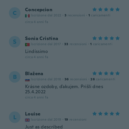
Concepcion
C
Iscrizione dal 2022
·
3
recensioni
·
1
caricamenti
circa 4 anni fa
Sonia Cristina
S
Iscrizione dal 2017
·
33
recensioni
·
1
caricamenti
Lindíssimo
circa 4 anni fa
Blažena
B
Iscrizione dal 2018
·
36
recensioni
·
26
caricamenti
Krásne ozdoby, ďakujem. Prišli dnes
25.4.2022
circa 4 anni fa
Louise
L
Iscrizione dal 2019
·
19
recensioni
Just as described