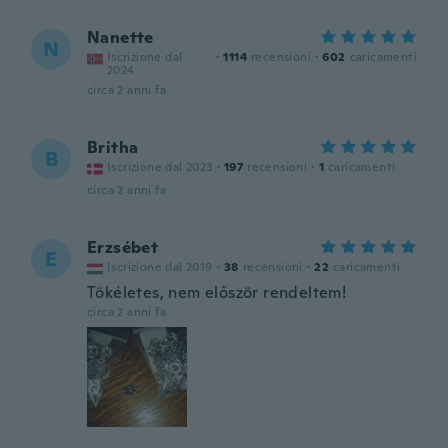
Nanette
N
Iscrizione dal
·
1114
recensioni
·
602
caricamenti
2024
circa 2 anni fa
Britha
B
Iscrizione dal 2023
·
197
recensioni
·
1
caricamenti
circa 2 anni fa
Erzsébet
E
Iscrizione dal 2019
·
38
recensioni
·
22
caricamenti
Tökéletes, nem először rendeltem!
circa 2 anni fa