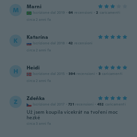
Marni
M
Iscrizione dal 2019
·
64
recensioni
·
2
caricamenti
circa 2 anni fa
Katarína
K
Iscrizione dal 2018
·
42
recensioni
circa 2 anni fa
Heidi
H
Iscrizione dal 2015
·
394
recensioni
·
3
caricamenti
circa 2 anni fa
Zdeňka
Z
Iscrizione dal 2017
·
721
recensioni
·
452
caricamenti
Už jsem koupila vícekrát na tvoření moc
hezké
circa 3 anni fa