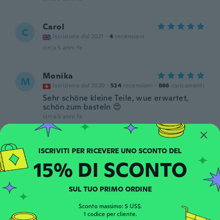
Carol
C
Iscrizione dal 2021
·
4
recensioni
circa 5 anni fa
Monika
M
Iscrizione dal 2020
·
524
recensioni
·
886
caricamenti
Sehr schöne kleine Teile, wue erwartet,
schön zum basteln 😍
circa 5 anni fa
15% DI SCONTO
SUL TUO PRIMO ORDINE
Carmel
C
Iscrizione dal 2021
·
15
recensioni
Sconto massimo: 5 US$.
1 codice per cliente.
circa 5 anni fa