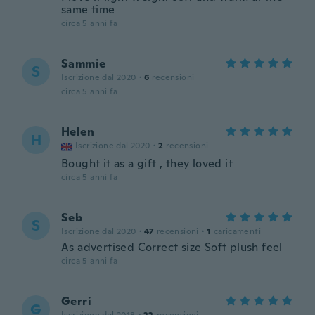
same time
circa 5 anni fa
Sammie
S
Iscrizione dal 2020
·
6
recensioni
circa 5 anni fa
Helen
H
Iscrizione dal 2020
·
2
recensioni
Bought it as a gift , they loved it
circa 5 anni fa
Seb
S
Iscrizione dal 2020
·
47
recensioni
·
1
caricamenti
As advertised Correct size Soft plush feel
circa 5 anni fa
Gerri
G