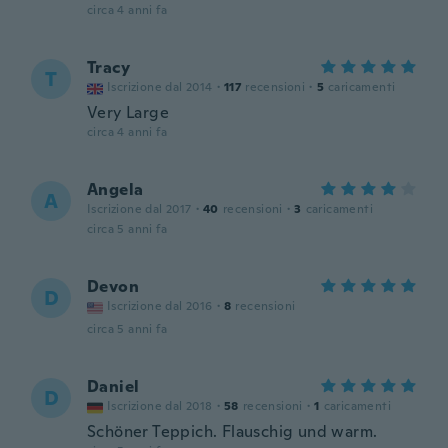
circa 4 anni fa
Tracy
T
Iscrizione dal 2014
·
117
recensioni
·
5
caricamenti
Very Large
circa 4 anni fa
Angela
A
Iscrizione dal 2017
·
40
recensioni
·
3
caricamenti
circa 5 anni fa
Devon
D
Iscrizione dal 2016
·
8
recensioni
circa 5 anni fa
Daniel
D
Iscrizione dal 2018
·
58
recensioni
·
1
caricamenti
Schöner Teppich. Flauschig und warm.