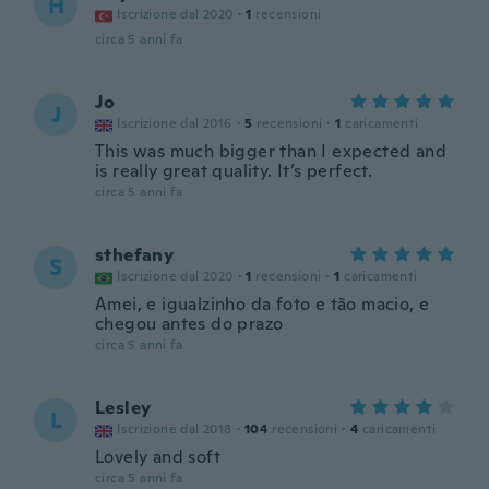
H
Iscrizione dal 2020
·
1
recensioni
circa 5 anni fa
Jo
J
Iscrizione dal 2016
·
5
recensioni
·
1
caricamenti
This was much bigger than I expected and
is really great quality. It’s perfect.
circa 5 anni fa
sthefany
S
Iscrizione dal 2020
·
1
recensioni
·
1
caricamenti
Amei, e igualzinho da foto e tão macio, e
chegou antes do prazo
circa 5 anni fa
Lesley
L
Iscrizione dal 2018
·
104
recensioni
·
4
caricamenti
Lovely and soft
circa 5 anni fa