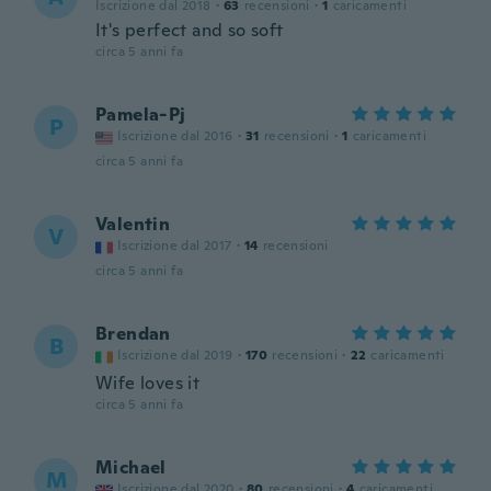
Iscrizione dal 2018
·
63
recensioni
·
1
caricamenti
It's perfect and so soft
circa 5 anni fa
Pamela-Pj
P
Iscrizione dal 2016
·
31
recensioni
·
1
caricamenti
circa 5 anni fa
Valentin
V
Iscrizione dal 2017
·
14
recensioni
circa 5 anni fa
Brendan
B
Iscrizione dal 2019
·
170
recensioni
·
22
caricamenti
Wife loves it
circa 5 anni fa
Michael
M
Iscrizione dal 2020
·
80
recensioni
·
4
caricamenti