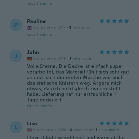
circa 5 anni fa
Pauline
P
Iscrizione dal 2017
·
2
recensioni
circa 5 anni fa
John
J
Iscrizione dal 2019
·
1
recensioni
Volle Sterne. Die Decke ist einfach super
verarbeitet, das Material fühlt sich sehr gut
an und nach der ersten Wäsche war auch
das statische Knistern weg. Ärgere mich
etwas, das ich nicht gleich zwei bestellt
habe. Lieferung hat nur erstaunliche 11
Tage gedauert.
circa 5 anni fa
Lisa
L
Iscrizione dal 2020
·
2
recensioni
·
1
caricamenti
I love it light weight soft and warm at the