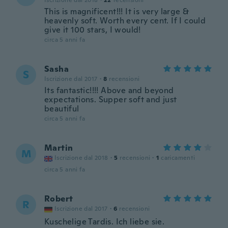
Iscrizione dal 2018
·
22
recensioni
This is magnificent!!! It is very large &
heavenly soft. Worth every cent. If I could
give it 100 stars, I would!
circa 5 anni fa
Sasha
S
Iscrizione dal 2017
·
8
recensioni
Its fantastic!!!! Above and beyond
expectations. Supper soft and just
beautiful
circa 5 anni fa
Martin
M
Iscrizione dal 2018
·
5
recensioni
·
1
caricamenti
circa 5 anni fa
Robert
R
Iscrizione dal 2017
·
6
recensioni
Kuschelige Tardis. Ich liebe sie.