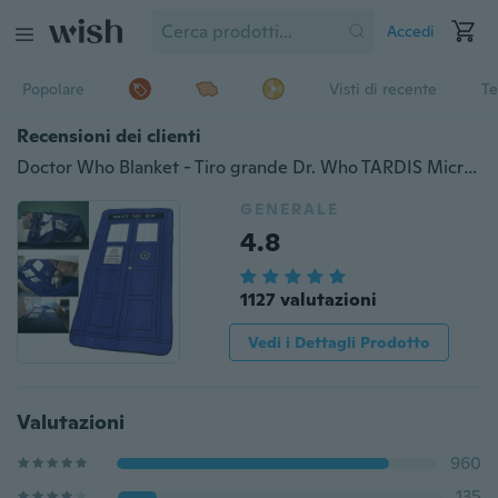
Accedi
Popolare
Visti di recente
Te
Recensioni dei clienti
Doctor Who Blanket - Tiro grande Dr. Who TARDIS Micro Raschel - 50 "x 89" (Colore: blu)
GENERALE
4.8
1127 valutazioni
Vedi i Dettagli Prodotto
Valutazioni
960
135