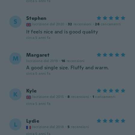
circa 5 anni fa
Stephen
S
Iscrizione dal 2020
·
32
recensioni
·
26
caricamenti
It feels nice and is good quality
circa 5 anni fa
Margaret
M
Iscrizione dal 2019
·
16
recensioni
A good single size. Fluffy and warm.
circa 5 anni fa
Kyle
K
Iscrizione dal 2015
·
8
recensioni
·
1
caricamenti
circa 5 anni fa
Lydie
L
Iscrizione dal 2018
·
5
recensioni
circa 5 anni fa