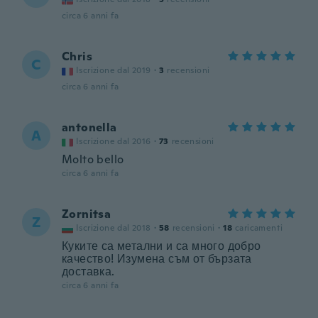
circa 6 anni fa
Chris
C
Iscrizione dal 2019
·
3
recensioni
circa 6 anni fa
antonella
A
Iscrizione dal 2016
·
73
recensioni
Molto bello
circa 6 anni fa
Zornitsa
Z
Iscrizione dal 2018
·
58
recensioni
·
18
caricamenti
Куките са метални и са много добро
качество! Изумена съм от бързата
доставка.
circa 6 anni fa