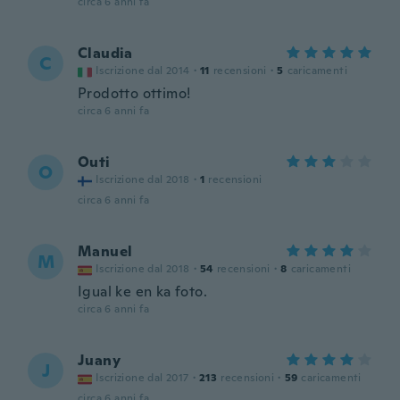
circa 6 anni fa
Claudia
C
Iscrizione dal 2014
·
11
recensioni
·
5
caricamenti
Prodotto ottimo!
circa 6 anni fa
Outi
O
Iscrizione dal 2018
·
1
recensioni
circa 6 anni fa
Manuel
M
Iscrizione dal 2018
·
54
recensioni
·
8
caricamenti
Igual ke en ka foto.
circa 6 anni fa
Juany
J
Iscrizione dal 2017
·
213
recensioni
·
59
caricamenti
circa 6 anni fa