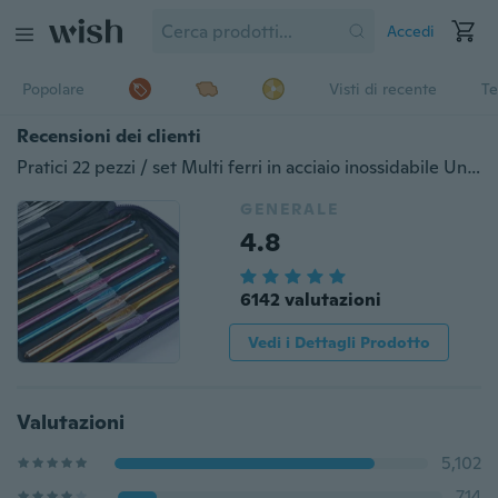
Accedi
Popolare
Visti di recente
Te
Recensioni dei clienti
Pratici 22 pezzi / set Multi ferri in acciaio inossidabile Uncinetti Set ferri da calza con kit artigianale per filati
GENERALE
4.8
6142 valutazioni
Vedi i Dettagli Prodotto
Valutazioni
5,102
714