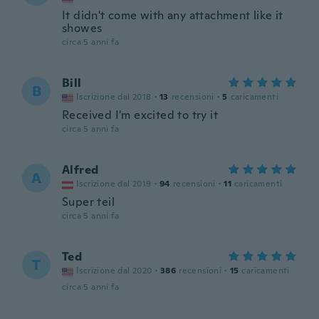
It didn't come with any attachment like it
showes
circa 5 anni fa
Bill
B
Iscrizione dal 2018
·
13
recensioni
·
5
caricamenti
Received I'm excited to try it
circa 5 anni fa
Alfred
A
Iscrizione dal 2019
·
94
recensioni
·
11
caricamenti
Super teil
circa 5 anni fa
Ted
T
Iscrizione dal 2020
·
386
recensioni
·
15
caricamenti
circa 5 anni fa