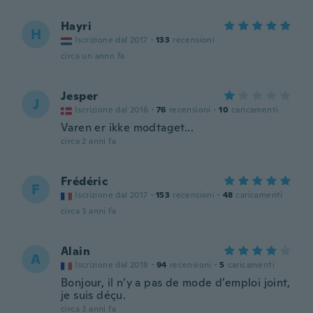
Hayri
H
Iscrizione dal 2017
·
133
recensioni
circa un anno fa
Jesper
J
Iscrizione dal 2016
·
76
recensioni
·
10
caricamenti
Varen er ikke modtaget...
circa 2 anni fa
Frédéric
F
Iscrizione dal 2017
·
153
recensioni
·
48
caricamenti
circa 3 anni fa
Alain
A
Iscrizione dal 2018
·
94
recensioni
·
5
caricamenti
Bonjour, il n’y a pas de mode d’emploi joint,
je suis déçu.
circa 3 anni fa