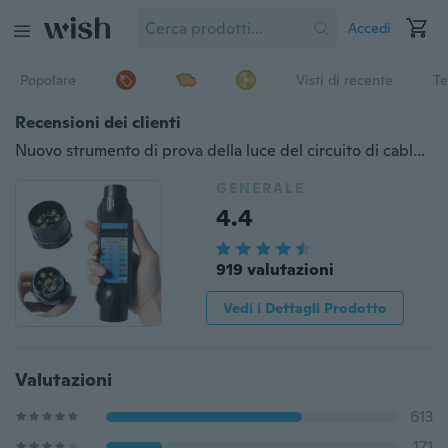
Accedi
Popolare
Visti di recente
Te
Recensioni dei clienti
Nuovo strumento di prova della luce del circuito di cablaggio del tester dell'incavo della spina del rimorchio del camion dell'automobile a 7 pin
GENERALE
4.4
919 valutazioni
Vedi i Dettagli Prodotto
Valutazioni
613
171