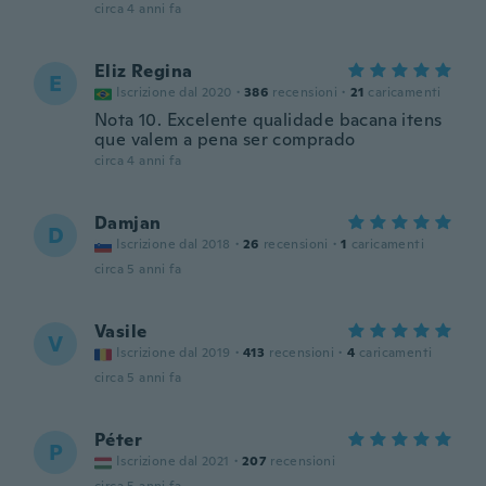
circa 4 anni fa
Eliz Regina
E
Iscrizione dal 2020
·
386
recensioni
·
21
caricamenti
Nota 10. Excelente qualidade bacana itens
que valem a pena ser comprado
circa 4 anni fa
Damjan
D
Iscrizione dal 2018
·
26
recensioni
·
1
caricamenti
circa 5 anni fa
Vasile
V
Iscrizione dal 2019
·
413
recensioni
·
4
caricamenti
circa 5 anni fa
Péter
P
Iscrizione dal 2021
·
207
recensioni