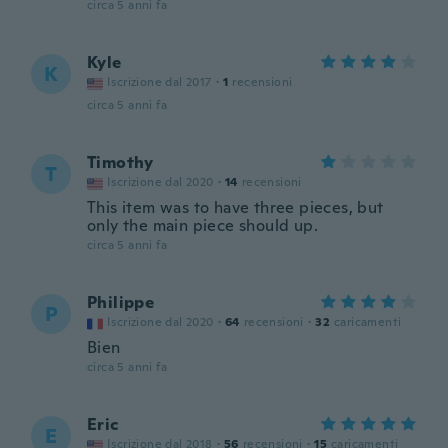
circa 5 anni fa
Kyle
K
Iscrizione dal 2017
·
1
recensioni
circa 5 anni fa
Timothy
T
Iscrizione dal 2020
·
14
recensioni
This item was to have three pieces, but
only the main piece should up.
circa 5 anni fa
Philippe
P
Iscrizione dal 2020
·
64
recensioni
·
32
caricamenti
Bien
circa 5 anni fa
Eric
E
Iscrizione dal 2018
·
56
recensioni
·
15
caricamenti