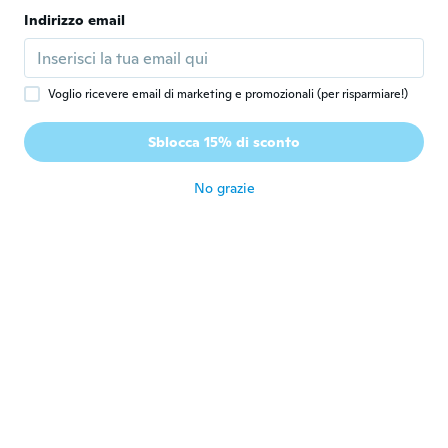
Indirizzo email
Zsolt
Z
Iscrizione dal 2017
·
6
recensioni
circa 5 anni fa
Voglio ricevere email di marketing e promozionali (per risparmiare!)
Alin
A
Sblocca 15% di sconto
Iscrizione dal 2017
·
52
recensioni
·
8
caricamenti
circa 5 anni fa
No grazie
Michal
M
Iscrizione dal 2016
·
3
recensioni
circa 5 anni fa
Raivis
R
Iscrizione dal 2018
·
70
recensioni
·
24
caricamenti
circa 5 anni fa
George
G
Iscrizione dal 2020
·
7
recensioni