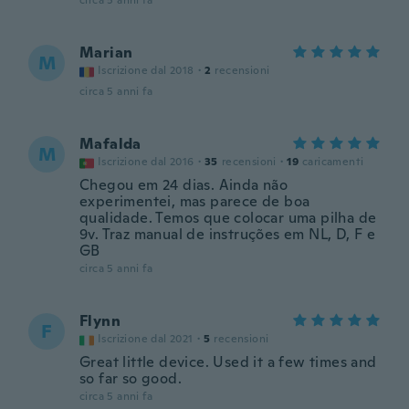
circa 5 anni fa
Marian
M
Iscrizione dal 2018
·
2
recensioni
circa 5 anni fa
Mafalda
M
Iscrizione dal 2016
·
35
recensioni
·
19
caricamenti
Chegou em 24 dias. Ainda não
experimentei, mas parece de boa
qualidade. Temos que colocar uma pilha de
9v. Traz manual de instruções em NL, D, F e
GB
circa 5 anni fa
Flynn
F
Iscrizione dal 2021
·
5
recensioni
Great little device. Used it a few times and
so far so good.
circa 5 anni fa