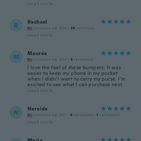
circa 5 anni fa
Rachael
R
Iscrizione dal 2016
·
29
recensioni
circa 5 anni fa
Maurée
M
Iscrizione dal 2014
·
5
recensioni
I love the feel of these bumpers. It was
easier to keep my phone in my pocket
when I didn’t want to carry my purse. I’m
excited to see what I can purchase next.
circa 5 anni fa
Nereida
N
Iscrizione dal 2017
·
9
recensioni
·
1
caricamenti
circa 5 anni fa
Maria