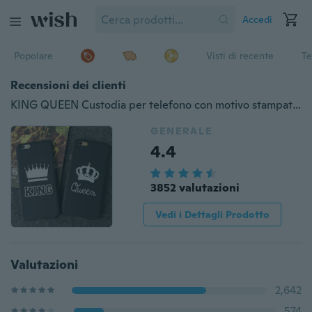
Accedi
Popolare
Visti di recente
Te
Recensioni dei clienti
KING QUEEN Custodia per telefono con motivo stampato Amanti Coppia Cover posteriore in plastica rigida per iPhone 5S SE / 6 6S / 6 6S Plus / 7/7 Plus / 8/8 Plus, per iPhone X
GENERALE
4.4
3852 valutazioni
Vedi i Dettagli Prodotto
Valutazioni
2,642
574