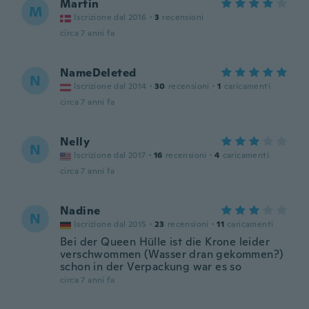
Martin
M
Iscrizione dal 2016
·
3
recensioni
circa 7 anni fa
NameDeleted
N
Iscrizione dal 2014
·
30
recensioni
·
1
caricamenti
circa 7 anni fa
Nelly
N
Iscrizione dal 2017
·
16
recensioni
·
4
caricamenti
circa 7 anni fa
Nadine
N
Iscrizione dal 2015
·
23
recensioni
·
11
caricamenti
Bei der Queen Hülle ist die Krone leider
verschwommen (Wasser dran gekommen?)
schon in der Verpackung war es so
circa 7 anni fa