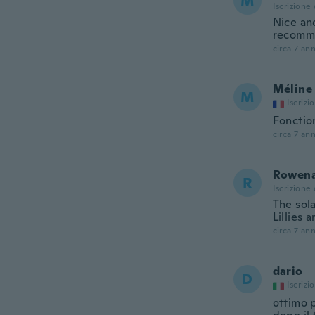
M
Iscrizione
Nice and
recomm
circa 7 ann
Méline
M
Iscrizi
Fonctio
circa 7 ann
Rowen
R
Iscrizione
The sol
Lillies a
circa 7 ann
dario
D
Iscrizi
ottimo p