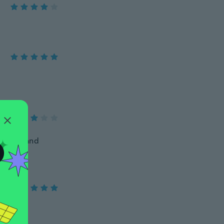
O
 spring and