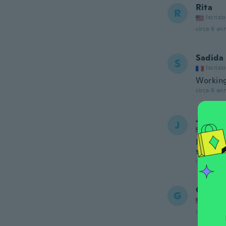
Rita
R
Iscrizi
circa 6 ann
Sadida
S
Iscrizi
Working
circa 6 ann
Joshua
J
Iscrizi
It show
summer
circa 6 ann
Glenna
G
Iscrizi
circa 6 ann