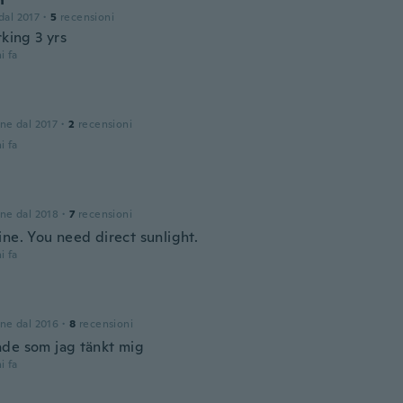
 dal 2017
·
5
recensioni
rking 3 yrs
i fa
one dal 2017
·
2
recensioni
i fa
one dal 2018
·
7
recensioni
ine. You need direct sunlight.
i fa
one dal 2016
·
8
recensioni
de som jag tänkt mig
i fa