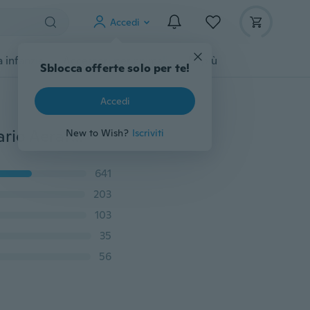
Accedi
 infanzia
Accessori per animali
Di più
Sblocca offerte solo per te!
Accedi
2L/min di energia solare Pompa di ossigeno per acquario Aeratore d'acqua Ossigenatore + Aeratore per laghetto in pietra d'aria
New to Wish?
Iscriviti
641
203
103
35
56