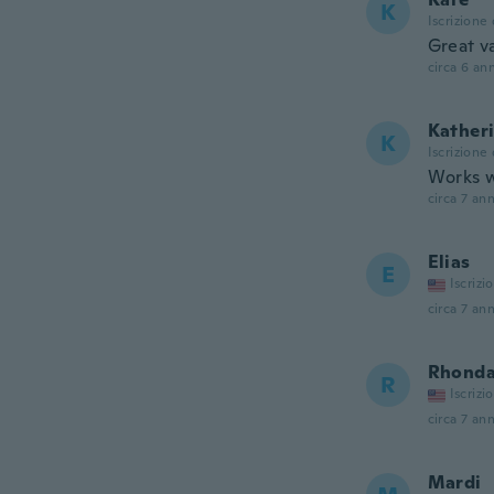
K
Iscrizione
Great v
circa 6 ann
Kather
K
Iscrizione
Works w
circa 7 ann
Elias
E
Iscrizi
circa 7 ann
Rhond
R
Iscrizi
circa 7 ann
Mardi