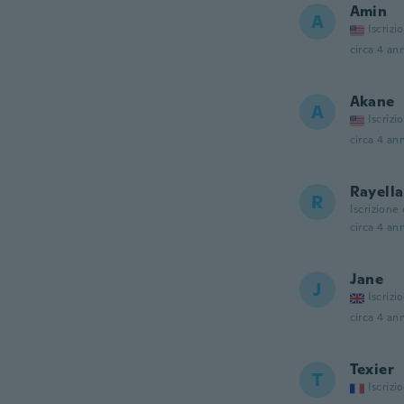
Amin
A
Iscrizi
circa 4 ann
Akane
A
Iscrizi
circa 4 ann
Rayella
R
Iscrizione
circa 4 ann
Jane
J
Iscrizi
circa 4 ann
Texier
T
Iscrizi