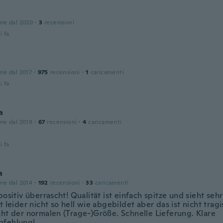
one dal 2020
·
3
recensioni
i fa
one dal 2017
·
975
recensioni
·
1
caricamenti
i fa
a
one dal 2019
·
67
recensioni
·
4
caricamenti
i fa
a
one dal 2014
·
192
recensioni
·
33
caricamenti
positiv überrascht! Qualität ist einfach spitze und sieht sehr
t leider nicht so hell wie abgebildet aber das ist nicht trag
cht der normalen (Trage-)Größe. Schnelle Lieferung. Klare
pfehlung!