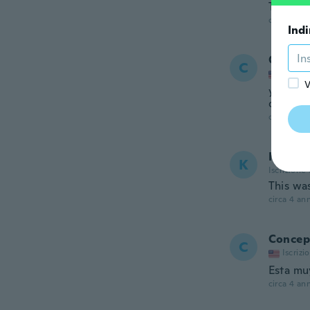
To big 
circa 4 ann
Indi
Carol
C
Iscrizi
V
you sen
one.
circa 4 ann
Kerrie
K
Iscrizione
This was
circa 4 ann
Concep
C
Iscrizi
Esta mu
circa 4 ann