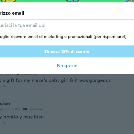
and no T top
i fa
rizzo email
one dal 2022
·
2
recensioni
·
1
caricamenti
oglio ricevere email di marketing e promozionali (per risparmiare!)
t me two and I just wanted one, how can I get my money ba
i fa
Sblocca 15% di sconto
No grazie
 dal 2018
·
2
recensioni
 a gift for my niece's baby girl & it was gorgeous
i fa
cion
one dal 2017
·
40
recensioni
y bonito y muy bien
i fa