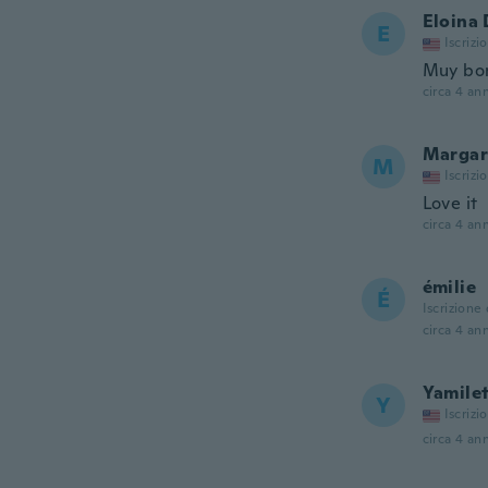
Eloina 
E
Iscrizi
Muy bon
circa 4 ann
Margar
M
Iscrizi
Love it
circa 4 ann
émilie
É
Iscrizione
circa 4 ann
Yamile
Y
Iscrizi
circa 4 ann