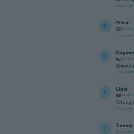
circa 3 ann
Petar
P
Iscrizi
circa 3 ann
Dagma
D
Iscrizi
Krásný 
circa 3 ann
Lipia
L
Iscrizi
Wrong 
circa 3 ann
Tammy
T
Iscrizione