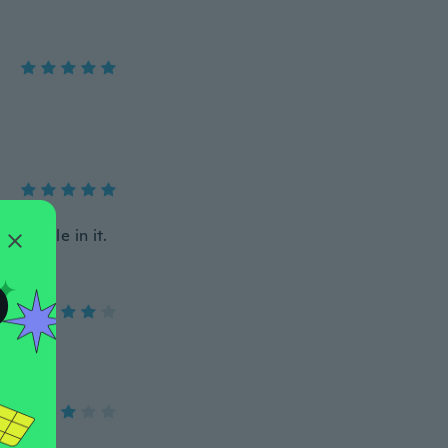
dorable in it.
O