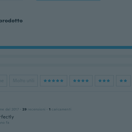
 prodotto
ne
Molto utili
one dal 2017
·
29
recensioni
·
1
caricamenti
rfectly
nno fa