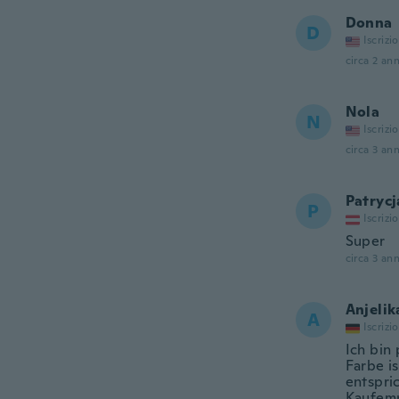
Donna
D
Iscrizi
circa 2 ann
Nola
N
Iscrizi
circa 3 ann
Patrycj
P
Iscrizi
Super
circa 3 ann
Anjelik
A
Iscrizi
Ich bin 
Farbe is
entspri
Kaufem