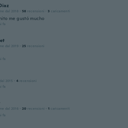
Diaz
one dal 2018
·
58
recensioni
·
3
caricamenti
ito me gustó mucho
i fa
et
one dal 2019
·
25
recensioni
i fa
 dal 2015
·
4
recensioni
i fa
t
one dal 2016
·
20
recensioni
·
1
caricamenti
i fa