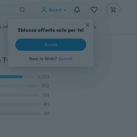
Accedi
 infanzia
Accessori per animali
Di più
Sblocca offerte solo per te!
Accedi
Primavera Autunno Neonato T-shirt a maniche lunghe T-shirt a maniche lunghe Giacca di jeans Pantaloni 3 pezzi
New to Wish?
Iscriviti
2,553
352
133
40
59