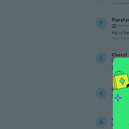
circa 3 ann
Papaty
P
Iscrizi
Hij is h
circa 3 ann
Cheryl
C
Iscrizi
Extreme
circa 3 ann
Kriszti
K
Iscrizi
circa 4 ann
nancy
N
Iscrizi