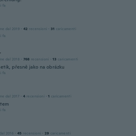
i fa
one dal 2019
·
42
recensioni
·
31
caricamenti
i fa
r
one dal 2018
·
768
recensioni
·
13
caricamenti
setík, přesně jako na obrázku
i fa
one dal 2017
·
4
recensioni
·
1
caricamenti
item
i fa
 dal 2016
·
45
recensioni
·
29
caricamenti