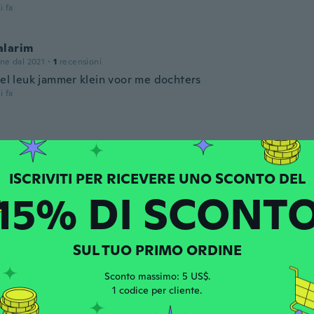
i fa
alarim
one dal 2021
·
1
recensioni
eel leuk jammer klein voor me dochters
i fa
one dal 2017
·
10
recensioni
·
1
caricamenti
ly well made! It was perfect and my granddaughter looked a
i fa
15% DI SCONT
na
one dal 2022
·
1
recensioni
SUL TUO PRIMO ORDINE
i fa
Sconto massimo: 5 US$.
1 codice per cliente.
one dal 2022
·
7
recensioni