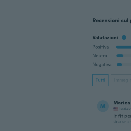
Recensioni sul
Valutazioni
Positiva
Neutra
Negativa
Tutti
Immagi
Mariea
M
Iscrizi
It fit pe
circa un a