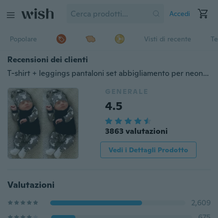
Accedi
Popolare
Visti di recente
Te
Recensioni dei clienti
T-shirt + leggings pantaloni set abbigliamento per neonato
GENERALE
4.5
3863 valutazioni
Vedi i Dettagli Prodotto
Valutazioni
2,609
675