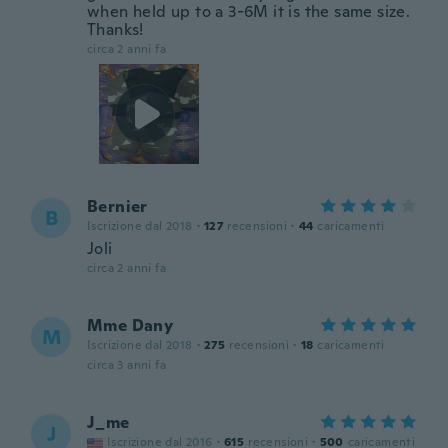
when held up to a 3-6M it is the same size.
Thanks!
circa 2 anni fa
Bernier
B
Iscrizione dal 2018
·
127
recensioni
·
44
caricamenti
Joli
circa 2 anni fa
Mme Dany
M
Iscrizione dal 2018
·
275
recensioni
·
18
caricamenti
circa 3 anni fa
J_me
J
Iscrizione dal 2016
·
615
recensioni
·
500
caricamenti