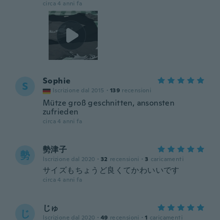
circa 4 anni fa
Sophie
S
Iscrizione dal 2015
·
139
recensioni
Mütze groß geschnitten, ansonsten
zufrieden
circa 4 anni fa
勢津子
勢
Iscrizione dal 2020
·
32
recensioni
·
3
caricamenti
サイズもちょうど良くてかわいいです
circa 4 anni fa
じゅ
じ
Iscrizione dal 2020
·
49
recensioni
·
1
caricamenti