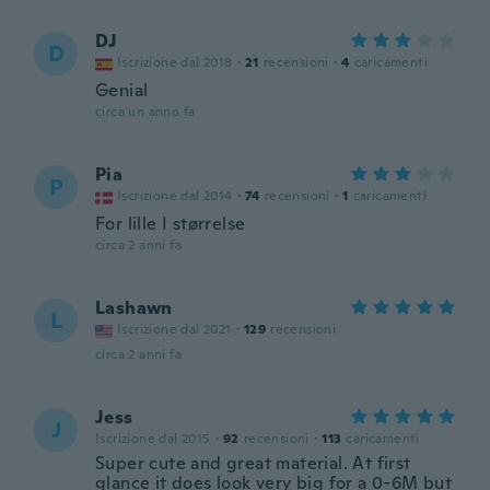
DJ
D
Iscrizione dal 2018
·
21
recensioni
·
4
caricamenti
Genial
circa un anno fa
Pia
P
Iscrizione dal 2014
·
74
recensioni
·
1
caricamenti
For lille I størrelse
circa 2 anni fa
Lashawn
L
Iscrizione dal 2021
·
129
recensioni
circa 2 anni fa
Jess
J
Iscrizione dal 2015
·
92
recensioni
·
113
caricamenti
Super cute and great material. At first
glance it does look very big for a 0-6M but