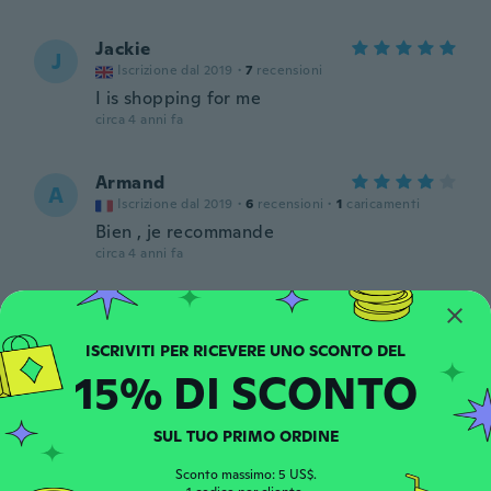
Jackie
J
Iscrizione dal 2019
·
7
recensioni
I is shopping for me
circa 4 anni fa
Armand
A
Iscrizione dal 2019
·
6
recensioni
·
1
caricamenti
Bien , je recommande
circa 4 anni fa
Ana
A
Iscrizione dal 2019
·
3
recensioni
circa 4 anni fa
15% DI SCONTO
Seamus
S
SUL TUO PRIMO ORDINE
Iscrizione dal 2018
·
34
recensioni
Very nice
Sconto massimo: 5 US$.