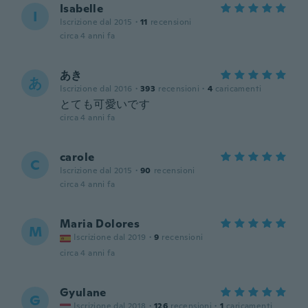
Isabelle
I
Iscrizione dal 2015
·
11
recensioni
circa 4 anni fa
あき
あ
Iscrizione dal 2016
·
393
recensioni
·
4
caricamenti
とても可愛いです
circa 4 anni fa
carole
C
Iscrizione dal 2015
·
90
recensioni
circa 4 anni fa
Maria Dolores
M
Iscrizione dal 2019
·
9
recensioni
circa 4 anni fa
Gyulane
G
Iscrizione dal 2018
·
126
recensioni
·
1
caricamenti