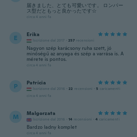
届きました、とても可愛いです。 ロンパー
ス型だともっと良かったです☆
circa 4 anni fa
Erika
E
Iscrizione dal 2017
·
257
recensioni
Nagyon szép karácsony ruha szett, jó
minőségű az anyaga és szép a varrása is. A
mérete is pontos.
circa 4 anni fa
Patrícia
P
Iscrizione dal 2016
·
22
recensioni
·
5
caricamenti
circa 4 anni fa
Malgorzata
M
Iscrizione dal 2016
·
14
recensioni
·
4
caricamenti
Bardzo ladny komplet
circa 4 anni fa