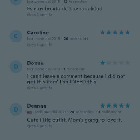
Iscrizione dal 2018
·
12
recensioni
Es muy bonito de buena calidad
circa 4 anni fa
Caroline
C
Iscrizione dal 2019
·
26
recensioni
circa 4 anni fa
Donna
D
Iscrizione dal 2018
·
1
recensioni
I can't leave a comment because I did not
get this item' I still NEED this
circa 4 anni fa
Deanna
D
Iscrizione dal 2021
·
20
recensioni
·
3
caricamenti
Cute little outfit. Mom's going to love it.
circa 4 anni fa