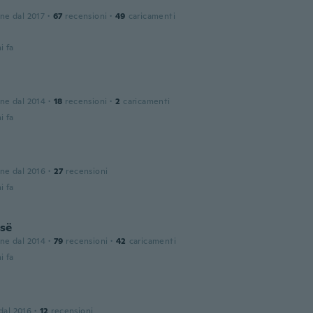
one dal 2017
·
67
recensioni
·
49
caricamenti
i fa
one dal 2014
·
18
recensioni
·
2
caricamenti
i fa
one dal 2016
·
27
recensioni
i fa
së
one dal 2014
·
79
recensioni
·
42
caricamenti
i fa
 dal 2016
·
12
recensioni