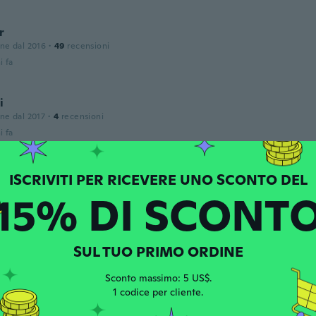
r
one dal 2016
·
49
recensioni
i fa
i
one dal 2017
·
4
recensioni
i fa
one dal 2017
·
19
recensioni
·
8
caricamenti
15% DI SCONT
i fa
SUL TUO PRIMO ORDINE
one dal 2017
·
12
recensioni
Sconto massimo: 5 US$.
i fa
1 codice per cliente.