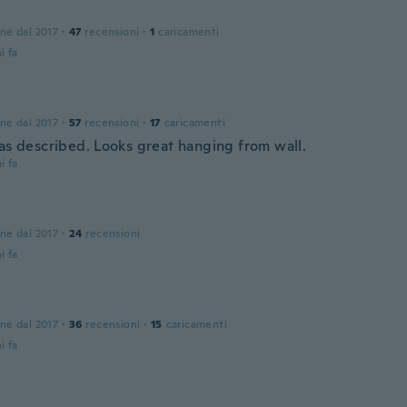
one dal 2017
·
47
recensioni
·
1
caricamenti
i fa
one dal 2017
·
57
recensioni
·
17
caricamenti
 as described. Looks great hanging from wall.
i fa
one dal 2017
·
24
recensioni
i fa
one dal 2017
·
36
recensioni
·
15
caricamenti
i fa
a