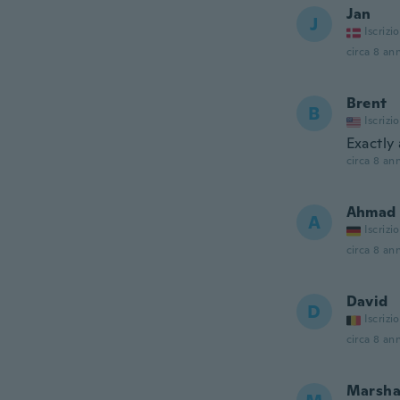
Jan
J
Iscrizi
circa 8 ann
Brent
B
Iscrizi
Exactly
circa 8 ann
Ahmad
A
Iscrizi
circa 8 ann
David
D
Iscrizi
circa 8 ann
Marsh