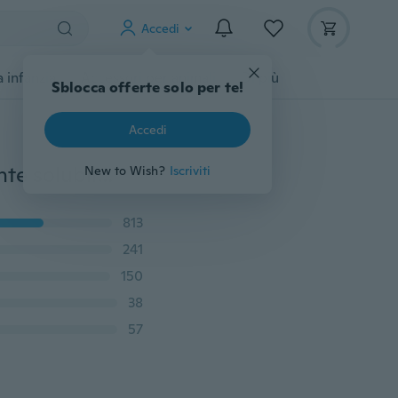
Accedi
 infanzia
Accessori per animali
Di più
Sblocca offerte solo per te!
Accedi
Prodotto sessuale lubrificante commestibile lubrificante solubile in acqua alla fragola
New to Wish?
Iscriviti
813
241
150
38
57