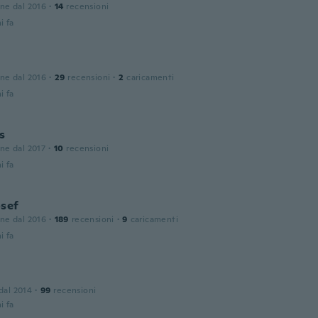
one dal 2016
·
14
recensioni
i fa
one dal 2016
·
29
recensioni
·
2
caricamenti
i fa
s
one dal 2017
·
10
recensioni
i fa
osef
one dal 2016
·
189
recensioni
·
9
caricamenti
i fa
 dal 2014
·
99
recensioni
i fa