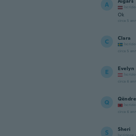
Aigars
A
Iscrizi
Ok
circa 5 ann
Clara
C
Iscrizi
circa 5 ann
Evelyn
E
Iscrizi
circa 6 ann
Qëndre
Q
Iscrizi
circa 6 ann
Sheri
S
Iscrizione