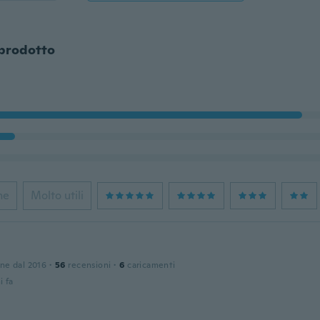
 prodotto
ne
Molto utili
one dal 2016
·
56
recensioni
·
6
caricamenti
i fa