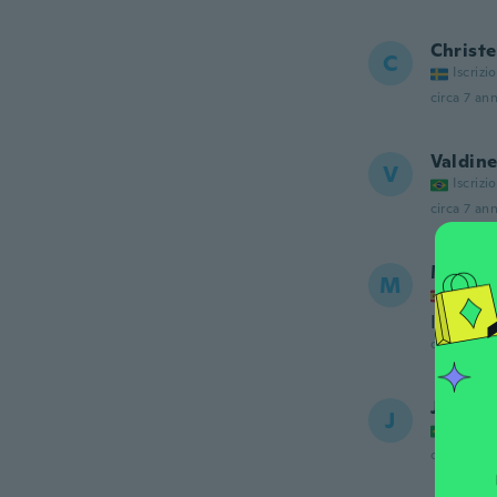
Christe
C
Iscrizi
circa 7 ann
Valdine
V
Iscrizi
circa 7 ann
Mi
M
Iscrizi
It’s fine
circa 7 ann
Jarley
J
Iscrizi
circa 7 ann