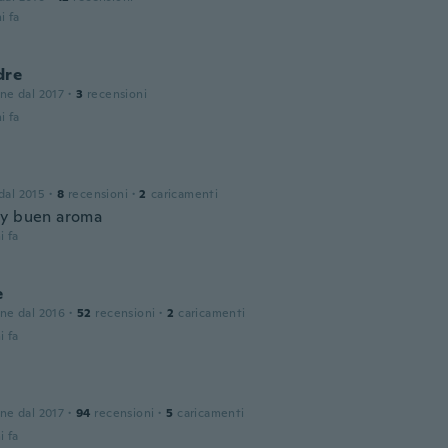
i fa
dre
one dal 2017
·
3
recensioni
i fa
 dal 2015
·
8
recensioni
·
2
caricamenti
uy buen aroma
i fa
e
one dal 2016
·
52
recensioni
·
2
caricamenti
i fa
one dal 2017
·
94
recensioni
·
5
caricamenti
i fa