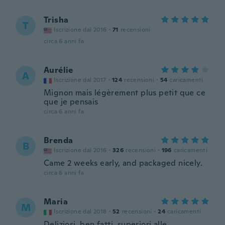
Trisha
T
Iscrizione dal 2016
·
71
recensioni
circa 6 anni fa
Aurélie
A
Iscrizione dal 2017
·
124
recensioni
·
54
caricamenti
Mignon mais légèrement plus petit que ce
que je pensais
circa 6 anni fa
Brenda
B
Iscrizione dal 2016
·
326
recensioni
·
196
caricamenti
Came 2 weeks early, and packaged nicely.
circa 6 anni fa
Maria
M
Iscrizione dal 2018
·
52
recensioni
·
24
caricamenti
Deliziosi, ben fatti, superiori alle