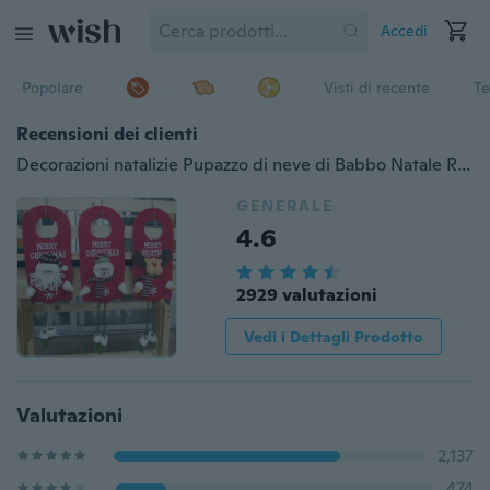
Accedi
Popolare
Visti di recente
Te
Recensioni dei clienti
Decorazioni natalizie Pupazzo di neve di Babbo Natale Renna Finestra Porta Porta Appesi Ornamenti Regali di Natale Festa
GENERALE
4.6
2929 valutazioni
Vedi i Dettagli Prodotto
Valutazioni
2,137
474