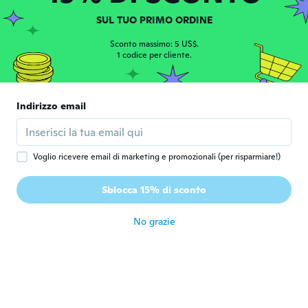
circa 6 anni fa
SUL TUO PRIMO ORDINE
Sharon
Sconto massimo: 5 US$.
S
Iscrizione dal 2017
1 codice per cliente.
·
98
recensioni
circa 6 anni fa
Indirizzo email
Katiuska
K
Iscrizione dal 2016
·
6
recensioni
·
2
caricamenti
circa 6 anni fa
Voglio ricevere email di marketing e promozionali (per risparmiare!)
Ana
A
Sblocca 15% di sconto
Iscrizione dal 2018
·
23
recensioni
·
1
caricamenti
circa 6 anni fa
No grazie
Donna
D
Iscrizione dal 2017
·
226
recensioni
circa 6 anni fa