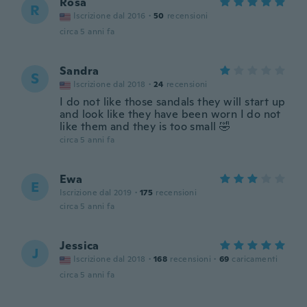
Rosa
R
Iscrizione dal 2016
·
50
recensioni
circa 5 anni fa
Sandra
S
Iscrizione dal 2018
·
24
recensioni
I do not like those sandals they will start up
and look like they have been worn I do not
like them and they is too small 🤣
circa 5 anni fa
Ewa
E
Iscrizione dal 2019
·
175
recensioni
circa 5 anni fa
Jessica
J
Iscrizione dal 2018
·
168
recensioni
·
69
caricamenti
circa 5 anni fa