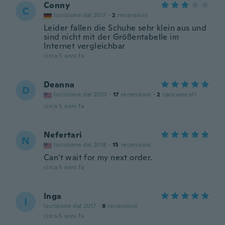
Conny
C
Iscrizione dal 2017
·
2
recensioni
Leider fallen die Schuhe sehr klein aus und
sind nicht mit der Größentabelle im
Internet vergleichbar
circa 5 anni fa
Deanna
D
Iscrizione dal 2020
·
17
recensioni
·
2
caricamenti
circa 5 anni fa
Nefertari
N
Iscrizione dal 2018
·
15
recensioni
Can't wait for my next order.
circa 5 anni fa
Inga
I
Iscrizione dal 2017
·
8
recensioni
circa 5 anni fa