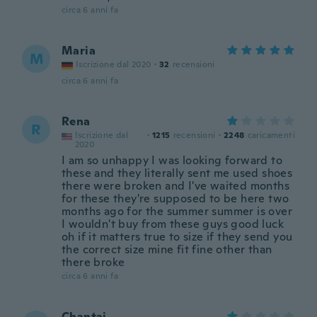
circa 6 anni fa
Maria
M
Iscrizione dal 2020
·
32
recensioni
circa 6 anni fa
Rena
R
Iscrizione dal
·
1215
recensioni
·
2248
caricamenti
2020
I am so unhappy I was looking forward to
these and they literally sent me used shoes
there were broken and I've waited months
for these they're supposed to be here two
months ago for the summer summer is over
I wouldn't buy from these guys good luck
oh if it matters true to size if they send you
the correct size mine fit fine other than
there broke
circa 6 anni fa
Chantai