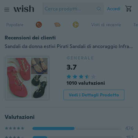
Accedi
Popolare
Visti di recente
Te
Recensioni dei clienti
Sandali da donna estivi Pirati Sandali di ancoraggio Infradito piatti Freccia Scarpe da spiaggia Sandalo
GENERALE
3.7
1010 valutazioni
Vedi i Dettagli Prodotto
Valutazioni
476
157