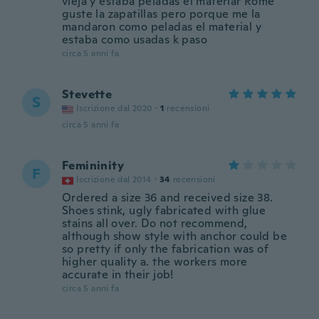
vieja y estaba peladas el materiar Rome
guste la zapatillas pero porque me la
mandaron como peladas el material y
estaba como usadas k paso
circa 5 anni fa
Stevette
S
Iscrizione dal 2020
·
1
recensioni
circa 5 anni fa
Femininity
F
Iscrizione dal 2014
·
34
recensioni
Ordered a size 36 and received size 38.
Shoes stink, ugly fabricated with glue
stains all over. Do not recommend,
although show style with anchor could be
so pretty if only the fabrication was of
higher quality a. the workers more
accurate in their job!
circa 5 anni fa