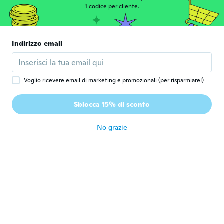
1 codice per cliente.
Contenta
circa 6 anni fa
Indirizzo email
Susan
S
Iscrizione dal 2014
·
56
recensioni
·
9
caricamenti
circa 6 anni fa
Voglio ricevere email di marketing e promozionali (per risparmiare!)
Yvonne
Y
Sblocca 15% di sconto
Iscrizione dal 2019
·
54
recensioni
·
2
caricamenti
circa 6 anni fa
No grazie
STEPHANIE
S
Iscrizione dal 2020
·
7
recensioni
circa 6 anni fa
Lin
L
Iscrizione dal 2017
·
10
recensioni
·
4
caricamenti
Item final received hasn't been worn yet