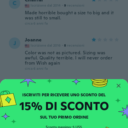
C
Iscrizione dal 2014
·
9
recensioni
Made horrible bought a size to big and it
was still to small.
circa 6 anni fa
Joanne
J
Iscrizione dal 2016
·
8
recensioni
Color was not as pictured. Sizing was
awful. Quality terrible. I will never order
from Wish again
circa 6 anni fa
Hortencena
H
Iscrizione dal 2020
·
4
recensioni
It was too small I needed a bigger size.
15% DI SCONTO
circa 6 anni fa
SUL TUO PRIMO ORDINE
Noelia
N
Iscrizione dal 2014
·
10
recensioni
Sconto massimo: 5 US$.