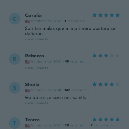
Coralia
C
Iscrizione dal 2017
·
3
recensioni
Son tan malas que a la primera postura se
dañaron
circa 5 anni fa
Rebecca
R
Iscrizione dal 2020
·
48
recensioni
circa 5 anni fa
Sheila
S
Iscrizione dal 2018
·
148
recensioni
Go up a size size runs samlls
circa 5 anni fa
Tearra
T
Iscrizione dal 2020
·
29
recensioni
·
7
caricamenti