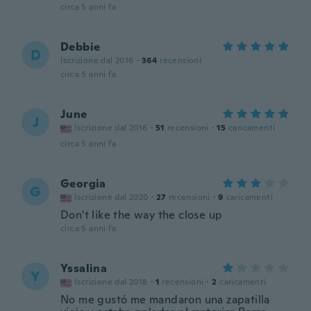
circa 5 anni fa
Debbie
D
Iscrizione dal 2016
·
364
recensioni
circa 5 anni fa
June
J
Iscrizione dal 2016
·
51
recensioni
·
15
caricamenti
circa 5 anni fa
Georgia
G
Iscrizione dal 2020
·
27
recensioni
·
9
caricamenti
Don't like the way the close up
circa 5 anni fa
Yssalina
Y
Iscrizione dal 2018
·
1
recensioni
·
2
caricamenti
No me gustó me mandaron una zapatilla