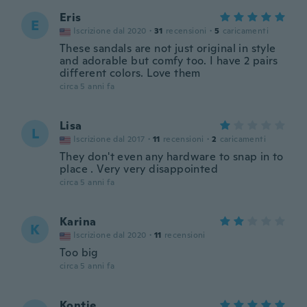
Eris
E
Iscrizione dal 2020
·
31
recensioni
·
5
caricamenti
These sandals are not just original in style
and adorable but comfy too. I have 2 pairs
different colors. Love them
circa 5 anni fa
Lisa
L
Iscrizione dal 2017
·
11
recensioni
·
2
caricamenti
They don't even any hardware to snap in to
place . Very very disappointed
circa 5 anni fa
Karina
K
Iscrizione dal 2020
·
11
recensioni
Too big
circa 5 anni fa
Kontie