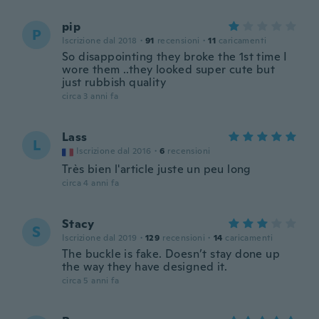
pip
P
Iscrizione dal 2018
·
91
recensioni
·
11
caricamenti
So disappointing they broke the 1st time I
wore them ..they looked super cute but
just rubbish quality
circa 3 anni fa
Lass
L
Iscrizione dal 2016
·
6
recensioni
Très bien l'article juste un peu long
circa 4 anni fa
Stacy
S
Iscrizione dal 2019
·
129
recensioni
·
14
caricamenti
The buckle is fake. Doesn’t stay done up
the way they have designed it.
circa 5 anni fa