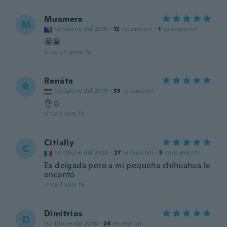
Muamera
M
Iscrizione dal 2019
·
12
recensioni
·
1
caricamenti
🤩🤩
circa un anno fa
Renáta
R
Iscrizione dal 2019
·
33
recensioni
👌☺️
circa 2 anni fa
Citlally
C
Iscrizione dal 2020
·
27
recensioni
·
5
caricamenti
Es delgada pero a mí pequeña chihuahua le
encantó
circa 3 anni fa
Dimitrios
D
Iscrizione dal 2018
·
24
recensioni