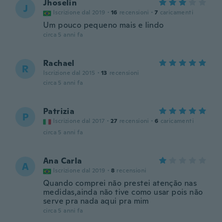
Jhoselin
J
Iscrizione dal 2019
·
16
recensioni
·
7
caricamenti
Um pouco pequeno mais e lindo
circa 5 anni fa
Rachael
R
Iscrizione dal 2015
·
13
recensioni
circa 5 anni fa
Patrizia
P
Iscrizione dal 2017
·
27
recensioni
·
6
caricamenti
circa 5 anni fa
Ana Carla
A
Iscrizione dal 2019
·
8
recensioni
Quando comprei não prestei atenção nas
medidas,ainda não tive como usar pois não
serve pra nada aqui pra mim
circa 5 anni fa