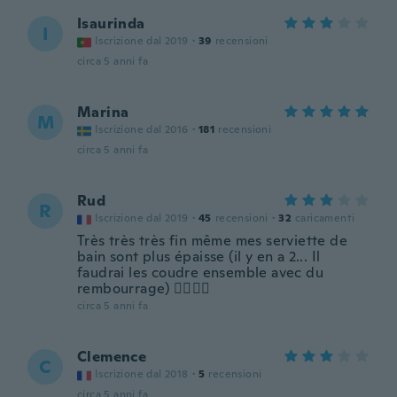
Isaurinda
I
Iscrizione dal 2019
·
39
recensioni
circa 5 anni fa
Marina
M
Iscrizione dal 2016
·
181
recensioni
circa 5 anni fa
Rud
R
Iscrizione dal 2019
·
45
recensioni
·
32
caricamenti
Très très très fin même mes serviette de
bain sont plus épaisse (il y en a 2... Il
faudrai les coudre ensemble avec du
rembourrage) 👌🏻👌🏻
circa 5 anni fa
Clemence
C
Iscrizione dal 2018
·
5
recensioni
circa 5 anni fa