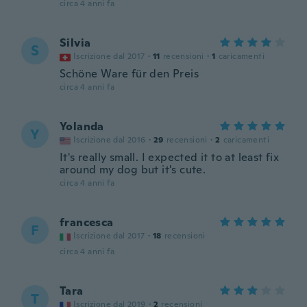
circa 4 anni fa
Silvia
S
Iscrizione dal 2017
·
11
recensioni
·
1
caricamenti
Schöne Ware für den Preis
circa 4 anni fa
Yolanda
Y
Iscrizione dal 2016
·
29
recensioni
·
2
caricamenti
It's really small. I expected it to at least fix
around my dog but it's cute.
circa 4 anni fa
francesca
F
Iscrizione dal 2017
·
18
recensioni
circa 4 anni fa
Tara
T
Iscrizione dal 2019
·
2
recensioni