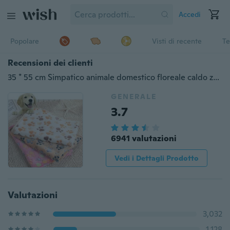
Accedi
Popolare
Visti di recente
Te
Recensioni dei clienti
35 * 55 cm Simpatico animale domestico floreale caldo zampa stampa cane cucciolo in pile morbido coperta letti Mat
GENERALE
3.7
6941 valutazioni
Vedi i Dettagli Prodotto
Valutazioni
3,032
1,128