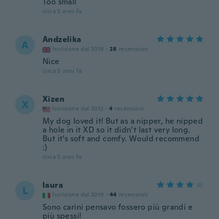
Too small
circa 5 anni fa
Andzelika
A
Iscrizione dal 2019
·
28
recensioni
Nice
circa 5 anni fa
Xizen
X
Iscrizione dal 2012
·
4
recensioni
My dog loved it! But as a nipper, he nipped
a hole in it XD so it didn’t last very long.
But it’s soft and comfy. Would recommend
:)
circa 5 anni fa
laura
L
Iscrizione dal 2019
·
44
recensioni
Sono carini pensavo fossero più grandi e
più spessi!