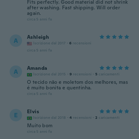
Fits perfectly. Good material did not shrink
after washing. Fast shipping. Will order
again.
circa 5 anni fa
Ashleigh
A
Iscrizione dal 2017
·
6
recensioni
circa 5 anni fa
Amanda
A
Iscrizione dal 2015
·
9
recensioni
·
5
caricamenti
O tecido não e moletom dos melhores, mas
é muito bonita e quentinha.
circa 5 anni fa
Elvis
E
Iscrizione dal 2018
·
4
recensioni
·
2
caricamenti
Muito bom
circa 5 anni fa