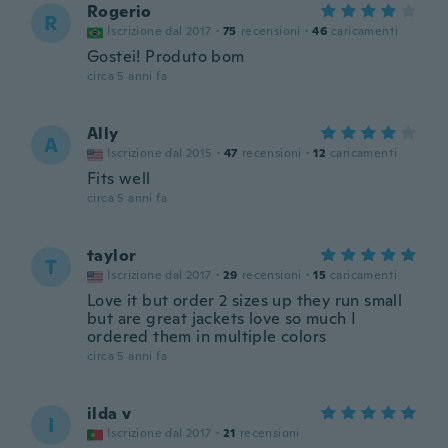
Rogerio
R
Iscrizione dal 2017
·
75
recensioni
·
46
caricamenti
Gostei! Produto bom
circa 5 anni fa
Ally
A
Iscrizione dal 2015
·
47
recensioni
·
12
caricamenti
Fits well
circa 5 anni fa
taylor
T
Iscrizione dal 2017
·
29
recensioni
·
15
caricamenti
Love it but order 2 sizes up they run small
but are great jackets love so much I
ordered them in multiple colors
circa 5 anni fa
ilda v
I
Iscrizione dal 2017
·
21
recensioni