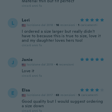
Material thin but fit perfect
circa 6 anni fa
Lori
L
Iscrizione dal 2018
·
16
recensioni
·
1
caricamenti
I ordered a size larger but really didn't
have to because this is true to size, love it
and my daughter loves hers too!
circa 6 anni fa
Janie
J
Iscrizione dal 2019
·
4
recensioni
Love it
circa 6 anni fa
Elsa
E
Iscrizione dal 2017
·
63
recensioni
·
5
caricamenti
Good quality but I would suggest ordering
a size down
circa 6 anni fa