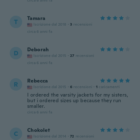
circa 6 anni fa
Tamara
T
Iscrizione dal 2018
·
3
recensioni
circa 6 anni fa
Deborah
D
Iscrizione dal 2015
·
27
recensioni
circa 6 anni fa
Rebecca
R
Iscrizione dal 2015
·
6
recensioni
·
1
caricamenti
I ordered the varsity jackets for my sisters,
but i ordered sizes up because they run
smaller.
circa 6 anni fa
Chokolet
C
Iscrizione dal 2014
·
72
recensioni