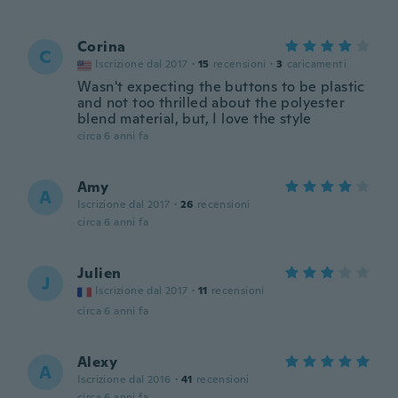
Corina
C
Iscrizione dal 2017
·
15
recensioni
·
3
caricamenti
Wasn't expecting the buttons to be plastic
and not too thrilled about the polyester
blend material, but, I love the style
circa 6 anni fa
Amy
A
Iscrizione dal 2017
·
26
recensioni
circa 6 anni fa
Julien
J
Iscrizione dal 2017
·
11
recensioni
circa 6 anni fa
Alexy
A
Iscrizione dal 2016
·
41
recensioni
circa 6 anni fa