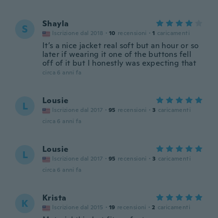
Shayla
S
Iscrizione dal 2018
·
10
recensioni
·
1
caricamenti
It’s a nice jacket real soft but an hour or so
later if wearing it one of the buttons fell
off of it but I honestly was expecting that
circa 6 anni fa
Lousie
L
Iscrizione dal 2017
·
95
recensioni
·
3
caricamenti
circa 6 anni fa
Lousie
L
Iscrizione dal 2017
·
95
recensioni
·
3
caricamenti
circa 6 anni fa
Krista
K
Iscrizione dal 2015
·
19
recensioni
·
2
caricamenti