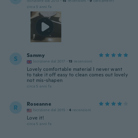
Iscrizione dal 2013
·
15
recensioni
·
9
caricamenti
circa 5 anni fa
Sammy
S
Iscrizione dal 2017
·
13
recensioni
Lovely comfortable material I never want
to take it off easy to clean comes out lovely
not mis-shapen
circa 5 anni fa
Roseanne
R
Iscrizione dal 2015
·
4
recensioni
Love it!
circa 5 anni fa