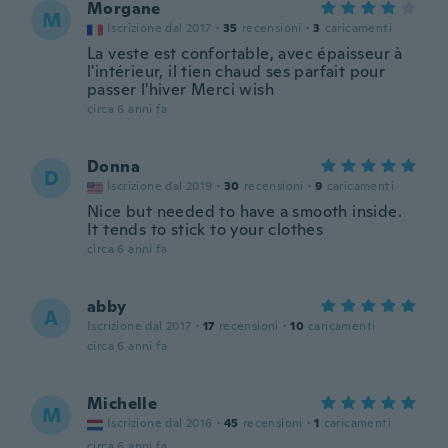
Morgane
M
Iscrizione dal 2017
·
35
recensioni
·
3
caricamenti
La veste est confortable, avec épaisseur à
l'intérieur, il tien chaud ses parfait pour
passer l'hiver Merci wish
circa 6 anni fa
Donna
D
Iscrizione dal 2019
·
30
recensioni
·
9
caricamenti
Nice but needed to have a smooth inside.
It tends to stick to your clothes
circa 6 anni fa
abby
A
Iscrizione dal 2017
·
17
recensioni
·
10
caricamenti
circa 6 anni fa
Michelle
M
Iscrizione dal 2016
·
45
recensioni
·
1
caricamenti
circa 6 anni fa