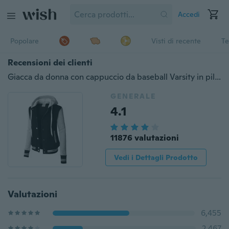
Accedi
Popolare
Visti di recente
Te
Recensioni dei clienti
Giacca da donna con cappuccio da baseball Varsity in pile con maniche a contrasto
GENERALE
4.1
11876 valutazioni
Vedi i Dettagli Prodotto
Valutazioni
6,455
2,467