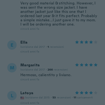
Very good material & stitching. However, I
was sent the wrong size jacket. I have
another jacket just like this one that I
ordered last year & it fits perfect. Probably
a simple mistake...I just gave it to my mom.
I will be ordering another one.
circa 6 anni fa
Ella
E
Iscrizione dal 2017
·
1
recensioni
circa 6 anni fa
Margarita
M
Iscrizione dal 2017
·
266
recensioni
Hermoso, calientito y liviano.
circa 6 anni fa
Latoya
L
Iscrizione dal 2015
·
53
recensioni
·
11
caricamenti
circa 6 anni fa