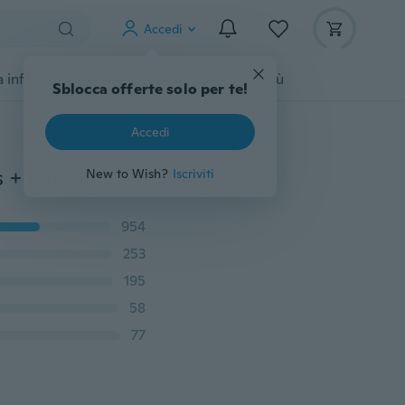
Accedi
 infanzia
Accessori per animali
Di più
Sblocca offerte solo per te!
Accedi
Camicetta T-shirt con stampa 2Pcs Fashion Baby Girls + Pantaloni legging Set Abiti per bambini
New to Wish?
Iscriviti
954
253
195
58
77