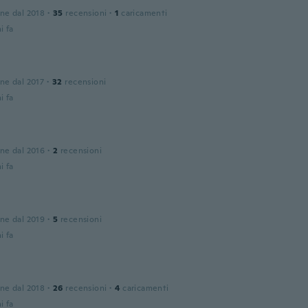
one dal 2018
·
35
recensioni
·
1
caricamenti
i fa
one dal 2017
·
32
recensioni
i fa
one dal 2016
·
2
recensioni
i fa
n
one dal 2019
·
5
recensioni
i fa
one dal 2018
·
26
recensioni
·
4
caricamenti
i fa