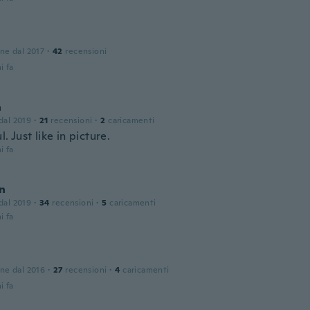
one dal 2017
·
42
recensioni
i fa
a
 dal 2019
·
21
recensioni
·
2
caricamenti
l. Just like in picture.
i fa
en
 dal 2019
·
34
recensioni
·
5
caricamenti
i fa
one dal 2016
·
27
recensioni
·
4
caricamenti
i fa