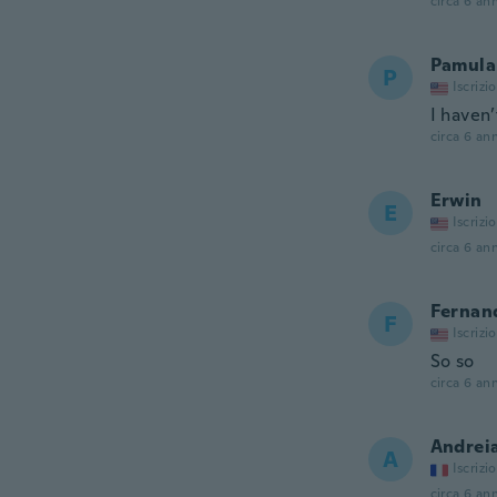
circa 6 ann
Pamula
P
Iscrizi
I haven’
circa 6 ann
Erwin
E
Iscrizi
circa 6 ann
Fernan
F
Iscrizi
So so
circa 6 ann
Andrei
A
Iscrizi
circa 6 ann