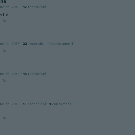
sha
one dal 2015
·
12
recensioni
d it.
i fa
one dal 2017
·
22
recensioni
·
1
caricamenti
i fa
one dal 2018
·
15
recensioni
i fa
one dal 2017
·
13
recensioni
·
1
caricamenti
i fa