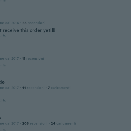
i fa
one dal 2016
·
44
recensioni
t receive this order yet!!!!
i fa
one dal 2017
·
11
recensioni
i fa
do
one dal 2017
·
41
recensioni
·
7
caricamenti
i fa
a
one dal 2017
·
208
recensioni
·
24
caricamenti
i fa