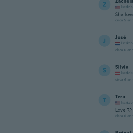
Zachei
Z
Iscrizi
She love
circa 5 ann
José
J
Iscrizi
circa 6 ann
Silvia
S
Iscrizi
circa 6 ann
Tera
T
Iscrizi
Love 💘
circa 6 ann
Batoul