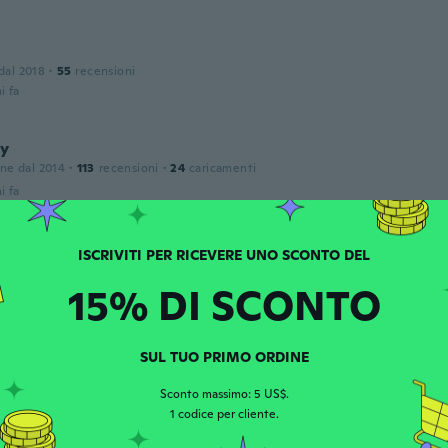
 dal 2018
·
55
recensioni
i fa
y
one dal 2014
·
113
recensioni
·
24
caricamenti
i fa
one dal 2016
·
4
recensioni
15% DI SCONTO
i fa
SUL TUO PRIMO ORDINE
one dal 2016
·
75
recensioni
·
3
caricamenti
 confortável e veste muito bem ,❤❤❤linda demais ❤❤❤
Sconto massimo: 5 US$.
i fa
1 codice per cliente.