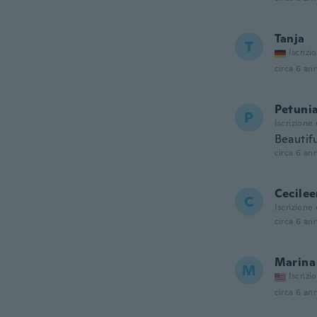
Tanja
T
Iscrizi
circa 6 ann
Petuni
P
Iscrizione
Beautifu
circa 6 ann
Cecile
C
Iscrizione
circa 6 ann
Marina
M
Iscrizi
circa 6 ann