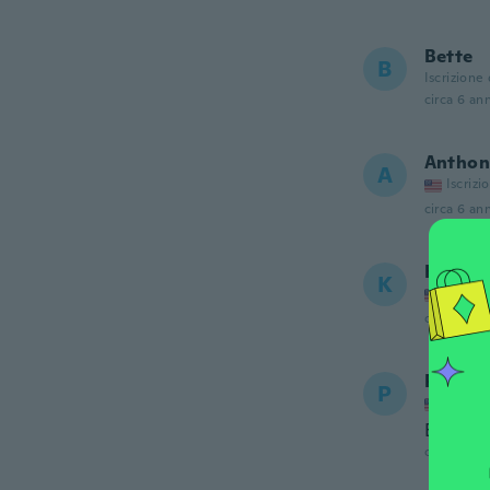
Bette
B
Iscrizione
circa 6 ann
Anthon
A
Iscrizi
circa 6 ann
Krissie
K
Iscrizi
circa 6 ann
Pábula
P
Iscrizi
É super
circa 6 ann