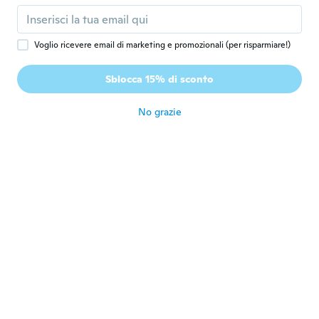
circa 8 anni fa
Voglio ricevere email di marketing e promozionali (per risparmiare!)
Alejandro
A
Iscrizione dal 2016
·
174
recensioni
Sblocca 15% di sconto
gracias
circa 8 anni fa
No grazie
Edouard
E
Iscrizione dal 2017
·
15
recensioni
circa 8 anni fa
Anne
A
Iscrizione dal 2017
·
59
recensioni
·
15
caricamenti
Ei niin mustat, mitä kuva antaa ymmärtää,
hyvät silti hintaansa nähden. Huom. Leveys
100cm, tilasin tuplasti lisää että näyttää
ikkunassa paremmalta.
circa 8 anni fa