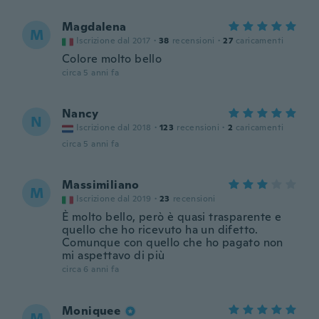
Magdalena
M
Iscrizione dal 2017
·
38
recensioni
·
27
caricamenti
Colore molto bello
circa 5 anni fa
Nancy
N
Iscrizione dal 2018
·
123
recensioni
·
2
caricamenti
circa 5 anni fa
Massimiliano
M
Iscrizione dal 2019
·
23
recensioni
È molto bello, però è quasi trasparente e
quello che ho ricevuto ha un difetto.
Comunque con quello che ho pagato non
mi aspettavo di più
circa 6 anni fa
Moniquee
M