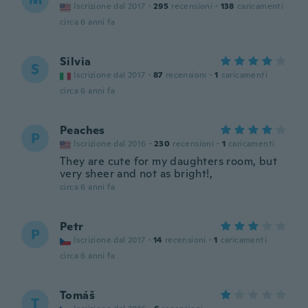
Iscrizione dal 2017
·
295
recensioni
·
138
caricamenti
circa 6 anni fa
Silvia
S
Iscrizione dal 2017
·
87
recensioni
·
1
caricamenti
circa 6 anni fa
Peaches
P
Iscrizione dal 2016
·
230
recensioni
·
1
caricamenti
They are cute for my daughters room, but
very sheer and not as bright!,
circa 6 anni fa
Petr
P
Iscrizione dal 2017
·
14
recensioni
·
1
caricamenti
circa 6 anni fa
Tomáš
T