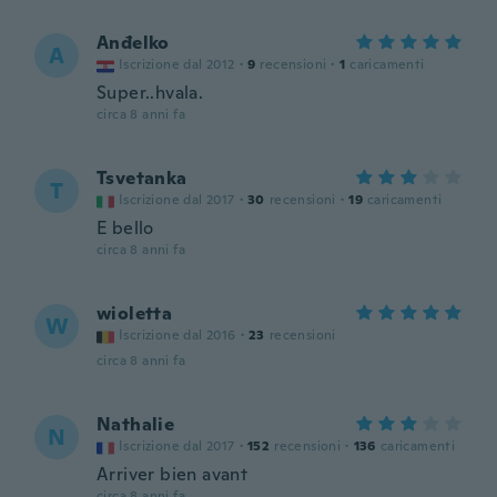
Anđelko
A
Iscrizione dal 2012
·
9
recensioni
·
1
caricamenti
Super..hvala.
circa 8 anni fa
Tsvetanka
T
Iscrizione dal 2017
·
30
recensioni
·
19
caricamenti
E bello
circa 8 anni fa
wioletta
W
Iscrizione dal 2016
·
23
recensioni
circa 8 anni fa
Nathalie
N
Iscrizione dal 2017
·
152
recensioni
·
136
caricamenti
Arriver bien avant
circa 8 anni fa