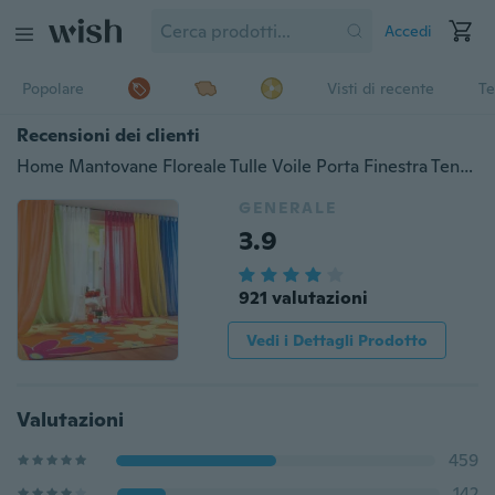
Accedi
Popolare
Visti di recente
Te
Recensioni dei clienti
Home Mantovane Floreale Tulle Voile Porta Finestra Tenda Drappo Pannello Sciarpa velata GL
GENERALE
3.9
921 valutazioni
Vedi i Dettagli Prodotto
Valutazioni
459
142