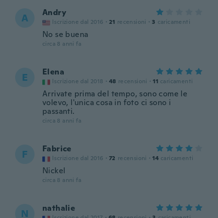
Andry
A
Iscrizione dal 2016
·
21
recensioni
·
3
caricamenti
No se buena
circa 8 anni fa
Elena
E
Iscrizione dal 2018
·
48
recensioni
·
11
caricamenti
Arrivate prima del tempo, sono come le
volevo, l'unica cosa in foto ci sono i
passanti.
circa 8 anni fa
Fabrice
F
Iscrizione dal 2016
·
72
recensioni
·
14
caricamenti
Nickel
circa 8 anni fa
nathalie
N
Iscrizione dal 2017
·
68
recensioni
·
3
caricamenti