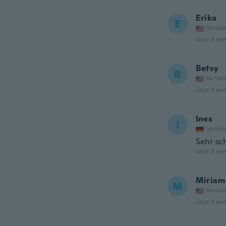
Erika
E
Iscrizi
circa 3 ann
Betsy
B
Iscrizi
circa 3 ann
Ines
I
Iscrizi
Sehr sch
circa 3 ann
Miriam
M
Iscrizi
circa 3 ann