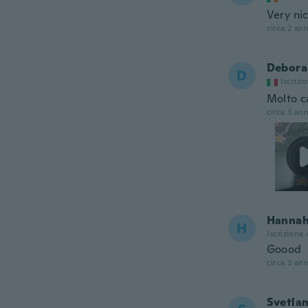
Very ni
circa 2 ann
Debora
D
Iscrizi
Molto c
circa 3 ann
Hanna
H
Iscrizione
Goood
circa 3 ann
Svetla