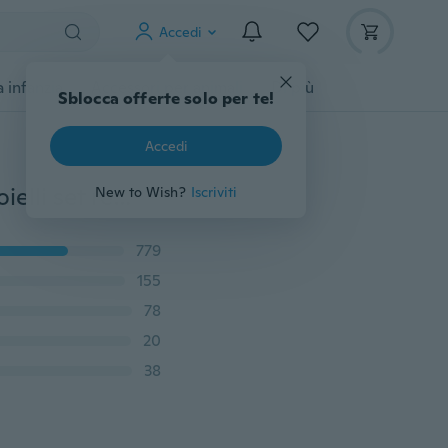
Accedi
 infanzia
Accessori per animali
Di più
Sblocca offerte solo per te!
Accedi
4 pezzi moda carino bambino bambini fiori collana gioielli set regalo preferito per bambini
New to Wish?
Iscriviti
779
155
78
20
38