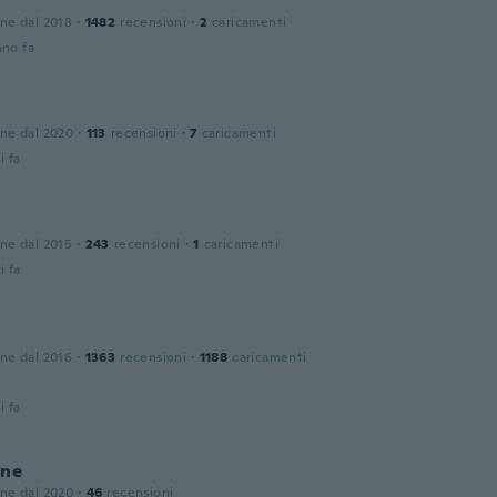
one dal 2018
·
1482
recensioni
·
2
caricamenti
nno fa
a
one dal 2020
·
113
recensioni
·
7
caricamenti
i fa
one dal 2015
·
243
recensioni
·
1
caricamenti
i fa
one dal 2016
·
1363
recensioni
·
1188
caricamenti
i fa
ine
one dal 2020
·
46
recensioni