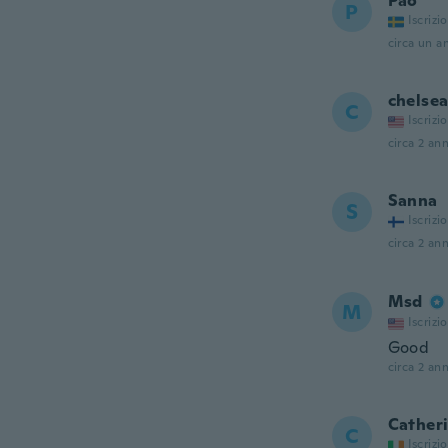
Pao
P
Iscrizi
circa un a
chelse
C
Iscrizi
circa 2 ann
Sanna
S
Iscrizi
circa 2 ann
Msd
M
Iscrizi
Good
circa 2 ann
Cather
C
Iscrizi