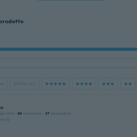
 prodotto
ne
Molto utili
on
 dal 2016
·
60
recensioni
·
37
caricamenti
nno fa