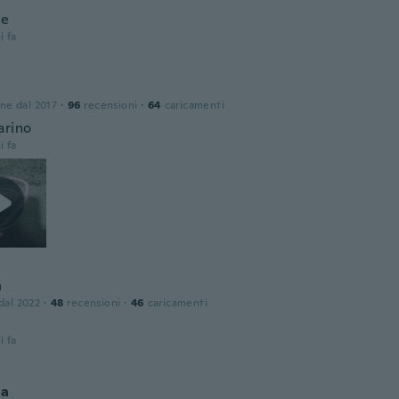
ce
i fa
one dal 2017
·
96
recensioni
·
64
caricamenti
arino
i fa
h
 dal 2022
·
48
recensioni
·
46
caricamenti
i fa
na