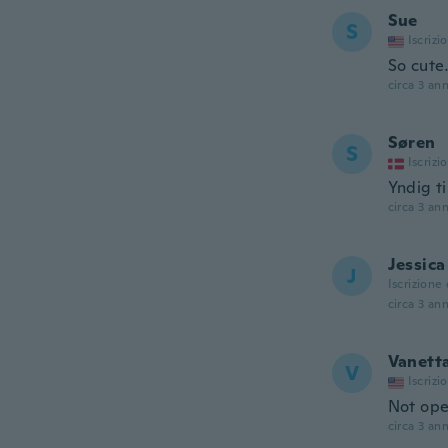
Sue
S
Iscrizi
So cute
circa 3 ann
Søren
S
Iscrizi
Yndig t
circa 3 ann
Jessica
J
Iscrizione
circa 3 ann
Vanett
V
Iscrizi
Not ope
circa 3 ann