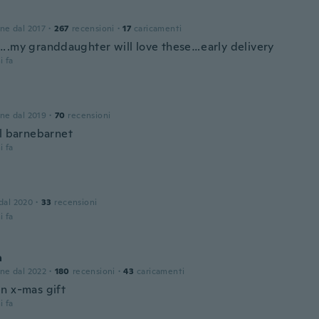
one dal 2017
·
267
recensioni
·
17
caricamenti
….my granddaughter will love these…early delivery
i fa
one dal 2019
·
70
recensioni
il barnebarnet
i fa
 dal 2020
·
33
recensioni
i fa
a
one dal 2022
·
180
recensioni
·
43
caricamenti
n x-mas gift
i fa