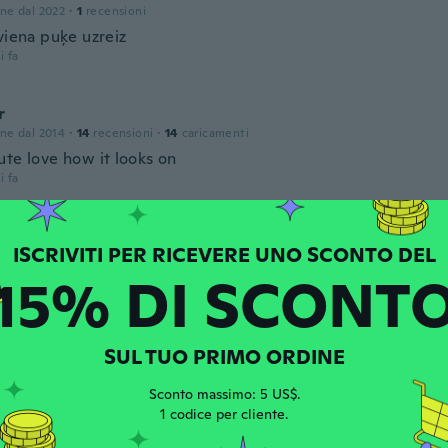
one dal 2022
·
1
recensioni
viena puķe uzreiz
i fa
r
one dal 2014
·
14
recensioni
·
14
caricamenti
ute love how it looks on
i fa
a
one dal 2016
·
45
recensioni
·
2
caricamenti
15% DI SCONT
 Broken
i fa
SUL TUO PRIMO ORDINE
e
one dal 2017
·
79
recensioni
·
6
caricamenti
Sconto massimo: 5 US$.
i fa
1 codice per cliente.