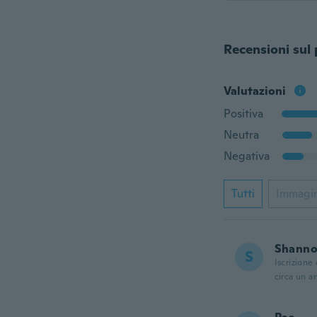
Recensioni sul
Valutazioni
Positiva
Neutra
Negativa
Tutti
Immagi
Shann
S
Iscrizione
circa un a