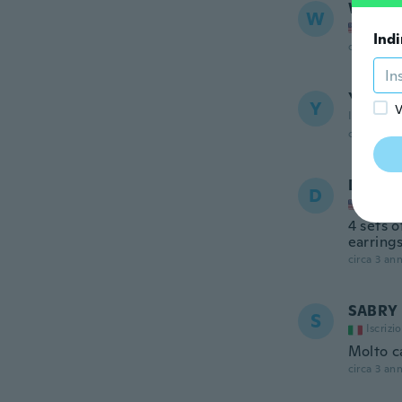
Wanda
W
Iscrizi
Indi
circa 3 ann
Yvelyn
Y
V
Iscrizione
circa 3 ann
Denise
D
Iscrizi
4 sets 
earring
circa 3 ann
SABRY
S
Iscrizi
Molto c
circa 3 ann