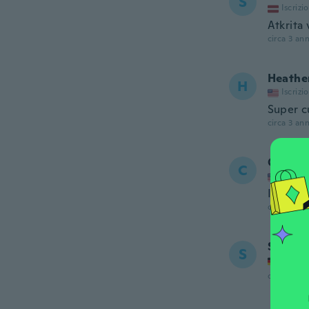
S
Iscrizi
Atkrita 
circa 3 ann
Heathe
H
Iscrizi
Super c
circa 3 ann
Carmel
C
Iscrizi
It was.
circa 3 ann
Susann
S
Iscrizi
circa 3 ann