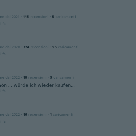
one dal 2021
·
145
recensioni
·
5
caricamenti
i fa
one dal 2020
·
174
recensioni
·
55
caricamenti
i fa
one dal 2022
·
18
recensioni
·
3
caricamenti
ön ... würde ich wieder kaufen...
i fa
one dal 2022
·
16
recensioni
·
1
caricamenti
i fa