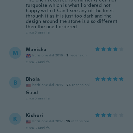
turquoise which is what I ordered not
happy with it Can’t see any of the lines
through it as it is just too dark and the
design around the stone is also different
then the one I ordered
circa 5 anni fa
Manisha
M
Iscrizione dal 2016
·
2
recensioni
circa 5 anni fa
Bhola
B
Iscrizione dal 2015
·
25
recensioni
Good
circa 5 anni fa
Kishori
K
Iscrizione dal 2017
·
16
recensioni
circa 5 anni fa