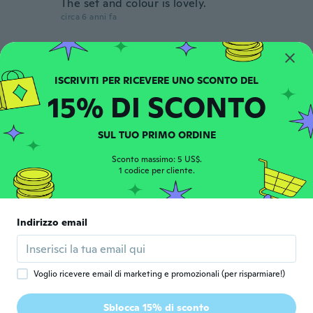
The set and colour is lovely.
circa 6 anni fa
mariluz
M
Iscrizione dal 2016
·
116
recensioni
circa 6 anni fa
15% DI SCONTO
Willinda
W
SUL TUO PRIMO ORDINE
Iscrizione dal 2015
·
100
recensioni
·
1
caricamenti
circa 6 anni fa
Sconto massimo: 5 US$.
1 codice per cliente.
Angela
A
Iscrizione dal 2018
·
22
recensioni
·
6
caricamenti
Indirizzo email
Igual al que ofertan
circa 6 anni fa
Voglio ricevere email di marketing e promozionali (per risparmiare!)
Ambreen
A
Iscrizione dal 2018
·
115
recensioni
·
59
caricamenti
Sblocca 15% di sconto
circa 7 anni fa