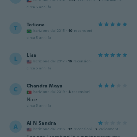
Iscrizione dal 2020
·
103
recensioni
·
2
caricamenti
circa 5 anni fa
Tatiana
T
Iscrizione dal 2015
·
10
recensioni
circa 5 anni fa
Lisa
L
Iscrizione dal 2017
·
16
recensioni
circa 5 anni fa
Chandra Maya
C
Iscrizione dal 2019
·
8
recensioni
Nice
circa 5 anni fa
Al N Sandra
A
Iscrizione dal 2016
·
12
recensioni
·
2
caricamenti
The one I received Is a hunter green not