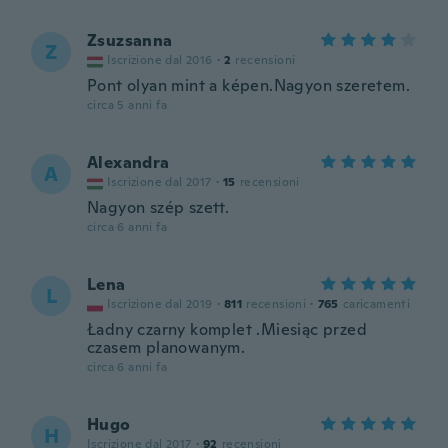
Zsuzsanna
Z
Iscrizione dal 2016
·
2
recensioni
Pont olyan mint a képen.Nagyon szeretem.
circa 5 anni fa
Alexandra
A
Iscrizione dal 2017
·
15
recensioni
Nagyon szép szett.
circa 6 anni fa
Lena
L
Iscrizione dal 2019
·
811
recensioni
·
765
caricamenti
Ładny czarny komplet .Miesiąc przed
czasem planowanym.
circa 6 anni fa
Hugo
H
Iscrizione dal 2017
·
92
recensioni