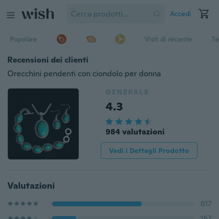
Accedi
Popolare
Visti di recente
Te
Recensioni dei clienti
Orecchini pendenti con ciondolo per donna
GENERALE
4.3
984 valutazioni
Vedi i Dettagli Prodotto
Valutazioni
617
167