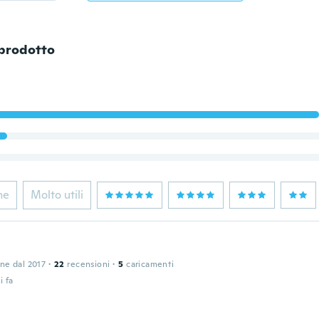
 prodotto
ne
Molto utili
one dal 2017
·
22
recensioni
·
5
caricamenti
i fa