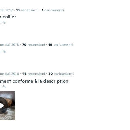
 dal 2017
·
13
recensioni
·
1
caricamenti
 collier
i fa
one dal 2018
·
70
recensioni
·
10
caricamenti
i fa
one dal 2016
·
46
recensioni
·
30
caricamenti
ement conforme à la description
i fa