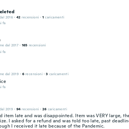
leted
 dal 2016
·
42
recensioni
·
1
caricamenti
i fa
n
one dal 2017
·
165
recensioni
i fa
one dal 2019
·
6
recensioni
·
3
caricamenti
ice
i fa
 dal 2019
·
94
recensioni
·
26
caricamenti
d item late and was disappointed. Item was VERY large, th
ze. I asked for a refund and was told too late, past deadlin
ough I received it late because of the Pandemic.