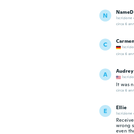
NameDe
N
Iscrizione
circa 6 ann
Carme
C
Iscrizi
circa 6 ann
Audrey
A
Iscrizi
It was n
circa 6 ann
Ellie
E
Iscrizione
Receive
wrong si
even th