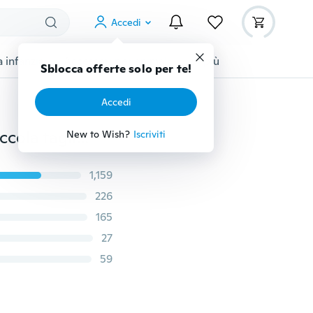
Accedi
 infanzia
Accessori per animali
Di più
Sblocca offerte solo per te!
Accedi
Collare regolabile con fibbia in ecopelle per cani di piccola taglia con strass Bling a 3 fili con cuccioli di gatto
New to Wish?
Iscriviti
1,159
226
165
27
59