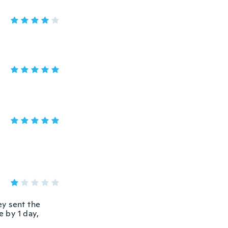
ey sent the
e by 1 day,