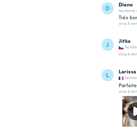
Diane
D
Iscrizione
Très bon
circa 6 ann
Jitka
J
Iscrizi
circa 6 ann
Larissa
L
Iscrizi
Parfait
circa 6 ann