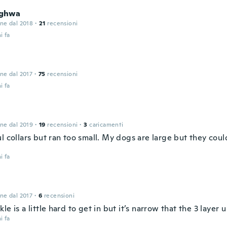
ghwa
one dal 2018
·
21
recensioni
i fa
one dal 2017
·
75
recensioni
i fa
one dal 2019
·
19
recensioni
·
3
caricamenti
l collars but ran too small. My dogs are large but they cou
i fa
one dal 2017
·
6
recensioni
le is a little hard to get in but it’s narrow that the 3 layer
i fa