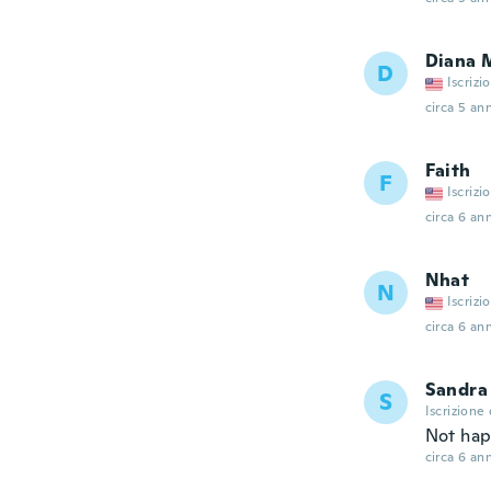
Diana 
D
Iscrizi
circa 5 ann
Faith
F
Iscrizi
circa 6 ann
Nhat
N
Iscrizi
circa 6 ann
Sandra
S
Iscrizione
Not hap
circa 6 ann