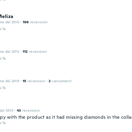
Meliza
one dal 2016
·
106
recensioni
i fa
one dal 2015
·
112
recensioni
i fa
one dal 2019
·
15
recensioni
·
2
caricamenti
i fa
 dal 2019
·
43
recensioni
py with the product as it had missing diamonds in the colla
i fa