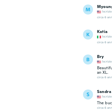
Myoun
M
Iscrizi
circa 6 ann
Katia
K
Iscrizi
circa 6 ann
Bry
B
Iscrizi
Beautifu
an XL.
circa 6 ann
Sandra
S
Iscrizi
The buck
circa 6 ann