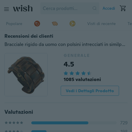
Accedi
Popolare
Visti di recente
Te
Recensioni dei clienti
Bracciale rigido da uomo con polsini intrecciati in similpelle intrecciata retrò
GENERALE
4.5
1085 valutazioni
Vedi i Dettagli Prodotto
Valutazioni
729
198