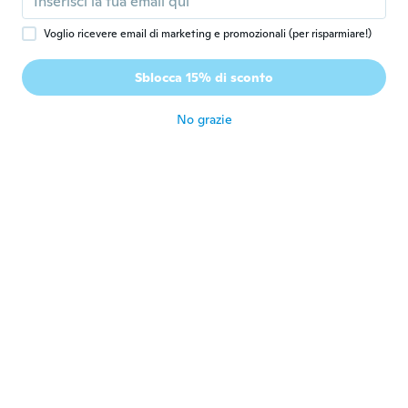
Kyron
K
Iscrizione dal 2017
·
2
recensioni
·
2
caricamenti
Voglio ricevere email di marketing e promozionali (per risparmiare!)
Very nice feel to it. Should last a while.
Came a bit earlier so I am happy! Great
Sblocca 15% di sconto
buying experience
circa 7 anni fa
No grazie
Marcel
M
Iscrizione dal 2017
·
50
recensioni
·
2
caricamenti
circa 7 anni fa
Pedro
P
Iscrizione dal 2017
·
117
recensioni
·
8
caricamenti
circa 7 anni fa
Jaime
J
Iscrizione dal 2018
·
25
recensioni
·
3
caricamenti
Buen material . Es de cuero
circa 7 anni fa