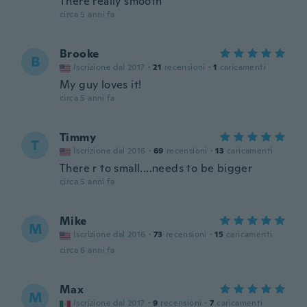
There really smooth
circa 5 anni fa
Brooke
B
Iscrizione dal 2017
·
21
recensioni
·
1
caricamenti
My guy loves it!
circa 5 anni fa
Timmy
T
Iscrizione dal 2016
·
69
recensioni
·
13
caricamenti
There r to small....needs to be bigger
circa 5 anni fa
Mike
M
Iscrizione dal 2016
·
73
recensioni
·
15
caricamenti
circa 6 anni fa
Max
M
Iscrizione dal 2017
·
9
recensioni
·
7
caricamenti