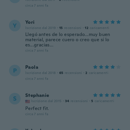
circa 7 anni fa
Yori
Y
Iscrizione dal 2019
·
15
recensioni
·
12
caricamenti
Llegó antes de lo esperado...muy buen
material, parece cuero o creo que sí lo
es...gracias...
circa 7 anni fa
Paola
P
Iscrizione dal 2018
·
65
recensioni
·
2
caricamenti
circa 7 anni fa
Stephanie
S
Iscrizione dal 2015
·
34
recensioni
·
5
caricamenti
Perfect fit.
circa 7 anni fa